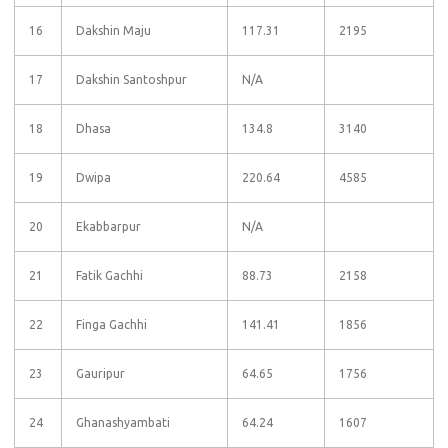
16
Dakshin Maju
117.31
2195
17
Dakshin Santoshpur
N/A
18
Dhasa
134.8
3140
19
Dwipa
220.64
4585
20
Ekabbarpur
N/A
21
Fatik Gachhi
88.73
2158
22
Finga Gachhi
141.41
1856
23
Gauripur
64.65
1756
24
Ghanashyambati
64.24
1607