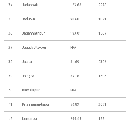
34
Jadabbati
123.68
2278
35
Jadupur
98.68
1871
36
Jagannathpur
183.01
1567
37
Jagatballavpur
N/A
38
Jalalsi
81.69
2326
39
Jhingra
64.18
1606
40
Kamalapur
N/A
41
Krishnanandapur
50.89
3091
42
Kumarpur
266.45
155