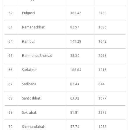
62
Pulgusti
362.42
5780
63
Ramanathbati
82.97
1686
64
Rampur
141.28
1642
65
Ranmahal Bhursut
58.34
2068
66
Sadatpur
186.64
3216
67
Sadipara
87.43
644
68
Santoshbati
63.32
1077
69
Sekrahati
81.81
3279
70
Shibnandabati
57.74
1078