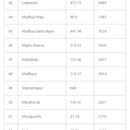
43
Laskarpur
475.73
8489
44
Madhya Maju
90.9
1082
45
Madhya Santoshpur
447.48
4738
46
Majhu Khetra
319.33
3620
47
Makalhati
122.46
3827
48
Mallikpur
110.27
2034
49
Mansinhapur
N/A
50
Marghurali
120.41
2631
51
Moulgachhi
57.54
1276