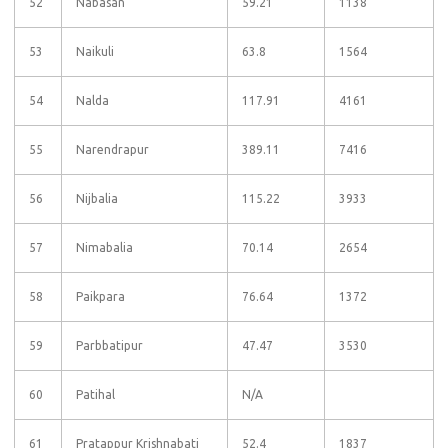
52
Nabasan
59.21
1138
53
Naikuli
63.8
1564
54
Nalda
117.91
4161
55
Narendrapur
389.11
7416
56
Nijbalia
115.22
3933
57
Nimabalia
70.14
2654
58
Paikpara
76.64
1372
59
Parbbatipur
47.47
3530
60
Patihal
N/A
61
Pratappur Krishnabati
52.4
1837