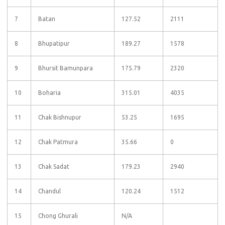
7
Batan
127.52
2111
8
Bhupatipur
189.27
1578
9
Bhursit Bamunpara
175.79
2320
10
Boharia
315.01
4035
11
Chak Bishnupur
53.25
1695
12
Chak Patmura
35.66
0
13
Chak Sadat
179.23
2940
14
Chandul
120.24
1512
15
Chong Ghurali
N/A