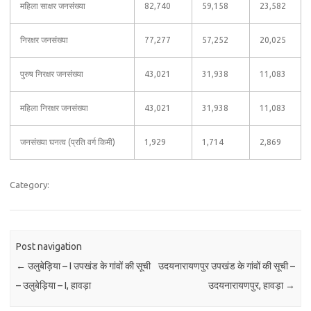
महिला साक्षर जनसंख्या
82,740
59,158
23,582
निरक्षर जनसंख्या
77,277
57,252
20,025
पुरुष निरक्षर जनसंख्या
43,021
31,938
11,083
महिला निरक्षर जनसंख्या
43,021
31,938
11,083
जनसंख्या घनत्व (प्रति वर्ग किमी)
1,929
1,714
2,869
Category:
Post navigation
←
उलुबेड़िया – I उपखंड के गांवों की सूची
उदयनारायणपुर उपखंड के गांवों की सूची –
– उलुबेड़िया – I, हावड़ा
उदयनारायणपुर, हावड़ा
→