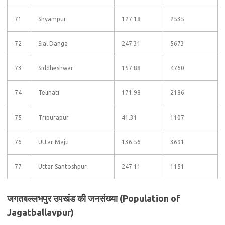
71
Shyampur
127.18
2535
72
Sial Danga
247.31
5673
73
Siddheshwar
157.88
4760
74
Telihati
171.98
2186
75
Tripurapur
41.31
1107
76
Uttar Maju
136.56
3691
77
Uttar Santoshpur
247.11
1151
जगतबल्लभपुर उपखंड की जनसंख्या (Population of
Jagatballavpur)