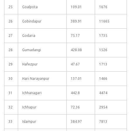
25
Goalpota
109.01
1676
26
Gobindapur
389.91
11665
27
Godaria
75.17
1735
28
Gumadangi
428.08
1526
29
Hafezpur
47.67
1713
30
Hari Narayanpur
137.01
1466
31
Ichhanagari
442.8
4474
32
Ichhapur
72.36
2954
33
Islampur
384.97
7813