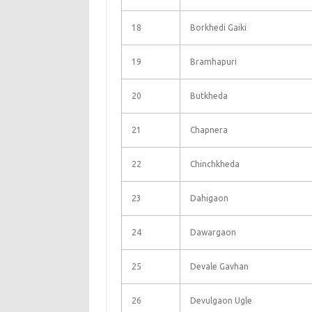
18
Borkhedi Gaiki
19
Bramhapuri
20
Butkheda
21
Chapnera
22
Chinchkheda
23
Dahigaon
24
Dawargaon
25
Devale Gavhan
26
Devulgaon Ugle