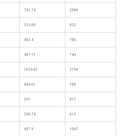
795.74
2086
352.69
852
482.4
786
407.13
744
1024.83
2794
684.61
780
361
817
300.74
615
407.9
1047