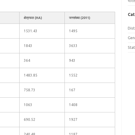
भारत
Cat
क्षेत्रफल (HA)
जनसंख्या (2011)
Dist
1531.43
1495
Gen
1843
3633
Sta
364
943
1483.85
1552
758.73
167
1063
1408
690.52
1927
240.48
1187