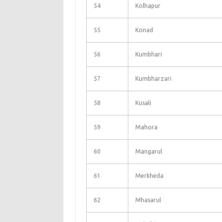
54
Kolhapur
55
Konad
56
Kumbhari
57
Kumbharzari
58
Kusali
59
Mahora
60
Mangarul
61
Merkheda
62
Mhasarul