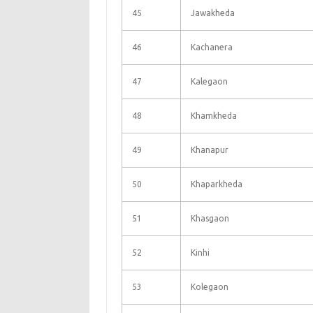
45
Jawakheda
46
Kachanera
47
Kalegaon
48
Khamkheda
49
Khanapur
50
Khaparkheda
51
Khasgaon
52
Kinhi
53
Kolegaon