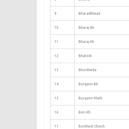
9
Bharadkhead
10
Bharaj Bk
11
Bharaj Kh
12
Bhatodi
13
Bhorkheda
14
Borgaon Bk
15
Borgaon Math
16
Bori Kh
17
Borkhedi Chinch