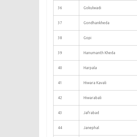
36
Gokulwadi
37
Gondhankheda
38
Gopi
39
Hanumanth Kheda
40
Harpala
41
Hiwara Kavali
42
Hiwarabali
43
Jafrabad
44
Janephal