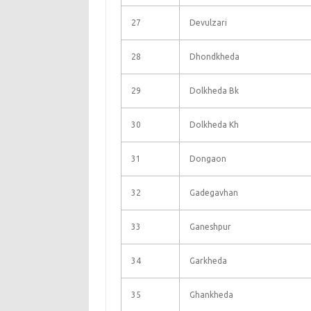
27
Devulzari
28
Dhondkheda
29
Dolkheda Bk
30
Dolkheda Kh
31
Dongaon
32
Gadegavhan
33
Ganeshpur
34
Garkheda
35
Ghankheda