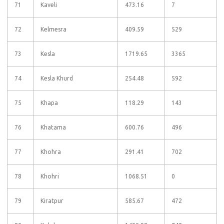
71
Kaveli
473.16
7
72
Kelmesra
409.59
529
73
Kesla
1719.65
3365
74
Kesla Khurd
254.48
592
75
Khapa
118.29
143
76
Khatama
600.76
496
77
Khohra
291.41
702
78
Khohri
1068.51
0
79
Kiratpur
585.67
472