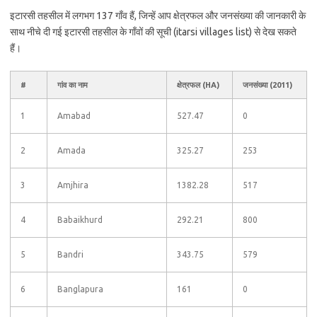
इटारसी तहसील में लगभग 137 गाँव हैं, जिन्हें आप क्षेत्रफल और जनसंख्या की जानकारी के
साथ नीचे दी गई इटारसी तहसील के गाँवों की सूची (itarsi villages list) से देख सकते
हैं।
#
गांव का नाम
क्षेत्रफल (HA)
जनसंख्या (2011)
1
Amabad
527.47
0
2
Amada
325.27
253
3
Amjhira
1382.28
517
4
Babaikhurd
292.21
800
5
Bandri
343.75
579
6
Banglapura
161
0