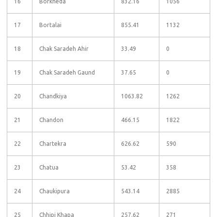
16
Borkheda
832.16
1056
17
Bortalai
855.41
1132
18
Chak Saradeh Ahir
33.49
0
19
Chak Saradeh Gaund
37.65
0
20
Chandkiya
1063.82
1262
21
Chandon
466.15
1822
22
Chartekra
626.62
590
23
Chatua
53.42
358
24
Chaukipura
543.14
2885
25
Chhipi Khapa
257.62
271