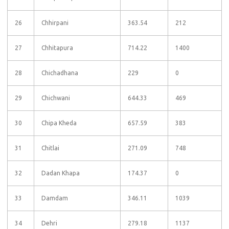
26
Chhirpani
363.54
212
27
Chhitapura
714.22
1400
28
Chichadhana
229
0
29
Chichwani
644.33
469
30
Chipa Kheda
657.59
383
31
Chitlai
271.09
748
32
Dadan Khapa
174.37
0
33
Damdam
346.11
1039
34
Dehri
279.18
1137