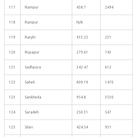
117
Rampur
438.7
2494
118
Ranipur
N/A
119
Ranjhi
933.22
231
120
Rupapur
279.61
743
121
Sadhpura
342.47
612
122
Saheli
809.19
1470
123
Sankheda
954.8
3530
124
Saradeh
250.31
547
125
Silari
424.54
931