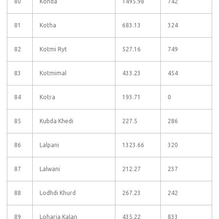
80
Kohda
1495.98
742
81
Kotha
683.13
324
82
Kotmi Ryt
527.16
749
83
Kotmimal
433.23
454
84
Kotra
193.71
0
85
Kubda Khedi
227.5
286
86
Lalpani
1323.66
320
87
Lalwani
212.27
237
88
Lodhdi Khurd
267.23
242
89
Loharia Kalan
435.22
833