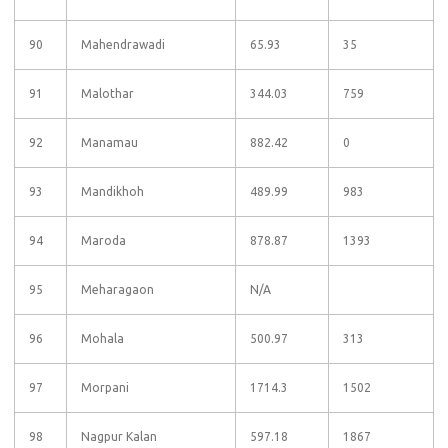
90
Mahendrawadi
65.93
35
91
Malothar
344.03
759
92
Manamau
882.42
0
93
Mandikhoh
489.99
983
94
Maroda
878.87
1393
95
Meharagaon
N/A
96
Mohala
500.97
313
97
Morpani
1714.3
1502
98
Nagpur Kalan
597.18
1867