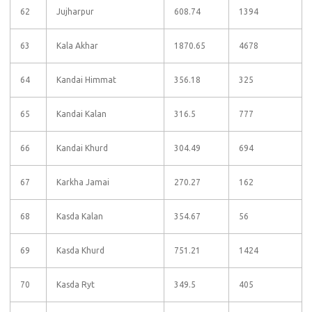
62
Jujharpur
608.74
1394
63
Kala Akhar
1870.65
4678
64
Kandai Himmat
356.18
325
65
Kandai Kalan
316.5
777
66
Kandai Khurd
304.49
694
67
Karkha Jamai
270.27
162
68
Kasda Kalan
354.67
56
69
Kasda Khurd
751.21
1424
70
Kasda Ryt
349.5
405