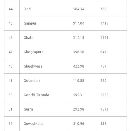
44
Dodi
564.34
789
45
Gajapur
917.04
1419
46
Ghatli
314.15
1169
47
Ghograpura
396.56
847
48
Ghughwasa
422.98
757
49
Golandoh
110.88
260
50
Gonchi Tironda
595.3
2058
51
Gurra
292.98
1573
52
Guwadikalan
510.96
535