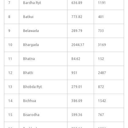
7
Bardha Ryt
636.89
1191
8
Batkui
773.82
401
9
Belawada
289.79
733
10
Bhargada
2044.37
3169
11
Bhatna
84.62
152
12
Bhatti
951
2487
13
Bhobda Ryt
279.01
872
14
Bichhua
386.09
1542
15
Bisarodha
599.36
767