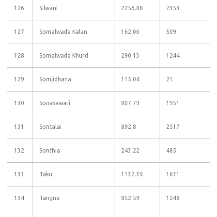
126
Silwani
2256.88
2353
127
Somalwada Kalan
162.06
509
128
Somalwada Khurd
290.13
1244
129
Somjidhana
115.04
21
130
Sonasawari
807.79
1951
131
Sontalai
892.8
2517
132
Sonthia
243.22
485
133
Taku
1132.39
1631
134
Tangna
852.59
1248