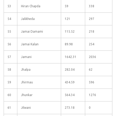
53
Hiran Chapda
59
338
54
Jalikheda
121
297
55
Jamai Damami
115.52
218
56
Jamai Kalan
89.98
254
57
Jamani
1642.31
2036
58
Jhalpa
282.04
62
59
Jhirmau
434.59
596
60
Jhunkar
564.34
1276
61
Jilwani
273.18
0