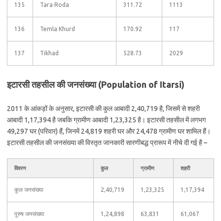
135
Tara Roda
311.72
1113
136
Temla Khurd
170.92
117
137
Tikhad
528.73
2029
इटारसी तहसील की जनसंख्या (Population of Itarsi)
2011 के आंकड़ों के अनुसार, इटारसी की कुल आबादी 2,40,719 है, जिसमें से शहरी
आबादी 1,17,394 है जबकि ग्रामीण आबादी 1,23,325 है। इटारसी तहसील में लगभग
49,297 घर (परिवार) हैं, जिनमें 24,819 शहरी घर और 24,478 ग्रामीण घर शामिल हैं।
इटारसी तहसील की जनसंख्या की विस्तृत जानकारी सारणीबद्ध प्रारूप में नीचे दी गई है –
विवरण
कुल
ग्रामीण
शहरी
कुल जनसंख्या
2,40,719
1,23,325
1,17,394
पुरुष जनसंख्या
1,24,898
63,831
61,067