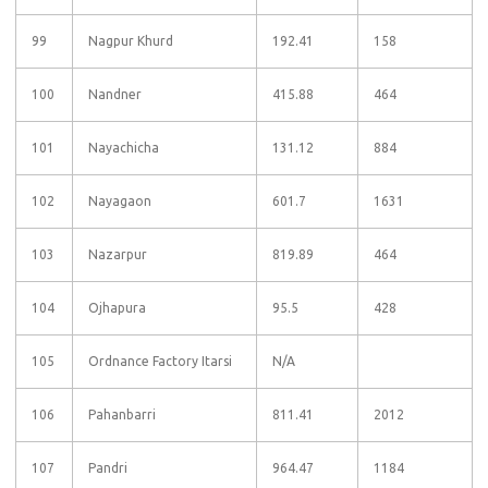
99
Nagpur Khurd
192.41
158
100
Nandner
415.88
464
101
Nayachicha
131.12
884
102
Nayagaon
601.7
1631
103
Nazarpur
819.89
464
104
Ojhapura
95.5
428
105
Ordnance Factory Itarsi
N/A
106
Pahanbarri
811.41
2012
107
Pandri
964.47
1184