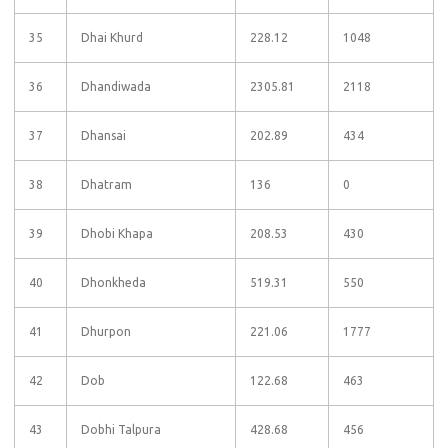
35
Dhai Khurd
228.12
1048
36
Dhandiwada
2305.81
2118
37
Dhansai
202.89
434
38
Dhatram
136
0
39
Dhobi Khapa
208.53
430
40
Dhonkheda
519.31
550
41
Dhurpon
221.06
1777
42
Dob
122.68
463
43
Dobhi Talpura
428.68
456