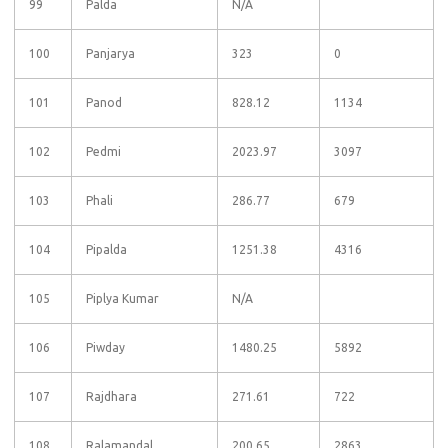
99
Palda
N/A
100
Panjarya
323
0
101
Panod
828.12
1134
102
Pedmi
2023.97
3097
103
Phali
286.77
679
104
Pipalda
1251.38
4316
105
Piplya Kumar
N/A
106
Piwday
1480.25
5892
107
Rajdhara
271.61
722
108
Ralamandal
200.65
2863