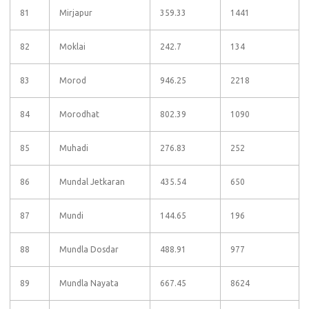
81
Mirjapur
359.33
1441
82
Moklai
242.7
134
83
Morod
946.25
2218
84
Morodhat
802.39
1090
85
Muhadi
276.83
252
86
Mundal Jetkaran
435.54
650
87
Mundi
144.65
196
88
Mundla Dosdar
488.91
977
89
Mundla Nayata
667.45
8624