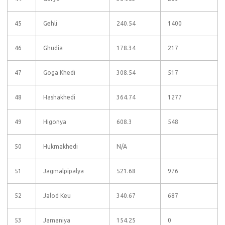
45
Gehli
240.54
1400
46
Ghudia
178.34
217
47
Goga Khedi
308.54
517
48
Hashakhedi
364.74
1277
49
Higonya
608.3
548
50
Hukmakhedi
N/A
51
Jagmalpipalya
521.68
976
52
Jalod Keu
340.67
687
53
Jamaniya
154.25
0