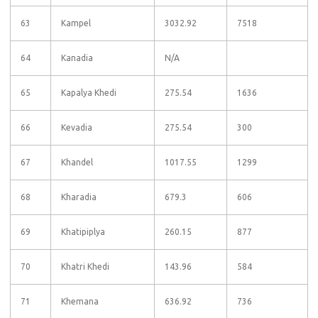
63
Kampel
3032.92
7518
64
Kanadia
N/A
65
Kapalya Khedi
275.54
1636
66
Kevadia
275.54
300
67
Khandel
1017.55
1299
68
Kharadia
679.3
606
69
Khatipiplya
260.15
877
70
Khatri Khedi
143.96
584
71
Khemana
636.92
736