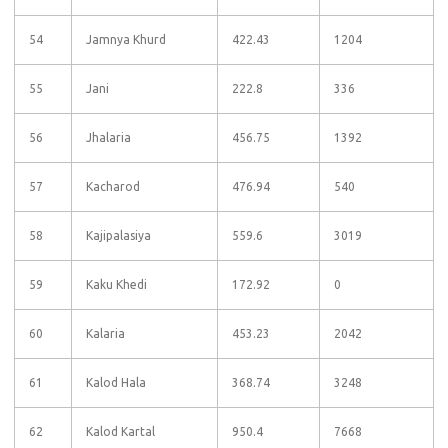
54
Jamnya Khurd
422.43
1204
55
Jani
222.8
336
56
Jhalaria
456.75
1392
57
Kacharod
476.94
540
58
Kajipalasiya
559.6
3019
59
Kaku Khedi
172.92
0
60
Kalaria
453.23
2042
61
Kalod Hala
368.74
3248
62
Kalod Kartal
950.4
7668