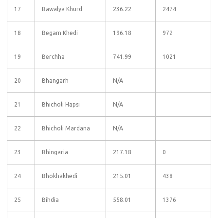
17
Bawalya Khurd
236.22
2474
18
Begam Khedi
196.18
972
19
Berchha
741.99
1021
20
Bhangarh
N/A
21
Bhicholi Hapsi
N/A
22
Bhicholi Mardana
N/A
23
Bhingaria
217.18
0
24
Bhokhakhedi
215.01
438
25
Bihdia
558.01
1376