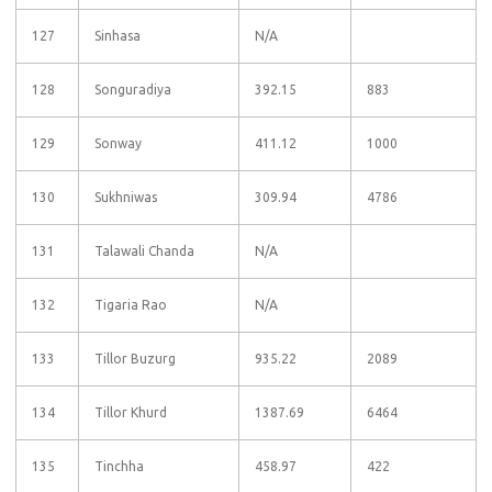
127
Sinhasa
N/A
128
Songuradiya
392.15
883
129
Sonway
411.12
1000
130
Sukhniwas
309.94
4786
131
Talawali Chanda
N/A
132
Tigaria Rao
N/A
133
Tillor Buzurg
935.22
2089
134
Tillor Khurd
1387.69
6464
135
Tinchha
458.97
422