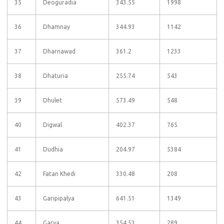
35
Deoguradia
343.55
1998
36
Dhamnay
344.93
1142
37
Dharnawad
361.2
1233
38
Dhaturia
255.74
543
39
Dhulet
573.49
548
40
Digwal
402.37
765
41
Dudhia
204.97
5384
42
Fatan Khedi
330.48
208
43
Garipipalya
641.51
1349
44
Garya
354.53
289