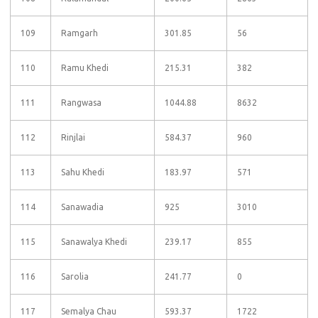
109
Ramgarh
301.85
56
110
Ramu Khedi
215.31
382
111
Rangwasa
1044.88
8632
112
Rinjlai
584.37
960
113
Sahu Khedi
183.97
571
114
Sanawadia
925
3010
115
Sanawalya Khedi
239.17
855
116
Sarolia
241.77
0
117
Semalya Chau
593.37
1722