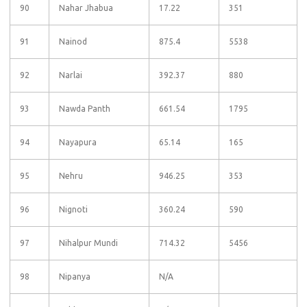
90
Nahar Jhabua
17.22
351
91
Nainod
875.4
5538
92
Narlai
392.37
880
93
Nawda Panth
661.54
1795
94
Nayapura
65.14
165
95
Nehru
946.25
353
96
Nignoti
360.24
590
97
Nihalpur Mundi
714.32
5456
98
Nipanya
N/A