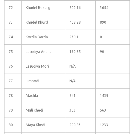
72
Khudel Buzurg
802.16
3654
73
Khudel Khurd
408.28
890
74
Kordia Barda
239.1
0
75
Lasudiya Anant
170.85
90
76
Lasudiya Mori
N/A
77
Limbodi
N/A
78
Machla
541
1439
79
Mali Khedi
303
563
80
Maya Khedi
290.83
1233