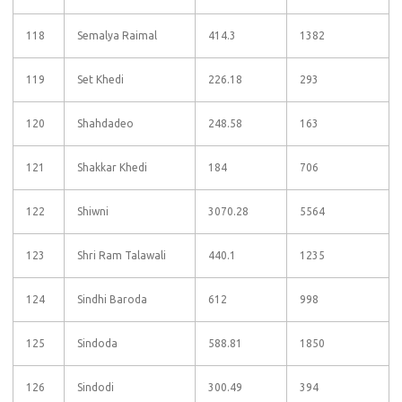
118
Semalya Raimal
414.3
1382
119
Set Khedi
226.18
293
120
Shahdadeo
248.58
163
121
Shakkar Khedi
184
706
122
Shiwni
3070.28
5564
123
Shri Ram Talawali
440.1
1235
124
Sindhi Baroda
612
998
125
Sindoda
588.81
1850
126
Sindodi
300.49
394