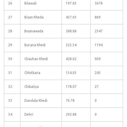
26
Bilawali
197.83
5678
27
Bisan Kheda
457.03
869
28
Bisanawada
588.88
2347
29
Burana Khedi
323.34
1194
30
Chauhan Khedi
428.02
909
31
Chhitkana
134.03
243
32
Chikatiya
178.07
27
33
Dandala Khedi
76.78
0
34
Dehri
292.88
0