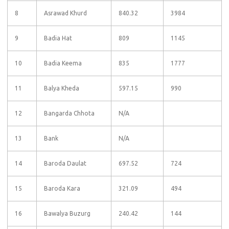
8
Asrawad Khurd
840.32
3984
9
Badia Hat
809
1145
10
Badia Keema
835
1777
11
Balya Kheda
597.15
990
12
Bangarda Chhota
N/A
13
Bank
N/A
14
Baroda Daulat
697.52
724
15
Baroda Kara
321.09
494
16
Bawalya Buzurg
240.42
144