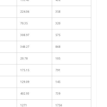
224.06
358
70.35
320
308.97
575
348.27
868
20.78
105
175.15
791
129.09
145
402.93
739
1271
1756