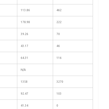
113.86
462
178.98
222
39.26
70
43.17
46
64.31
116
N/A
1358
3270
92.47
103
41.34
0