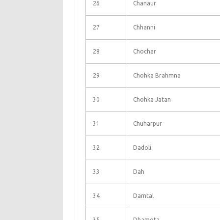
26
Chanaur
27
Chhanni
28
Chochar
29
Chohka Brahmna
30
Chohka Jatan
31
Chuharpur
32
Dadoli
33
Dah
34
Damtal
35
Dhamota