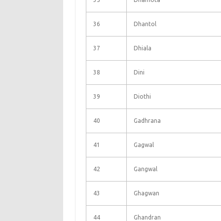
36
Dhantol
37
Dhiala
38
Dini
39
Diothi
40
Gadhrana
41
Gagwal
42
Gangwal
43
Ghagwan
44
Ghandran