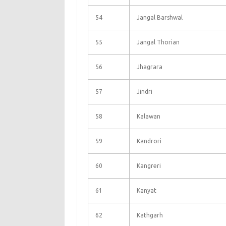
54
Jangal Barshwal
55
Jangal Thorian
56
Jhagrara
57
Jindri
58
Kalawan
59
Kandrori
60
Kangreri
61
Kanyat
62
Kathgarh