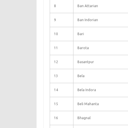
8
Ban Attarian
9
Ban Indorian
10
Bari
11
Barota
12
Basantpur
13
Bela
14
Bela Indora
15
Beli Mahanta
16
Bhagnal