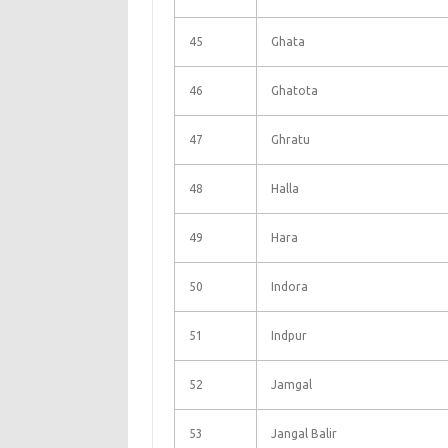
45
Ghata
46
Ghatota
47
Ghratu
48
Halla
49
Hara
50
Indora
51
Indpur
52
Jamgal
53
Jangal Balir