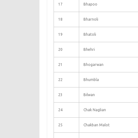
17
Bhapoo
18
Bharnoli
19
Bhatoli
20
Bhehri
21
Bhogarwan
22
Bhumbla
23
Bilwan
24
Chak Naglian
25
Chakban Malot