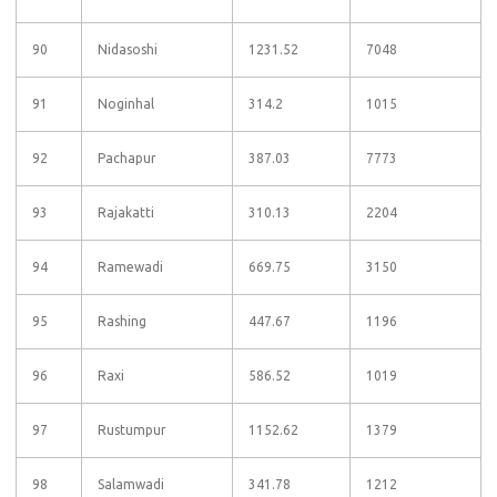
90
Nidasoshi
1231.52
7048
91
Noginhal
314.2
1015
92
Pachapur
387.03
7773
93
Rajakatti
310.13
2204
94
Ramewadi
669.75
3150
95
Rashing
447.67
1196
96
Raxi
586.52
1019
97
Rustumpur
1152.62
1379
98
Salamwadi
341.78
1212