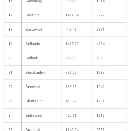
16
Bannibagi
287.72
1014
17
Basapur
1431.84
5227
18
Bastawad
442.43
2931
19
Bellambi
1465.22
4284
20
Bellanki
237.3
362
21
Benakanholi
755.05
1987
22
Beniwad
765.25
3040
23
Bhairapur
430.27
1281
24
Bidrewadi
420.61
1312
25
Biranholi
1940.24
2857