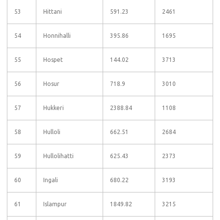
53
Hittani
591.23
2461
54
Honnihalli
395.86
1695
55
Hospet
144.02
3713
56
Hosur
718.9
3010
57
Hukkeri
2388.84
1108
58
Hulloli
662.51
2684
59
Hullolihatti
625.43
2373
60
Ingali
680.22
3193
61
Islampur
1849.82
3215