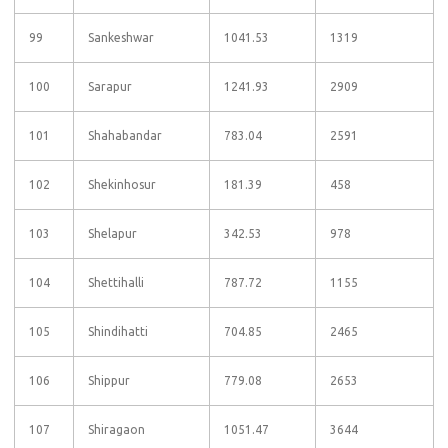
99
Sankeshwar
1041.53
1319
100
Sarapur
1241.93
2909
101
Shahabandar
783.04
2591
102
Shekinhosur
181.39
458
103
Shelapur
342.53
978
104
Shettihalli
787.72
1155
105
Shindihatti
704.85
2465
106
Shippur
779.08
2653
107
Shiragaon
1051.47
3644