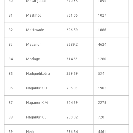
80
Masarguppi
570.35
1895
81
Mastiholi
951.05
1027
82
Mattiwade
696.59
1886
83
Mavanur
2589.2
4624
84
Modage
314.53
1280
85
Nadigudiketra
339.59
534
86
Naganur K D
785.93
1982
87
Naganur K M
724.39
2275
88
Naganur K S
280.92
720
89
Nerli
836.84
4461