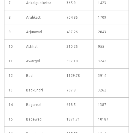
7
Ankalgudiketra
365.9
1423
8
Aralikatti
704.85
1709
9
Arjunwad
497.26
2843
10
Attihal
310.25
955
11
Awargol
597.18
3242
12
Bad
1129.78
3914
13
Badkundri
707.8
3262
14
Bagarnal
698.5
1387
15
Bagewadi
1871.71
10187