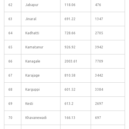
62
Jabapur
118.06
476
63
Jinaral
691.22
1347
64
Kadhatti
728.66
2705
65
Kamatanur
926.92
3942
66
Kanagale
2003.61
7709
67
Karajage
810.58
3442
68
Karguppi
601.52
3384
69
Kesti
613.2
2697
70
Khavanewadi
166.13
697