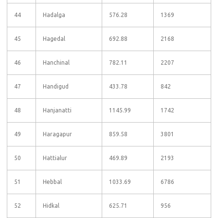
44
Hadalga
576.28
1369
45
Hagedal
692.88
2168
46
Hanchinal
782.11
2207
47
Handigud
433.78
842
48
Hanjanatti
1145.99
1742
49
Haragapur
859.58
3801
50
Hattialur
469.89
2193
51
Hebbal
1033.69
6786
52
Hidkal
625.71
956