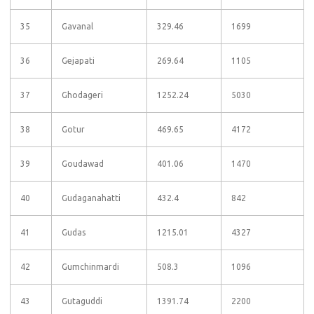
35
Gavanal
329.46
1699
36
Gejapati
269.64
1105
37
Ghodageri
1252.24
5030
38
Gotur
469.65
4172
39
Goudawad
401.06
1470
40
Gudaganahatti
432.4
842
41
Gudas
1215.01
4327
42
Gumchinmardi
508.3
1096
43
Gutaguddi
1391.74
2200