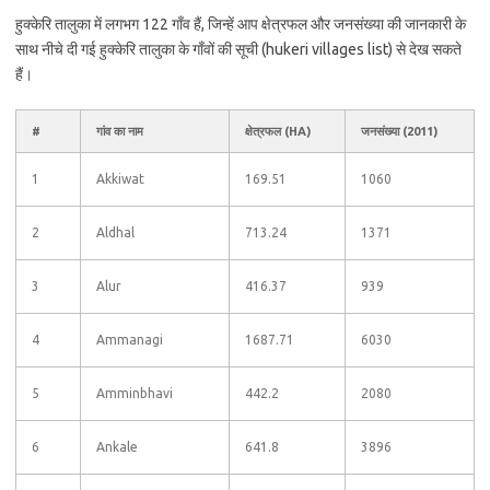
हुक्केरि तालुका में लगभग 122 गाँव हैं, जिन्हें आप क्षेत्रफल और जनसंख्या की जानकारी के
साथ नीचे दी गई हुक्केरि तालुका के गाँवों की सूची (hukeri villages list) से देख सकते
हैं।
#
गांव का नाम
क्षेत्रफल (HA)
जनसंख्या (2011)
1
Akkiwat
169.51
1060
2
Aldhal
713.24
1371
3
Alur
416.37
939
4
Ammanagi
1687.71
6030
5
Amminbhavi
442.2
2080
6
Ankale
641.8
3896