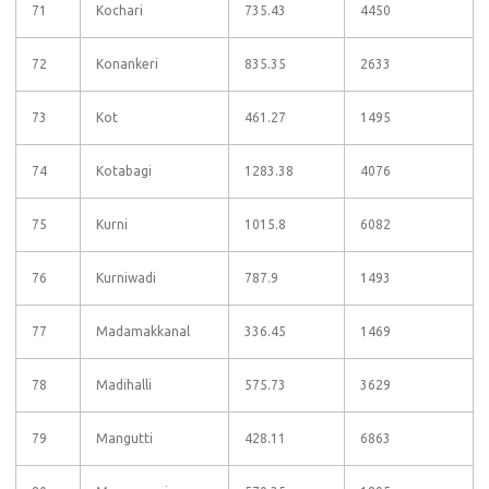
71
Kochari
735.43
4450
72
Konankeri
835.35
2633
73
Kot
461.27
1495
74
Kotabagi
1283.38
4076
75
Kurni
1015.8
6082
76
Kurniwadi
787.9
1493
77
Madamakkanal
336.45
1469
78
Madihalli
575.73
3629
79
Mangutti
428.11
6863