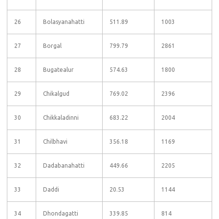
26
Bolasyanahatti
511.89
1003
27
Borgal
799.79
2861
28
Bugatealur
574.63
1800
29
Chikalgud
769.02
2396
30
Chikkaladinni
683.22
2004
31
Chilbhavi
356.18
1169
32
Dadabanahatti
449.66
2205
33
Daddi
20.53
1144
34
Dhondagatti
339.85
814