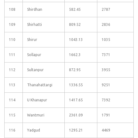
108
Shirdhan
582.45
2787
109
Shirhatti
809.52
2836
110
Shirur
1043.13
1035
111
Sollapur
1662.3
7371
112
Sultanpur
872.95
3955
113
Thanahattargi
1336.55
9251
114
U Khanapur
1417.65
7392
115
Wantmuri
2361.09
1791
116
Yadgud
1295.21
4469