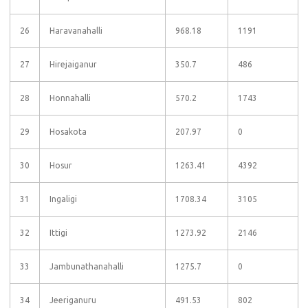
26
Haravanahalli
968.18
1191
27
Hirejaiganur
350.7
486
28
Honnahalli
570.2
1743
29
Hosakota
207.97
0
30
Hosur
1263.41
4392
31
Ingaligi
1708.34
3105
32
Ittigi
1273.92
2146
33
Jambunathanahalli
1275.7
0
34
Jeeriganuru
491.53
802