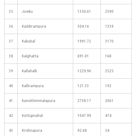
35
Jowku
1350.61
2590
36
Kaddirampura
304.16
1339
37
Kakubal
1991.72
3170
38
Kalghatta
691.01
168
39
Kallahalli
1229.96
2525
40
Kallirampura
121.33
192
41
Kanvithimmalapura
2738.17
2061
42
Kottiginahal
1047.99
474
43
Krishnapura
92.68
54