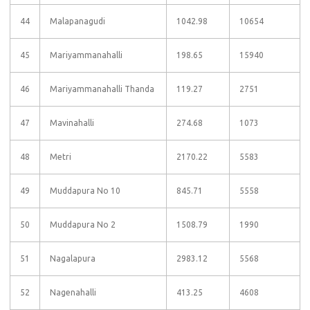
44
Malapanagudi
1042.98
10654
45
Mariyammanahalli
198.65
15940
46
Mariyammanahalli Thanda
119.27
2751
47
Mavinahalli
274.68
1073
48
Metri
2170.22
5583
49
Muddapura No 10
845.71
5558
50
Muddapura No 2
1508.79
1990
51
Nagalapura
2983.12
5568
52
Nagenahalli
413.25
4608