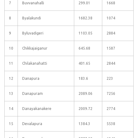
7
Buvvanahalli
299.01
1668
8
Byalakundi
1682.38
1074
9
Byluvadigeri
1103.05
2884
10
Chikkajaiganur
645.68
1587
11
Chilakanahatti
401.65
2844
12
Danapura
183.6
223
13
Danapuram
2089.06
7256
14
Danayakanakere
2009.72
2774
15
Devalapura
1384.3
5538