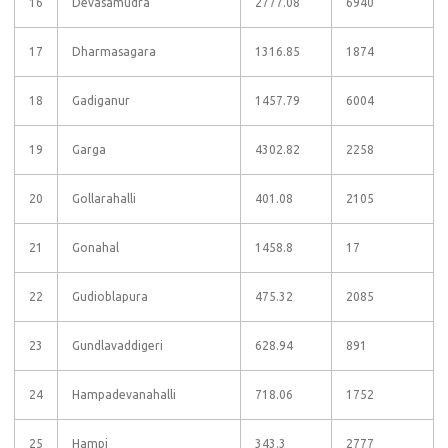
16
Devasamudra
2777.08
6940
17
Dharmasagara
1316.85
1874
18
Gadiganur
1457.79
6004
19
Garga
4302.82
2258
20
Gollarahalli
401.08
2105
21
Gonahal
1458.8
17
22
Gudioblapura
475.32
2085
23
Gundlavaddigeri
628.94
891
24
Hampadevanahalli
718.06
1752
25
Hampi
343.3
2777