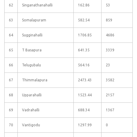
62
Singanathanahalli
162.86
53
63
Somalapuram
582.54
859
64
Sugginahalli
1706.85
4686
65
T Basapura
641.35
3339
66
Telugubalu
564.16
23
67
Thimmalapura
2473.43
3582
68
Upparahalli
1523.44
2157
69
Vadrahalli
688.34
1367
70
Vantigodu
1297.99
0