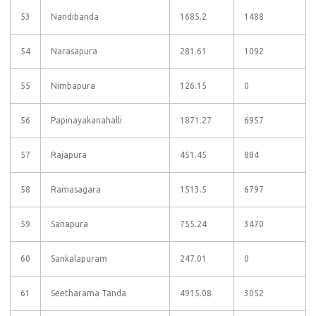
53
Nandibanda
1685.2
1488
54
Narasapura
281.61
1092
55
Nimbapura
126.15
0
56
Papinayakanahalli
1871.27
6957
57
Rajapura
451.45
884
58
Ramasagara
1513.5
6797
59
Sanapura
755.24
3470
60
Sankalapuram
247.01
0
61
Seetharama Tanda
4915.08
3052