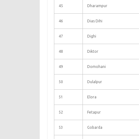
45
Dharampur
46
Dias Dihi
47
Dighi
48
Diktor
49
Domohani
50
Dulalpur
51
Elora
52
Fetapur
53
Gobarda