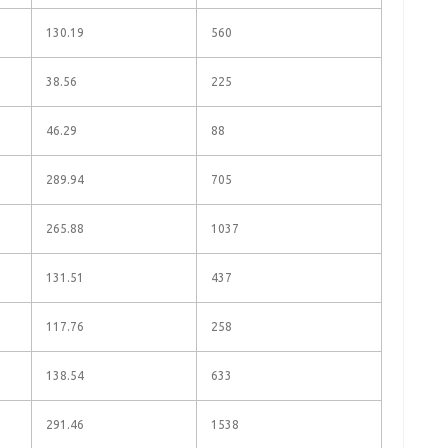
130.19
560
38.56
225
46.29
88
289.94
705
265.88
1037
131.51
437
117.76
258
138.54
633
291.46
1538