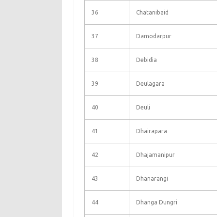
36
Chatanibaid
37
Damodarpur
38
Debidia
39
Deulagara
40
Deuli
41
Dhairapara
42
Dhajamanipur
43
Dhanarangi
44
Dhanga Dungri