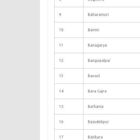
9
Baharamuri
10
Bamni
11
Banagarya
12
Bangopalpur
13
Bansol
14
Bara Gajra
15
Barkania
16
Basudebpur
17
Batikara