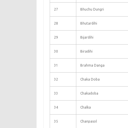
27
Bhuchu Dungri
28
Bhutardihi
29
Bijardihi
30
Biradihi
31
Brahma Danga
32
Chaka Doba
33
Chakadoba
34
Chalka
35
Chanpasol