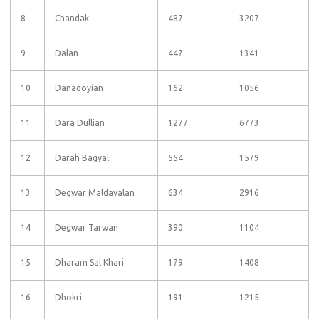
8
Chandak
487
3207
9
Dalan
447
1341
10
Danadoyian
162
1056
11
Dara Dullian
1277
6773
12
Darah Bagyal
554
1579
13
Degwar Maldayalan
634
2916
14
Degwar Tarwan
390
1104
15
Dharam Sal Khari
179
1408
16
Dhokri
191
1215