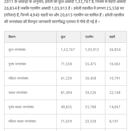
2011 के आंकड़ों के अनुसार, हवेली की कुल आबादी 1,32,767 है, जिसमें से शहरी आबादी
26,854 है जबकि ग्रामीण आबादी 1,05,913 है। हवेली तहसील में लगभग 25,558 घर
(परिवार) हैं, जिनमें 4,943 शहरी घर और 20,615 ग्रामीण घर शामिल हैं। हवेली तहसील
की जनसंख्या की विस्तृत जानकारी सारणीबद्ध प्रारूप में नीचे दी गई है –
विवरण
कुल
ग्रामीण
शहरी
कुल जनसंख्या
1,32,767
1,05,913
26,854
पुरुष जनसंख्या
71,538
55,475
16,063
महिला जनसंख्या
61,229
50,438
10,791
साक्षर जनसंख्या
81,494
59,326
22,168
पुरुष साक्षर जनसंख्या
49,855
35,788
14,067
महिला साक्षर जनसंख्या
31,639
23,538
8,101