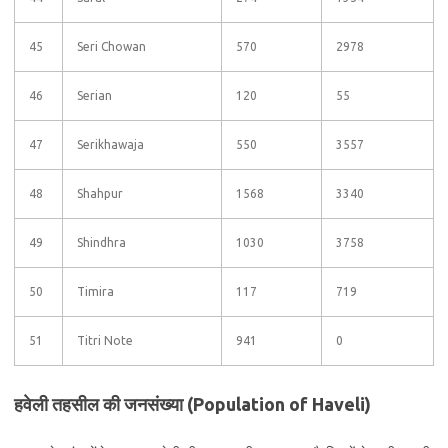
45
Seri Chowan
570
2978
46
Serian
120
55
47
Serikhawaja
550
3557
48
Shahpur
1568
3340
49
Shindhra
1030
3758
50
Timira
117
719
51
Titri Note
941
0
हवेली तहसील की जनसंख्या (Population of Haveli)