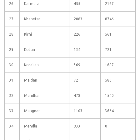
26
Karmara
455
2167
27
Khanetar
2083
8746
28
Kirni
226
561
29
Kolian
134
721
30
Kosalian
369
1687
31
Maidan
72
580
32
Mandhar
478
1540
33
Mangnar
1103
3664
34
Mendla
933
0