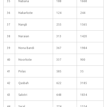
35
Nabana
188
1668
36
Nakarkote
124
244
37
Nangli
255
1565
38
Naraian
313
1420
39
Nona Bandi
367
1984
40
Noorkote
337
900
41
Polas
585
35
42
Qasbah
622
3185
43
Salotri
648
1834
44
Saral
274
1354