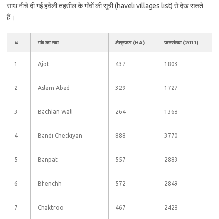
साथ नीचे दी गई हवेली तहसील के गाँवों की सूची (haveli villages list) से देख सकते
हैं।
#
गांव का नाम
क्षेत्रफल (HA)
जनसंख्या (2011)
1
Ajot
437
1803
2
Aslam Abad
329
1727
3
Bachian Wali
264
1368
4
Bandi Checkiyan
888
3770
5
Banpat
557
2883
6
Bhenchh
572
2849
7
Chaktroo
467
2428