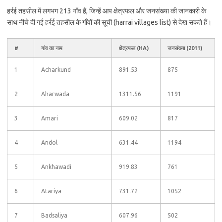
हर्रई तहसील में लगभग 213 गाँव हैं, जिन्हें आप क्षेत्रफल और जनसंख्या की जानकारी के
साथ नीचे दी गई हर्रई तहसील के गाँवों की सूची (harrai villages list) से देख सकते हैं।
#
गांव का नाम
क्षेत्रफल (HA)
जनसंख्या (2011)
1
Acharkund
891.53
875
2
Aharwada
1311.56
1191
3
Amari
609.02
817
4
Andol
631.44
1194
5
Ankhawadi
919.83
761
6
Atariya
731.72
1052
7
Badsaliya
607.96
502