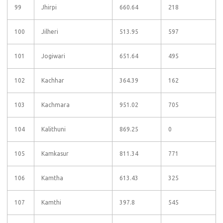
99
Jhirpi
660.64
218
100
Jilheri
513.95
597
101
Jogiwari
651.64
495
102
Kachhar
364.39
162
103
Kachmara
951.02
705
104
Kalithuni
869.25
0
105
Kamkasur
811.34
771
106
Kamtha
613.43
325
107
Kamthi
397.8
545