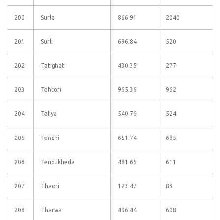
200
Surla
866.91
2040
201
Surli
696.84
520
202
Tatighat
430.35
277
203
Tehtori
965.36
962
204
Teliya
540.76
524
205
Tendni
651.74
685
206
Tendukheda
481.65
611
207
Thaori
123.47
83
208
Tharwa
496.44
608