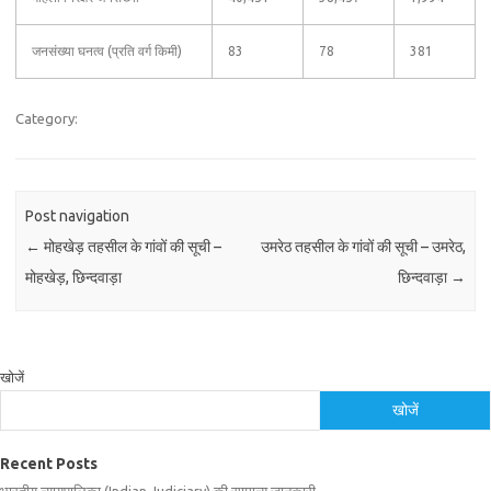
जनसंख्या घनत्व (प्रति वर्ग किमी)
83
78
381
Category:
Post navigation
←
मोहखेड़ तहसील के गांवों की सूची –
उमरेठ तहसील के गांवों की सूची – उमरेठ,
मोहखेड़, छिन्दवाड़ा
छिन्दवाड़ा
→
खोजें
खोजें
Recent Posts
भारतीय न्यायपालिका (Indian Judiciary) की सामान्य जानकारी