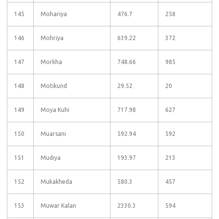
145
Mohariya
476.7
258
146
Mohriya
639.22
372
147
Morkha
748.66
985
148
Motikund
29.52
20
149
Moya Kuhi
717.98
627
150
Muarsani
592.94
592
151
Mudiya
193.97
213
152
Mukakheda
580.3
457
153
Muwar Kalan
2330.3
594