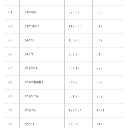
63
Dahiyar
820.92
555
64
Damkhoh
1129.99
812
65
Dendu
1067.9
842
66
Deori
707.26
518
67
Dhadhra
604.17
220
68
Dhankhudra
844.2
567
69
Dhanora
981.79
2020
70
Dharmi
1224.54
1371
71
Dhoda
330.45
414