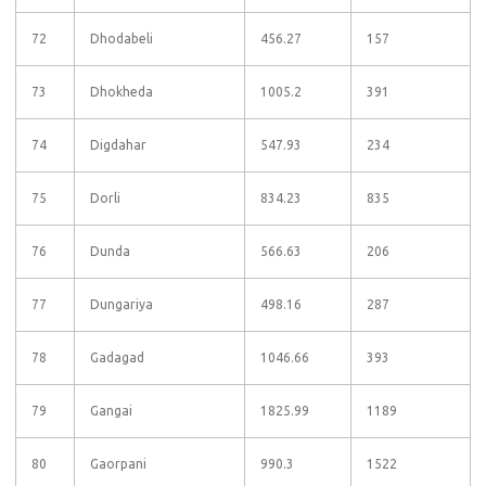
72
Dhodabeli
456.27
157
73
Dhokheda
1005.2
391
74
Digdahar
547.93
234
75
Dorli
834.23
835
76
Dunda
566.63
206
77
Dungariya
498.16
287
78
Gadagad
1046.66
393
79
Gangai
1825.99
1189
80
Gaorpani
990.3
1522