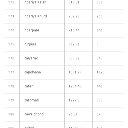
172
Pipariya Kalan
616.51
583
173
Pipariya Khurd
292.29
266
174
Piparpani
715.44
343
175
Purpural
532.53
0
176
Raiyarao
900.82
949
177
Rajadhana
1081.29
1320
178
Rater
1204.46
443
179
Ratomati
1227.8
608
180
Rawalghondi
73.53
57