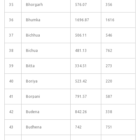
35
Bhorgarh
576.07
356
36
Bhumka
1696.87
1616
37
Bichhua
506.11
546
38
Bichua
481.13
762
39
Bitta
334.51
273
40
Boriya
523.42
220
41
Borpani
791.57
587
42
Budena
842.26
338
43
Budhena
742
751