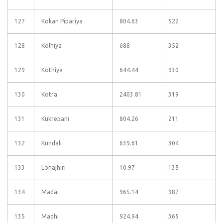
127
Kokan Pipariya
804.63
522
128
Kolhiya
688
352
129
Kothiya
644.44
930
130
Kotra
2403.81
319
131
Kukrepani
804.26
211
132
Kundali
639.61
304
133
Lohajhiri
10.97
135
134
Madai
965.14
987
135
Madhi
924.94
365