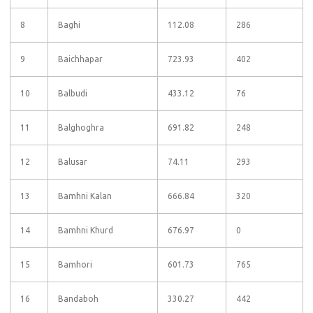
8
Baghi
112.08
286
9
Baichhapar
723.93
402
10
Balbudi
433.12
76
11
Balghoghra
691.82
248
12
Balusar
74.11
293
13
Bamhni Kalan
666.84
320
14
Bamhni Khurd
676.97
0
15
Bamhori
601.73
765
16
Bandaboh
330.27
442