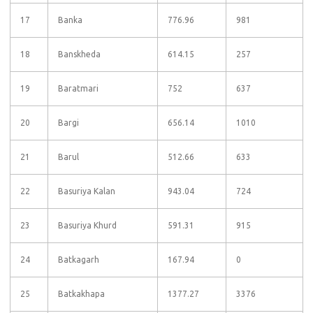
17
Banka
776.96
981
18
Banskheda
614.15
257
19
Baratmari
752
637
20
Bargi
656.14
1010
21
Barul
512.66
633
22
Basuriya Kalan
943.04
724
23
Basuriya Khurd
591.31
915
24
Batkagarh
167.94
0
25
Batkakhapa
1377.27
3376