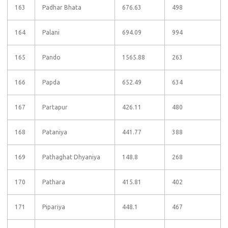
163
Padhar Bhata
676.63
498
164
Palani
694.09
994
165
Pando
1565.88
263
166
Papda
652.49
634
167
Partapur
426.11
480
168
Pataniya
441.77
388
169
Pathaghat Dhyaniya
148.8
268
170
Pathara
415.81
402
171
Pipariya
448.1
467