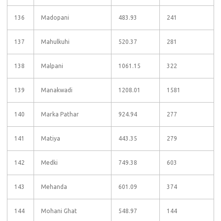
136
Madopani
483.93
241
137
Mahulkuhi
520.37
281
138
Malpani
1061.15
322
139
Manakwadi
1208.01
1581
140
Marka Pathar
924.94
277
141
Matiya
443.35
279
142
Medki
749.38
603
143
Mehanda
601.09
374
144
Mohani Ghat
548.97
144