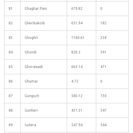
81
Ghaghar Pani
679.82
0
82
Gheribakodi
651.94
182
83
Ghoghri
1160.61
338
84
Ghondi
820.2
391
85
Ghorawadi
663.14
471
86
Ghumar
4.72
0
87
Gunguch
580.12
730
88
Gunheri
437.31
347
89
Gutera
547.94
544