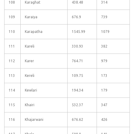
108
Karaghat
438.48
314
109
Karaiya
676.9
739
110
Karapatha
1545.99
1079
111
Kareli
330.93
382
112
Karer
764.71
979
113
Kereli
109.75
173
114
Kewlari
194.34
179
115
Khairi
532.37
347
116
Khajarwani
676.62
426