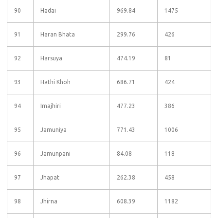
90
Hadai
969.84
1475
91
Haran Bhata
299.76
426
92
Harsuya
474.19
81
93
Hathi Khoh
686.71
424
94
Imajhiri
477.23
386
95
Jamuniya
771.43
1006
96
Jamunpani
84.08
118
97
Jhapat
262.38
458
98
Jhirna
608.39
1182