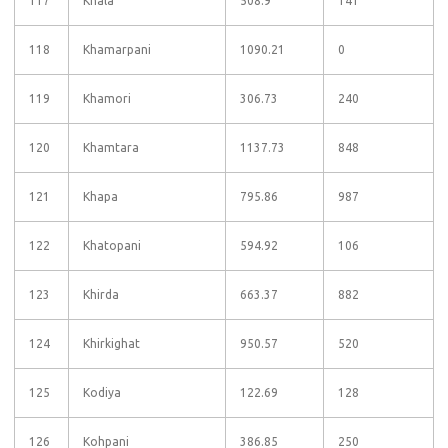
117
Khala
508.9
141
118
Khamarpani
1090.21
0
119
Khamori
306.73
240
120
Khamtara
1137.73
848
121
Khapa
795.86
987
122
Khatopani
594.92
106
123
Khirda
663.37
882
124
Khirkighat
950.57
520
125
Kodiya
122.69
128
126
Kohpani
386.85
250