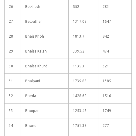
26
Belkhedi
552
283
27
Belpathar
1317.02
1547
28
Bhais Khoh
1813.7
942
29
Bhaisa Kalan
339.52
474
30
Bhaisa Khurd
1135.3
321
31
Bhalpani
1739.85
1385
32
Bheda
1428.62
1516
33
Bhoipar
1253.45
1749
34
Bhond
1751.37
277