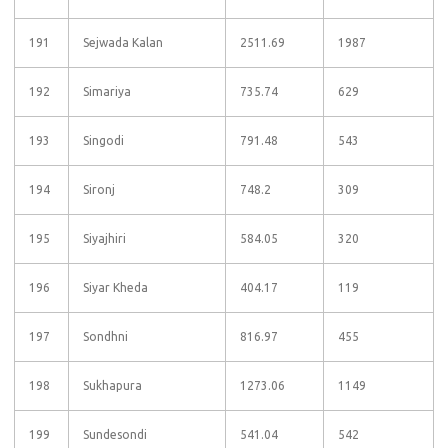
191
Sejwada Kalan
2511.69
1987
192
Simariya
735.74
629
193
Singodi
791.48
543
194
Sironj
748.2
309
195
Siyajhiri
584.05
320
196
Siyar Kheda
404.17
119
197
Sondhni
816.97
455
198
Sukhapura
1273.06
1149
199
Sundesondi
541.04
542