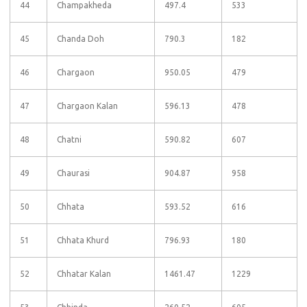
44
Champakheda
497.4
533
45
Chanda Doh
790.3
182
46
Chargaon
950.05
479
47
Chargaon Kalan
596.13
478
48
Chatni
590.82
607
49
Chaurasi
904.87
958
50
Chhata
593.52
616
51
Chhata Khurd
796.93
180
52
Chhatar Kalan
1461.47
1229