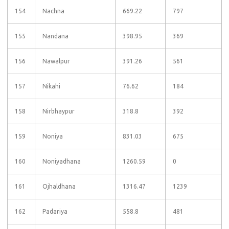
154
Nachna
669.22
797
155
Nandana
398.95
369
156
Nawalpur
391.26
561
157
Nikahi
76.62
184
158
Nirbhaypur
318.8
392
159
Noniya
831.03
675
160
Noniyadhana
1260.59
0
161
Ojhaldhana
1316.47
1239
162
Padariya
558.8
481