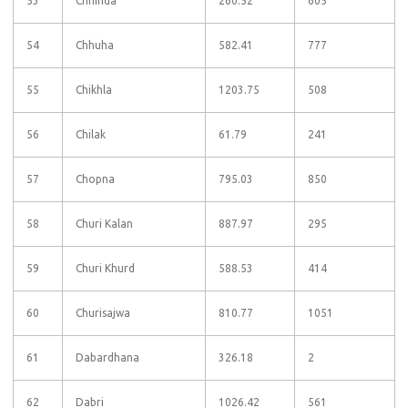
53
Chhinda
260.52
605
54
Chhuha
582.41
777
55
Chikhla
1203.75
508
56
Chilak
61.79
241
57
Chopna
795.03
850
58
Churi Kalan
887.97
295
59
Churi Khurd
588.53
414
60
Churisajwa
810.77
1051
61
Dabardhana
326.18
2
62
Dabri
1026.42
561