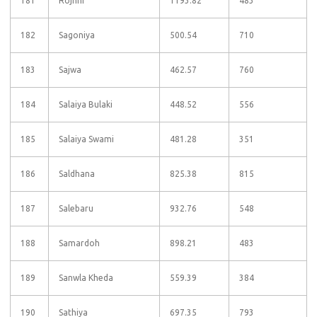
181
Rojhni
1193.82
483
182
Sagoniya
500.54
710
183
Sajwa
462.57
760
184
Salaiya Bulaki
448.52
556
185
Salaiya Swami
481.28
351
186
Saldhana
825.38
815
187
Salebaru
932.76
548
188
Samardoh
898.21
483
189
Sanwla Kheda
559.39
384
190
Sathiya
697.35
793