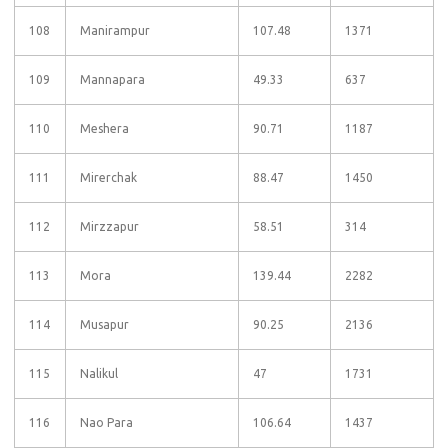
108
Manirampur
107.48
1371
109
Mannapara
49.33
637
110
Meshera
90.71
1187
111
Mirerchak
88.47
1450
112
Mirzzapur
58.51
314
113
Mora
139.44
2282
114
Musapur
90.25
2136
115
Nalikul
47
1731
116
Nao Para
106.64
1437