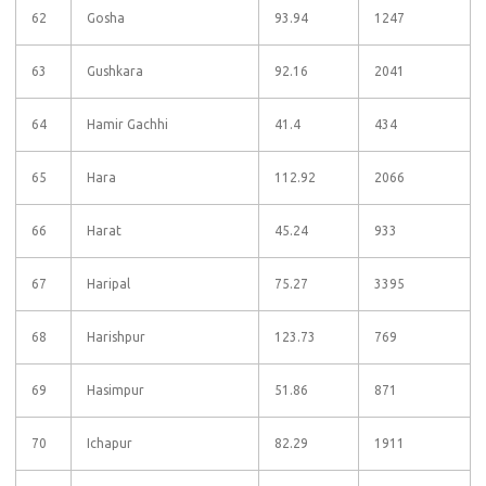
62
Gosha
93.94
1247
63
Gushkara
92.16
2041
64
Hamir Gachhi
41.4
434
65
Hara
112.92
2066
66
Harat
45.24
933
67
Haripal
75.27
3395
68
Harishpur
123.73
769
69
Hasimpur
51.86
871
70
Ichapur
82.29
1911