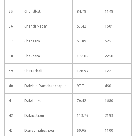
35
Chandbati
84.78
1148
36
Chandi Nagar
53.42
1601
37
Chapsara
63.09
525
38
Chautara
172.86
2258
39
Chitrashali
126.93
1221
40
Dakshin Ramchandrapur
97.71
460
41
Dakshinkul
70.42
1680
42
Dalapatipur
113.76
2193
43
Dangamaheshpur
59.05
1100