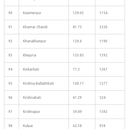
90
Kasimerpur
129.03
1154
91
Khamar Chandi
81.75
3320
92
Khanakhanpur
120.6
1190
93
Khejuria
153.85
1392
94
Kinkarkati
77.2
1267
95
Krishna Ballabhbati
100.17
1277
96
Krishnabati
61.29
524
97
Krishnapur
59.89
1592
98
Kulpai
62.38
918