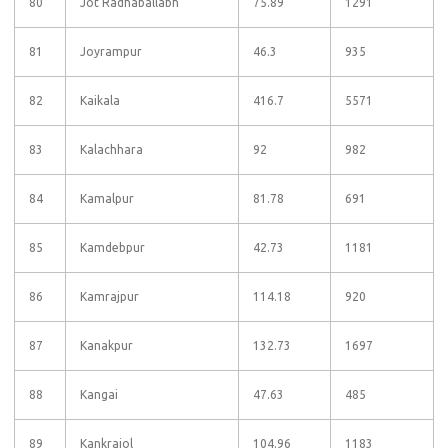
80
Jot Radhaballabh
75.89
1291
81
Joyrampur
46.3
935
82
Kaikala
416.7
5571
83
Kalachhara
92
982
84
Kamalpur
81.78
691
85
Kamdebpur
42.73
1181
86
Kamrajpur
114.18
920
87
Kanakpur
132.73
1697
88
Kangai
47.63
485
89
Kankrajol
104.96
1183