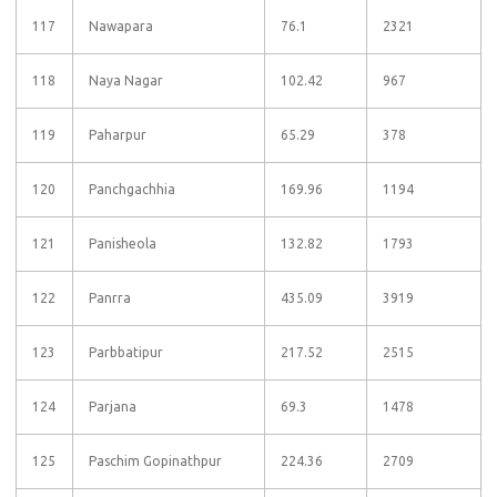
117
Nawapara
76.1
2321
118
Naya Nagar
102.42
967
119
Paharpur
65.29
378
120
Panchgachhia
169.96
1194
121
Panisheola
132.82
1793
122
Panrra
435.09
3919
123
Parbbatipur
217.52
2515
124
Parjana
69.3
1478
125
Paschim Gopinathpur
224.36
2709