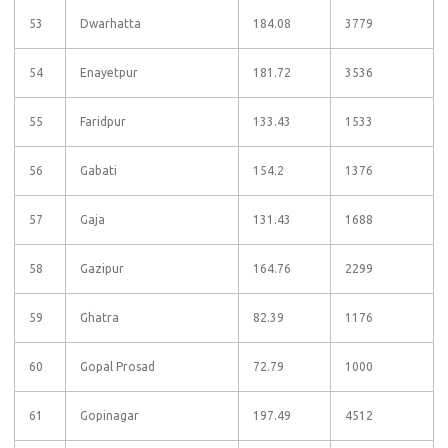
53
Dwarhatta
184.08
3779
54
Enayetpur
181.72
3536
55
Faridpur
133.43
1533
56
Gabati
154.2
1376
57
Gaja
131.43
1688
58
Gazipur
164.76
2299
59
Ghatra
82.39
1176
60
Gopal Prosad
72.79
1000
61
Gopinagar
197.49
4512