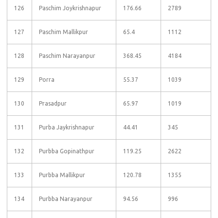
126
Paschim Joykrishnapur
176.66
2789
127
Paschim Mallikpur
65.4
1112
128
Paschim Narayanpur
368.45
4184
129
Porra
55.37
1039
130
Prasadpur
65.97
1019
131
Purba Jaykrishnapur
44.41
345
132
Purbba Gopinathpur
119.25
2622
133
Purbba Mallikpur
120.78
1355
134
Purbba Narayanpur
94.56
996