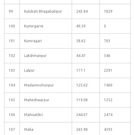
99
Kulubati Bhagabatipur
243.84
1829
100
Kumirgarre
49.59
0
101
Kumragari
58.62
703
102
Lakshmanpur
44.47
346
103
Lalpur
177.1
2291
104
Madanmohonpur
125.62
1400
105
Maheshwarpur
119.08
1252
106
Mahisatikri
244.07
2474
107
Malia
263.98
4393