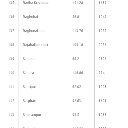
135
Radha Krisnapur
151.28
1637
136
Raghubati
56.8
1047
137
Raghunathpur
113.76
1287
138
Rajaballabhbati
109.18
2056
139
Sahapur
68.2
2326
140
Sahara
146.86
974
141
Santipur
62.02
1023
142
Satghari
92.63
1601
143
Shibrampur
95.51
1033