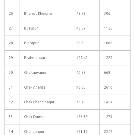
26
Bhurisit Khejuria
48.73
306
27
Bijaypur
48.57
1125
28
Biprapur
58.6
1680
29
Brahmanpara
109.42
1220
30
Chaitanyapur
40.57
668
31
Chak Ananta
90.65
2610
32
Chak Chandinagar
76.39
1414
33
Chak Dumur
156.38
1273
34
Chandanpur
171.16
2347