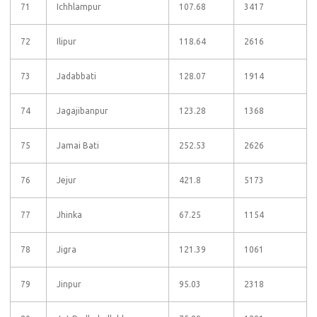
71
Ichhlampur
107.68
3417
72
Ilipur
118.64
2616
73
Jadabbati
128.07
1914
74
Jagajibanpur
123.28
1368
75
Jamai Bati
252.53
2626
76
Jejur
421.8
5173
77
Jhinka
67.25
1154
78
Jigra
121.39
1061
79
Jinpur
95.03
2318