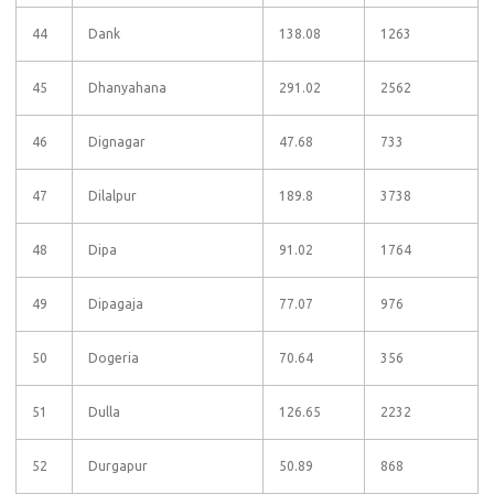
44
Dank
138.08
1263
45
Dhanyahana
291.02
2562
46
Dignagar
47.68
733
47
Dilalpur
189.8
3738
48
Dipa
91.02
1764
49
Dipagaja
77.07
976
50
Dogeria
70.64
356
51
Dulla
126.65
2232
52
Durgapur
50.89
868