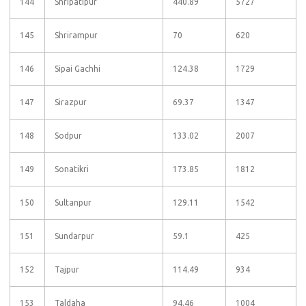
144
Shripatipur
440.89
5727
145
Shrirampur
70
620
146
Sipai Gachhi
124.38
1729
147
Sirazpur
69.37
1347
148
Sodpur
133.02
2007
149
Sonatikri
173.85
1812
150
Sultanpur
129.11
1542
151
Sundarpur
59.1
425
152
Tajpur
114.49
934
153
Taldaha
94.46
1004