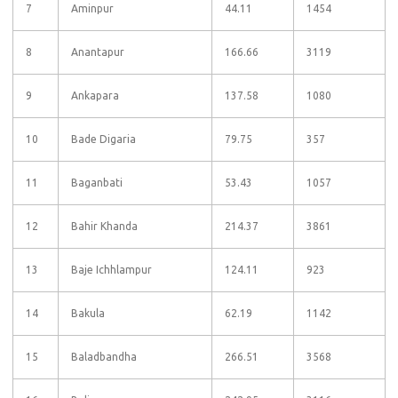
7
Aminpur
44.11
1454
8
Anantapur
166.66
3119
9
Ankapara
137.58
1080
10
Bade Digaria
79.75
357
11
Baganbati
53.43
1057
12
Bahir Khanda
214.37
3861
13
Baje Ichhlampur
124.11
923
14
Bakula
62.19
1142
15
Baladbandha
266.51
3568