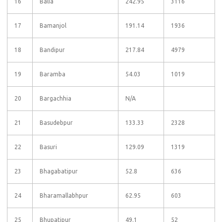
16
Balia
242.95
3116
17
Bamanjol
191.14
1936
18
Bandipur
217.84
4979
19
Baramba
54.03
1019
20
Bargachhia
N/A
21
Basudebpur
133.33
2328
22
Basuri
129.09
1319
23
Bhagabatipur
52.8
636
24
Bharamallabhpur
62.95
603
25
Bhupatipur
49.1
52