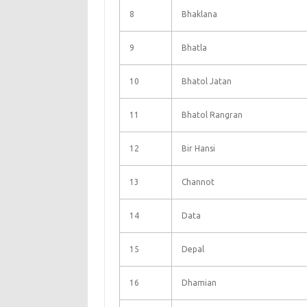
8
Bhaklana
9
Bhatla
10
Bhatol Jatan
11
Bhatol Rangran
12
Bir Hansi
13
Channot
14
Data
15
Depal
16
Dhamian