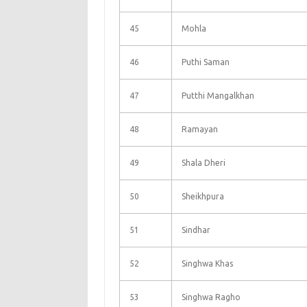
45
Mohla
46
Puthi Saman
47
Putthi Mangalkhan
48
Ramayan
49
Shala Dheri
50
Sheikhpura
51
Sindhar
52
Singhwa Khas
53
Singhwa Ragho