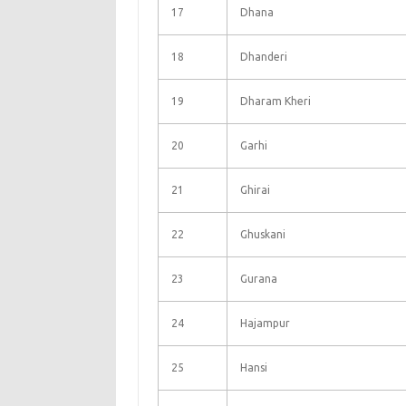
17
Dhana
18
Dhanderi
19
Dharam Kheri
20
Garhi
21
Ghirai
22
Ghuskani
23
Gurana
24
Hajampur
25
Hansi