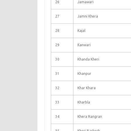
26
Jamawari
27
Jamni Khera
28
Kajal
29
Kanwari
30
Khanda Kheri
31
Khanpur
32
Khar Khara
33
Kharbla
34
Khera Rangran
35
Kheri Barkesh