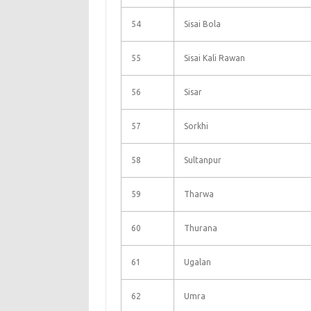
54
Sisai Bola
55
Sisai Kali Rawan
56
Sisar
57
Sorkhi
58
Sultanpur
59
Tharwa
60
Thurana
61
Ugalan
62
Umra