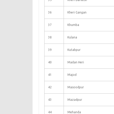
36
Kheri Gangan
37
Khumba
38
Kulana
39
Kutabpur
40
Madan Heri
41
Majod
42
Masoodpur
43
Mazadpur
44
Mehanda