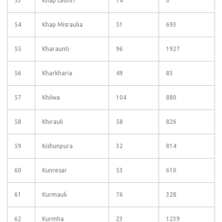
53
Khap Lebhri
14
0
54
Khap Misraulia
51
693
55
Kharaunti
96
1927
56
Kharkharia
49
83
57
Khilwa
104
880
58
Khirauli
58
826
59
Kishunpura
32
814
60
Kunresar
53
610
61
Kurmauli
76
328
62
Kurmha
23
1239