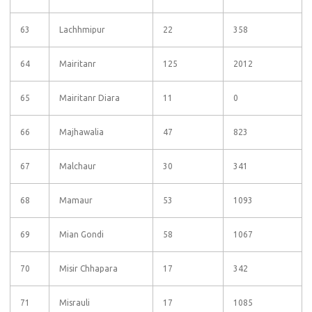
63
Lachhmipur
22
358
64
Mairitanr
125
2012
65
Mairitanr Diara
11
0
66
Majhawalia
47
823
67
Malchaur
30
341
68
Mamaur
53
1093
69
Mian Gondi
58
1067
70
Misir Chhapara
17
342
71
Misrauli
17
1085