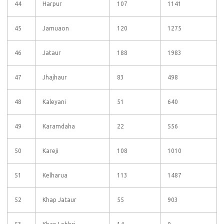
44
Harpur
107
1141
45
Jamuaon
120
1275
46
Jataur
188
1983
47
Jhajhaur
83
498
48
Kaleyani
51
640
49
Karamdaha
22
556
50
Kareji
108
1010
51
Kelharua
113
1487
52
Khap Jataur
55
903