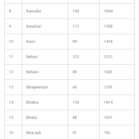
8
Barpalia
190
1844
9
Basuhari
113
1588
10
Bauri
99
1418
11
Belaur
325
3325
12
Belauri
80
1063
13
Bhagwanpur
66
1293
14
Bhalua
136
1814
15
Bhalui
88
1051
16
Bharauli
91
785