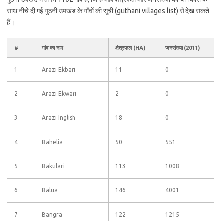
साथ नीचे दी गई गुठनी उपखंड के गाँवों की सूची (guthani villages list) से देख सकते
हैं।
#
गांव का नाम
क्षेत्रफल (HA)
जनसंख्या (2011)
1
Arazi Ekbari
11
0
2
Arazi Ekwari
2
0
3
Arazi Inglish
18
0
4
Bahelia
50
551
5
Bakulari
113
1008
6
Balua
146
4001
7
Bangra
122
1215