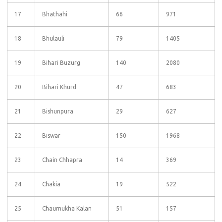
17
Bhathahi
66
971
18
Bhulauli
79
1405
19
Bihari Buzurg
140
2080
20
Bihari Khurd
47
683
21
Bishunpura
29
627
22
Biswar
150
1968
23
Chain Chhapra
14
369
24
Chakia
19
522
25
Chaumukha Kalan
51
157