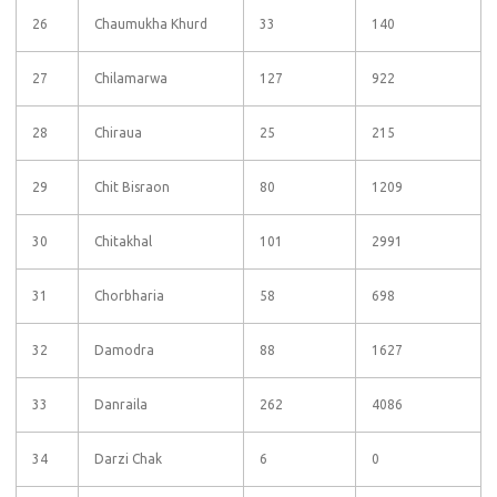
26
Chaumukha Khurd
33
140
27
Chilamarwa
127
922
28
Chiraua
25
215
29
Chit Bisraon
80
1209
30
Chitakhal
101
2991
31
Chorbharia
58
698
32
Damodra
88
1627
33
Danraila
262
4086
34
Darzi Chak
6
0