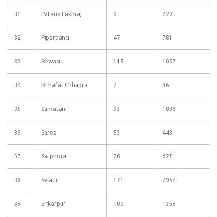
81
Pataua Lakhraj
9
229
82
Piparpanti
47
781
83
Rewasi
115
1057
84
Rimafat Chhapra
7
86
85
Samatanr
93
1888
86
Sarea
53
448
87
Sarphora
26
627
88
Selaur
171
2964
89
Sirkarpur
100
1368