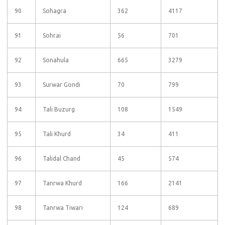
90
Sohagra
362
4117
91
Sohrai
56
701
92
Sonahula
665
3279
93
Surwar Gondi
70
799
94
Tali Buzurg
108
1549
95
Tali Khurd
34
411
96
Talidal Chand
45
574
97
Tanrwa Khurd
166
2141
98
Tanrwa Tiwari
124
689