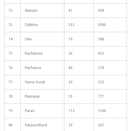
72
Nainijor
61
928
73
Odikhor
335
3090
74
Olia
19
388
75
Pachnerua
20
953
76
Pachnerui
66
578
77
Panre Gondi
30
352
78
Panrepar
39
777
79
Parari
115
1300
80
Pataua Khurd
29
267