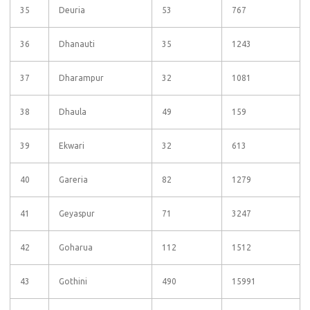
35
Deuria
53
767
36
Dhanauti
35
1243
37
Dharampur
32
1081
38
Dhaula
49
159
39
Ekwari
32
613
40
Gareria
82
1279
41
Geyaspur
71
3247
42
Goharua
112
1512
43
Gothini
490
15991