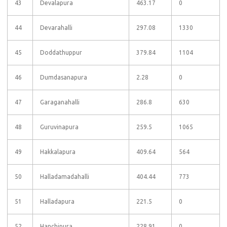
43
Devalapura
463.17
0
44
Devarahalli
297.08
1330
45
Doddathuppur
379.84
1104
46
Dumdasanapura
2.28
0
47
Garaganahalli
286.8
630
48
Guruvinapura
259.5
1065
49
Hakkalapura
409.64
564
50
Halladamadahalli
404.44
773
51
Halladapura
221.5
0
52
Hanchipura
228.91
0