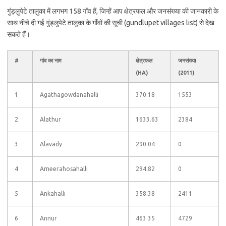
गुंड्लुपेटे तालुका में लगभग 158 गाँव हैं, जिन्हें आप क्षेत्रफल और जनसंख्या की जानकारी के
साथ नीचे दी गई गुंड्लुपेटे तालुका के गाँवों की सूची (gundlupet villages list) से देख
सकते हैं।
#
गांव का नाम
क्षेत्रफल
जनसंख्या
(HA)
(2011)
1
Agathagowdanahalli
370.18
1553
2
Alathur
1633.63
2384
3
Alavady
290.04
0
4
Ameerahosahalli
294.82
0
5
Ankahalli
358.38
2411
6
Annur
463.35
4729