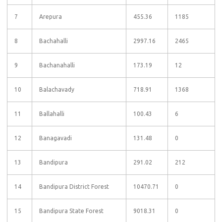
7
Arepura
455.36
1185
8
Bachahalli
2997.16
2465
9
Bachanahalli
173.19
12
10
Balachavady
718.91
1368
11
Ballahalli
100.43
6
12
Banagavadi
131.48
0
13
Bandipura
291.02
212
14
Bandipura District Forest
10470.71
0
15
Bandipura State Forest
9018.31
0