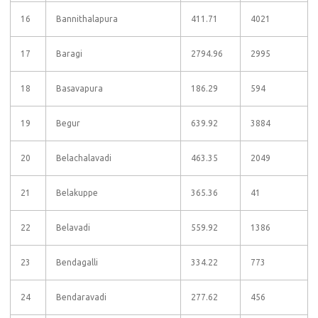
16
Bannithalapura
411.71
4021
17
Baragi
2794.96
2995
18
Basavapura
186.29
594
19
Begur
639.92
3884
20
Belachalavadi
463.35
2049
21
Belakuppe
365.36
41
22
Belavadi
559.92
1386
23
Bendagalli
334.22
773
24
Bendaravadi
277.62
456