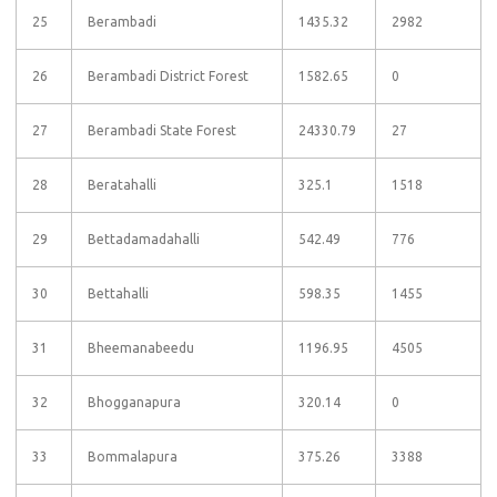
25
Berambadi
1435.32
2982
26
Berambadi District Forest
1582.65
0
27
Berambadi State Forest
24330.79
27
28
Beratahalli
325.1
1518
29
Bettadamadahalli
542.49
776
30
Bettahalli
598.35
1455
31
Bheemanabeedu
1196.95
4505
32
Bhogganapura
320.14
0
33
Bommalapura
375.26
3388