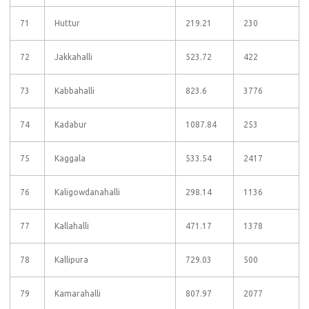
71
Huttur
219.21
230
72
Jakkahalli
523.72
422
73
Kabbahalli
823.6
3776
74
Kadabur
1087.84
253
75
Kaggala
533.54
2417
76
Kaligowdanahalli
298.14
1136
77
Kallahalli
471.17
1378
78
Kallipura
729.03
500
79
Kamarahalli
807.97
2077