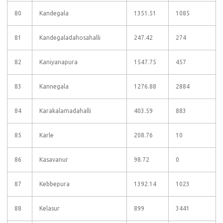
80
Kandegala
1351.51
1085
81
Kandegaladahosahalli
247.42
274
82
Kaniyanapura
1547.75
457
83
Kannegala
1276.88
2884
84
Karakalamadahalli
403.59
883
85
Karle
208.76
10
86
Kasavanur
98.72
0
87
Kebbepura
1392.14
1023
88
Kelasur
899
3441