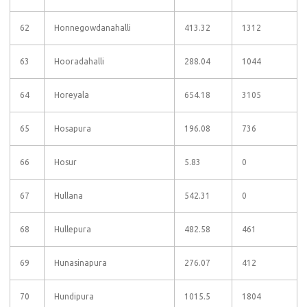
62
Honnegowdanahalli
413.32
1312
63
Hooradahalli
288.04
1044
64
Horeyala
654.18
3105
65
Hosapura
196.08
736
66
Hosur
5.83
0
67
Hullana
542.31
0
68
Hullepura
482.58
461
69
Hunasinapura
276.07
412
70
Hundipura
1015.5
1804