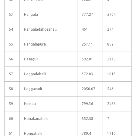
53
Hangala
777.27
5704
54
Hangaladahosahalli
461
274
55
Hangalapura
257.11
852
56
Hasaguli
692.01
2130
57
Heggadahalli
372.03
1015
58
Heggavadi
2050.07
546
59
Hirikati
799.36
2466
60
Honakanahalli
552.58
7
61
Hongahalli
789.4
1710