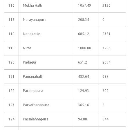
116
Mukha Halli
1057.49
3136
117
Narayanapura
208.34
0
118
Nenekatte
685.12
2351
119
Nitre
1088.88
3296
120
Padagur
651.2
2094
121
Panjanahalli
483.64
697
122
Paramapura
129.93
602
123
Parvathanapura
365.16
5
124
Passaiahnapura
94.88
844