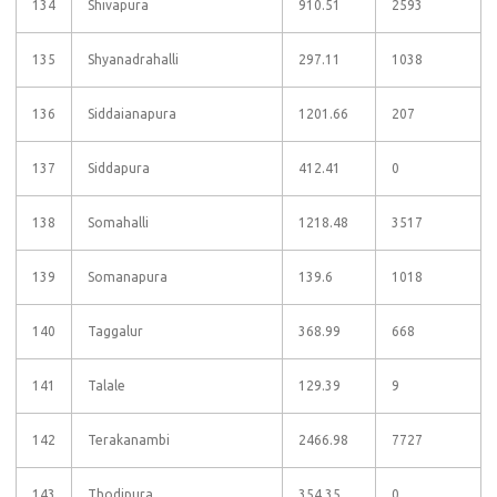
134
Shivapura
910.51
2593
135
Shyanadrahalli
297.11
1038
136
Siddaianapura
1201.66
207
137
Siddapura
412.41
0
138
Somahalli
1218.48
3517
139
Somanapura
139.6
1018
140
Taggalur
368.99
668
141
Talale
129.39
9
142
Terakanambi
2466.98
7727
143
Thodipura
354.35
0