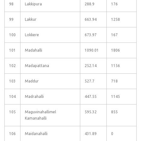
98
Lakkipura
288.9
176
99
Lakkur
663.94
1258
100
Lokkere
673.97
167
101
Madahalli
1090.01
1806
102
Madapattana
252.14
1156
103
Maddur
527.7
718
104
Madrahalli
447.55
1145
105
Maguvinahallimel
595.32
855
Kamanahalli
106
Maidanahalli
431.89
0