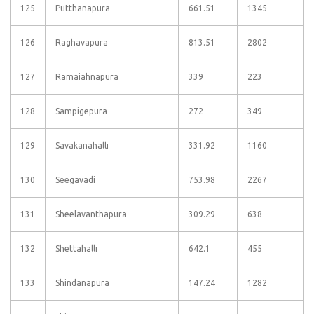
125
Putthanapura
661.51
1345
126
Raghavapura
813.51
2802
127
Ramaiahnapura
339
223
128
Sampigepura
272
349
129
Savakanahalli
331.92
1160
130
Seegavadi
753.98
2267
131
Sheelavanthapura
309.29
638
132
Shettahalli
642.1
455
133
Shindanapura
147.24
1282