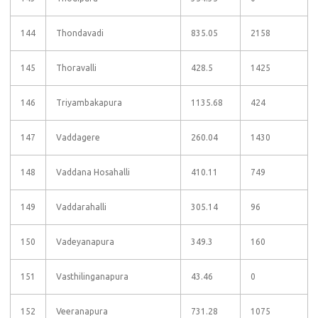
144
Thondavadi
835.05
2158
145
Thoravalli
428.5
1425
146
Triyambakapura
1135.68
424
147
Vaddagere
260.04
1430
148
Vaddana Hosahalli
410.11
749
149
Vaddarahalli
305.14
96
150
Vadeyanapura
349.3
160
151
Vasthilinganapura
43.46
0
152
Veeranapura
731.28
1075