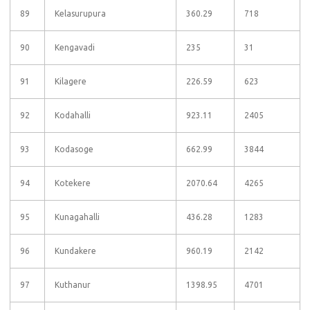
89
Kelasurupura
360.29
718
90
Kengavadi
235
31
91
Kilagere
226.59
623
92
Kodahalli
923.11
2405
93
Kodasoge
662.99
3844
94
Kotekere
2070.64
4265
95
Kunagahalli
436.28
1283
96
Kundakere
960.19
2142
97
Kuthanur
1398.95
4701