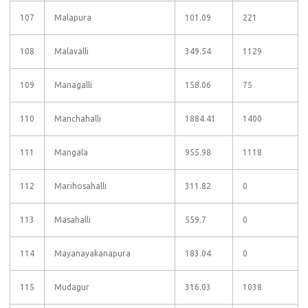
107
Malapura
101.09
221
108
Malavalli
349.54
1129
109
Managalli
158.06
75
110
Manchahalli
1884.41
1400
111
Mangala
955.98
1118
112
Marihosahalli
311.82
0
113
Masahalli
559.7
0
114
Mayanayakanapura
183.04
0
115
Mudagur
316.03
1038