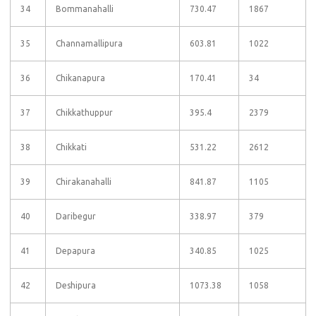
34
Bommanahalli
730.47
1867
35
Channamallipura
603.81
1022
36
Chikanapura
170.41
34
37
Chikkathuppur
395.4
2379
38
Chikkati
531.22
2612
39
Chirakanahalli
841.87
1105
40
Daribegur
338.97
379
41
Depapura
340.85
1025
42
Deshipura
1073.38
1058