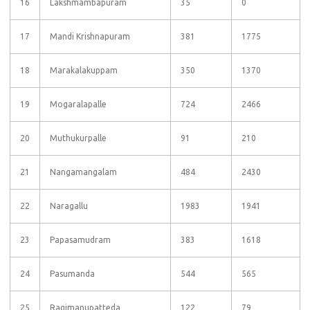
16
Lakshmambapuram
35
0
17
Mandi Krishnapuram
381
1775
18
Marakalakuppam
350
1370
19
Mogaralapalle
724
2466
20
Muthukurpalle
91
210
21
Nangamangalam
484
2430
22
Naragallu
1983
1941
23
Papasamudram
383
1618
24
Pasumanda
544
565
25
Ragimanupatteda
122
79