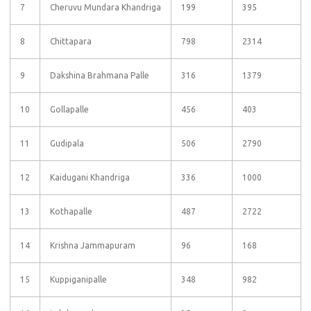
7
Cheruvu Mundara Khandriga
199
395
8
Chittapara
798
2314
9
Dakshina Brahmana Palle
316
1379
10
Gollapalle
456
403
11
Gudipala
506
2790
12
Kaidugani Khandriga
336
1000
13
Kothapalle
487
2722
14
Krishna Jammapuram
96
168
15
Kuppiganipalle
348
982