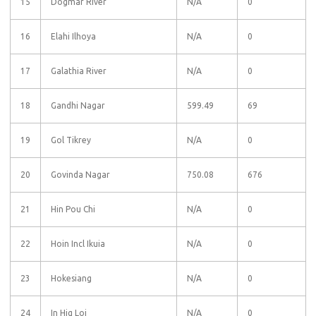
15
Dogmar River
N/A
0
16
Elahi Ilhoya
N/A
0
17
Galathia River
N/A
0
18
Gandhi Nagar
599.49
69
19
Gol Tikrey
N/A
0
20
Govinda Nagar
750.08
676
21
Hin Pou Chi
N/A
0
22
Hoin Incl Ikuia
N/A
0
23
Hokesiang
N/A
0
24
In Hig Loi
N/A
0