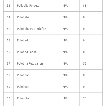
52
Pulloullo Puloulo
N/A
81
53
Pulobaha
N/A
0
54
Pulobaha Pathathifen
N/A
0
55
Pulobed
N/A
0
56
Pulobed Lababu
N/A
0
57
Pulobha Pulobahan
N/A
52
58
Pulobhabi
N/A
0
59
Pulokunji
N/A
0
60
Pulomilo
N/A
20