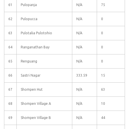
61
Pulopanja
N/A
75
62
Pulopucca
N/A
0
63
Pulotalia Pulotohio
N/A
0
64
Ranganathan Bay
N/A
0
65
Renguang
N/A
0
66
Sastri Nagar
333.59
15
67
Shompen Hut
N/A
63
68
Shompen Village A
N/A
10
69
Shompen Village B
N/A
44