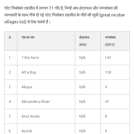
ग्रेट निकोबार तहसील में लगभग 71 गाँव हैं, जिन्हें आप क्षेत्रफल और जनसंख्या की
जानकारी के साथ नीचे दी गई ग्रेट निकोबार तहसील के गाँवों की सूची (great nicobar
villages list) से देख सकते हैं।
#
गांव का नाम
क्षेत्रफल
जनसंख्या
(HA)
(2011)
1
7 Km Farm
N/A
141
2
Afra Bay
N/A
138
3
Akupa
N/A
0
4
Alexandera River
N/A
47
5
Anul Anula
N/A
8
6
Ayouk
N/A
0