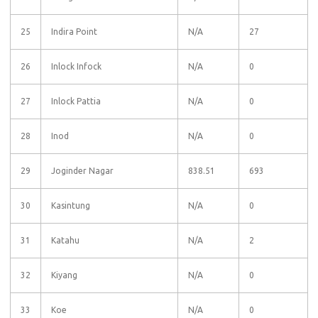
25
Indira Point
N/A
27
26
Inlock Infock
N/A
0
27
Inlock Pattia
N/A
0
28
Inod
N/A
0
29
Joginder Nagar
838.51
693
30
Kasintung
N/A
0
31
Katahu
N/A
2
32
Kiyang
N/A
0
33
Koe
N/A
0