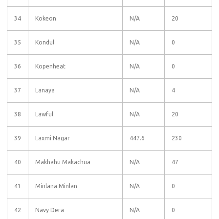
34
Kokeon
N/A
20
35
Kondul
N/A
0
36
Kopenheat
N/A
0
37
Lanaya
N/A
4
38
Lawful
N/A
20
39
Laxmi Nagar
447.6
230
40
Makhahu Makachua
N/A
47
41
Minlana Minlan
N/A
0
42
Navy Dera
N/A
0