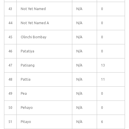
43
Not Yet Named
N/A
0
44
Not Yet Named A
N/A
0
45
Olinchi Bombay
N/A
0
46
Patatiya
N/A
0
47
Patisang
N/A
13
48
Pattia
N/A
11
49
Pea
N/A
0
50
Pehayo
N/A
0
51
Pitayo
N/A
6