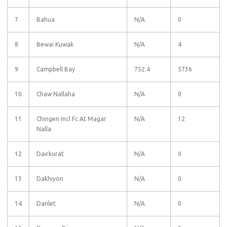
7
Bahua
N/A
0
8
Bewai Kuwak
N/A
4
9
Campbell Bay
752.4
5736
10
Chaw Nallaha
N/A
0
11
Chingen Incl Fc At Magar
N/A
12
Nalla
12
Dairkurat
N/A
0
13
Dakhiyon
N/A
0
14
Danlet
N/A
0