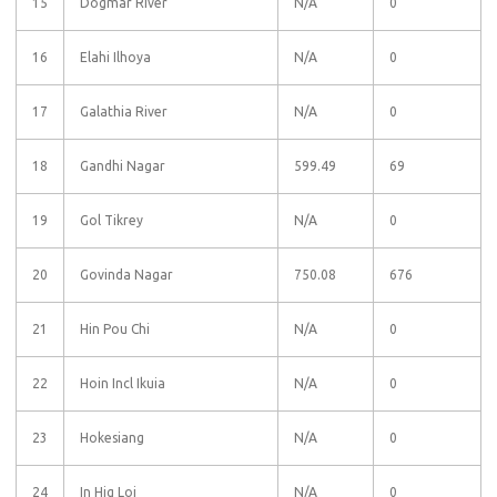
15
Dogmar River
N/A
0
16
Elahi Ilhoya
N/A
0
17
Galathia River
N/A
0
18
Gandhi Nagar
599.49
69
19
Gol Tikrey
N/A
0
20
Govinda Nagar
750.08
676
21
Hin Pou Chi
N/A
0
22
Hoin Incl Ikuia
N/A
0
23
Hokesiang
N/A
0
24
In Hig Loi
N/A
0