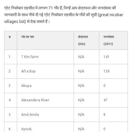
ग्रेट निकोबार तहसील में लगभग 71 गाँव हैं, जिन्हें आप क्षेत्रफल और जनसंख्या की
जानकारी के साथ नीचे दी गई ग्रेट निकोबार तहसील के गाँवों की सूची (great nicobar
villages list) से देख सकते हैं।
#
गांव का नाम
क्षेत्रफल
जनसंख्या
(HA)
(2011)
1
7 Km Farm
N/A
141
2
Afra Bay
N/A
138
3
Akupa
N/A
0
4
Alexandera River
N/A
47
5
Anul Anula
N/A
8
6
Ayouk
N/A
0