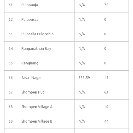
61
Pulopanja
N/A
75
62
Pulopucca
N/A
0
63
Pulotalia Pulotohio
N/A
0
64
Ranganathan Bay
N/A
0
65
Renguang
N/A
0
66
Sastri Nagar
333.59
15
67
Shompen Hut
N/A
63
68
Shompen Village A
N/A
10
69
Shompen Village B
N/A
44