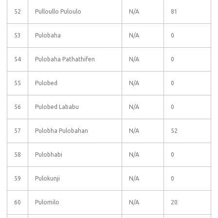
52
Pulloullo Puloulo
N/A
81
53
Pulobaha
N/A
0
54
Pulobaha Pathathifen
N/A
0
55
Pulobed
N/A
0
56
Pulobed Lababu
N/A
0
57
Pulobha Pulobahan
N/A
52
58
Pulobhabi
N/A
0
59
Pulokunji
N/A
0
60
Pulomilo
N/A
20