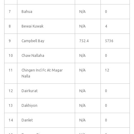
7
Bahua
N/A
0
8
Bewai Kuwak
N/A
4
9
Campbell Bay
752.4
5736
10
Chaw Nallaha
N/A
0
11
Chingen Incl Fc At Magar
N/A
12
Nalla
12
Dairkurat
N/A
0
13
Dakhiyon
N/A
0
14
Danlet
N/A
0