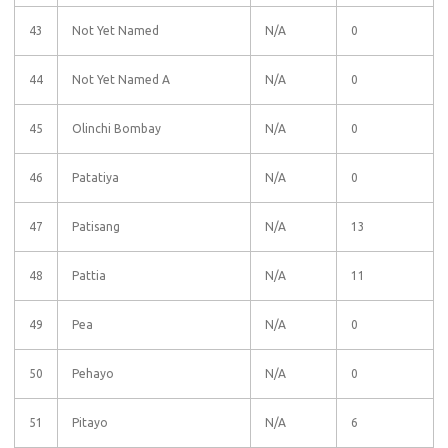
43
Not Yet Named
N/A
0
44
Not Yet Named A
N/A
0
45
Olinchi Bombay
N/A
0
46
Patatiya
N/A
0
47
Patisang
N/A
13
48
Pattia
N/A
11
49
Pea
N/A
0
50
Pehayo
N/A
0
51
Pitayo
N/A
6