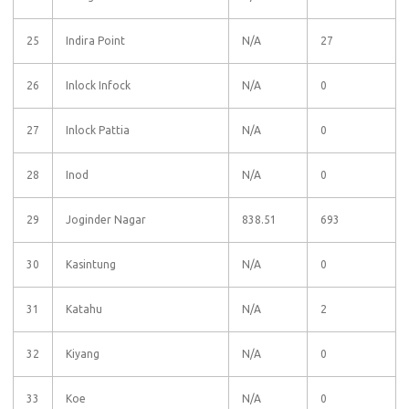
25
Indira Point
N/A
27
26
Inlock Infock
N/A
0
27
Inlock Pattia
N/A
0
28
Inod
N/A
0
29
Joginder Nagar
838.51
693
30
Kasintung
N/A
0
31
Katahu
N/A
2
32
Kiyang
N/A
0
33
Koe
N/A
0