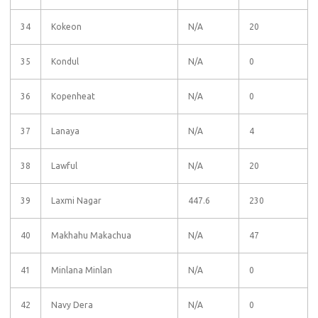
34
Kokeon
N/A
20
35
Kondul
N/A
0
36
Kopenheat
N/A
0
37
Lanaya
N/A
4
38
Lawful
N/A
20
39
Laxmi Nagar
447.6
230
40
Makhahu Makachua
N/A
47
41
Minlana Minlan
N/A
0
42
Navy Dera
N/A
0