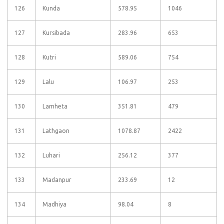
126
Kunda
578.95
1046
127
Kursibada
283.96
653
128
Kutri
589.06
754
129
Lalu
106.97
253
130
Lamheta
351.81
479
131
Lathgaon
1078.87
2422
132
Luhari
256.12
377
133
Madanpur
233.69
12
134
Madhiya
98.04
8