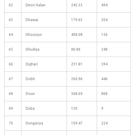
62
Deori Kalan
245.33
494
63
Dhawai
179.63
204
64
Dhourpur
408.08
156
65
Dhudiya
80.86
248
66
Dighari
231.81
594
67
Dobh
260.96
446
68
Doun
568.69
868
69
Duba
120
9
70
Dungariya
109.47
224