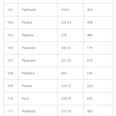
163
Pathroda
199.6
404
164
Pindrai
323.34
428
165
Pipariya
278
489
166
Piparpani
306.53
179
167
Piparsara
221.56
879
168
Pitehara
605
136
169
Poniya
120.72
224
170
Pura
328.79
650
171
Raikheda
373.39
400