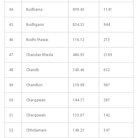
44
Budhaina
899.45
1141
45
Budhgaon
834.53
944
46
Budhi Mawai
116.12
213
47
Chandan Kheda
486.93
2169
48
Chandli
340.46
652
49
Chandlon
339.98
987
50
Chargawan
144.77
287
51
Charguwan
133.07
142
52
Chhidamani
149.23
347