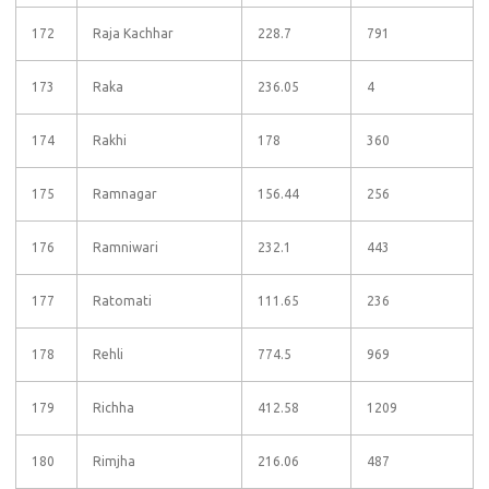
172
Raja Kachhar
228.7
791
173
Raka
236.05
4
174
Rakhi
178
360
175
Ramnagar
156.44
256
176
Ramniwari
232.1
443
177
Ratomati
111.65
236
178
Rehli
774.5
969
179
Richha
412.58
1209
180
Rimjha
216.06
487