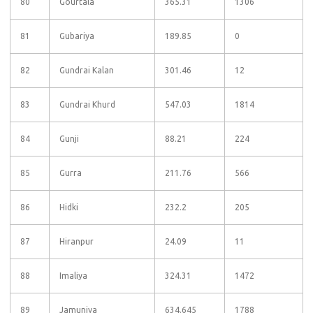
80
Gourtala
365.31
1306
81
Gubariya
189.85
0
82
Gundrai Kalan
301.46
12
83
Gundrai Khurd
547.03
1814
84
Gunji
88.21
224
85
Gurra
211.76
566
86
Hidki
232.2
205
87
Hiranpur
24.09
11
88
Imaliya
324.31
1472
89
Jamuniya
634.645
1788