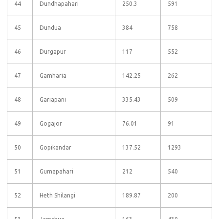
44
Dundhapahari
250.3
591
45
Dundua
384
758
46
Durgapur
117
552
47
Gamharia
142.25
262
48
Gariapani
335.43
509
49
Gogajor
76.01
91
50
Gopikandar
137.52
1293
51
Gumapahari
212
540
52
Heth Shilangi
189.87
200