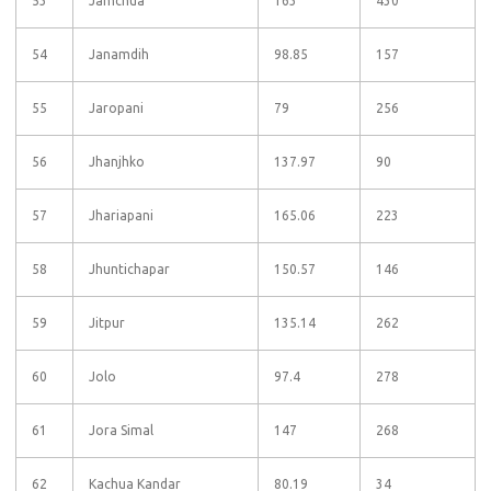
53
Jamchua
163
430
54
Janamdih
98.85
157
55
Jaropani
79
256
56
Jhanjhko
137.97
90
57
Jhariapani
165.06
223
58
Jhuntichapar
150.57
146
59
Jitpur
135.14
262
60
Jolo
97.4
278
61
Jora Simal
147
268
62
Kachua Kandar
80.19
34