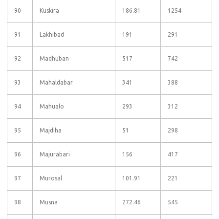
90
Kuskira
186.81
1254
91
Lakhibad
191
291
92
Madhuban
517
742
93
Mahaldabar
341
388
94
Mahualo
293
312
95
Majdiha
51
298
96
Majurabari
156
417
97
Murosal
101.91
221
98
Musna
272.46
545