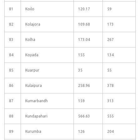
81
Koilo
120.17
59
82
Kolajora
109.68
173
83
Kolha
173.04
267
84
Koyada
155
134
85
Kuarpur
35
55
86
Kulaipura
258.96
378
87
Kumarbandh
159
313
88
Kundapahari
566.63
555
89
Kurumba
126
204