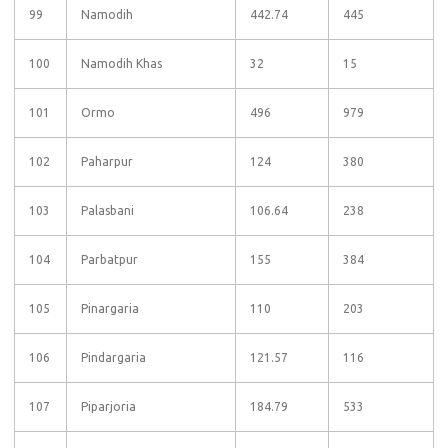
99
Namodih
442.74
445
100
Namodih Khas
32
15
101
Ormo
496
979
102
Paharpur
124
380
103
Palasbani
106.64
238
104
Parbatpur
155
384
105
Pinargaria
110
203
106
Pindargaria
121.57
116
107
Piparjoria
184.79
533