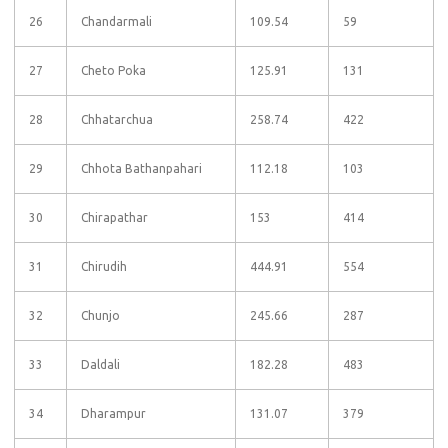
26
Chandarmali
109.54
59
27
Cheto Poka
125.91
131
28
Chhatarchua
258.74
422
29
Chhota Bathanpahari
112.18
103
30
Chirapathar
153
414
31
Chirudih
444.91
554
32
Chunjo
245.66
287
33
Daldali
182.28
483
34
Dharampur
131.07
379