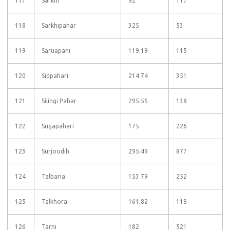
117
Sarkhi
92
117
118
Sarkhipahar
325
53
119
Saruapani
119.19
115
120
Sidpahari
214.74
351
121
Silingi Pahar
295.55
138
122
Sugapahari
175
226
123
Surjoodih
295.49
877
124
Talbaria
153.79
252
125
Talkhora
161.82
118
126
Tarni
182
521