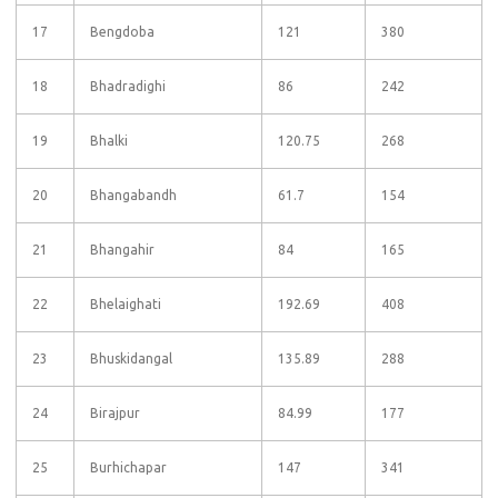
17
Bengdoba
121
380
18
Bhadradighi
86
242
19
Bhalki
120.75
268
20
Bhangabandh
61.7
154
21
Bhangahir
84
165
22
Bhelaighati
192.69
408
23
Bhuskidangal
135.89
288
24
Birajpur
84.99
177
25
Burhichapar
147
341