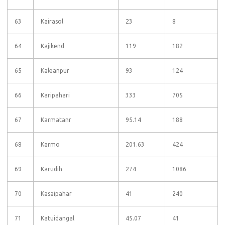
63
Kairasol
23
8
64
Kajikend
119
182
65
Kaleanpur
93
124
66
Karipahari
333
705
67
Karmatanr
95.14
188
68
Karmo
201.63
424
69
Karudih
274
1086
70
Kasaipahar
41
240
71
Katuidangal
45.07
41