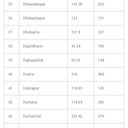
35
Dhawadangal
147.28
232
36
Dhobachapar
121
171
37
Dhobarna
151.9
257
38
Digal Kharni
41.34
190
39
Dighaparbat
60.76
144
40
Duaria
216
468
41
Dubrajpur
136.85
145
42
Dumaria
174.64
283
43
Dumartola
253.42
279