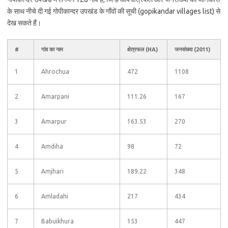
के साथ नीचे दी गई गोपीकान्दर उपखंड के गाँवों की सूची (gopikandar villages list) से
देख सकते हैं।
#
गांव का नाम
क्षेत्रफल (HA)
जनसंख्या (2011)
1
Ahrochua
472
1108
2
Amarpani
111.26
167
3
Amarpur
163.53
270
4
Amdiha
98
72
5
Amjhari
189.22
348
6
Amladahi
217
434
7
Babuikhura
153
447