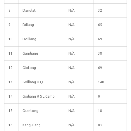
8
Danglat
N/A
32
9
Dillang
N/A
65
10
Doiliang
N/A
69
11
Gamliang
N/A
38
12
Glotong
N/A
69
13
Goiliang H Q
N/A
140
14
Goiliang R S L Camp
N/A
0
15
Grantong
N/A
18
16
Kanguliang
N/A
83