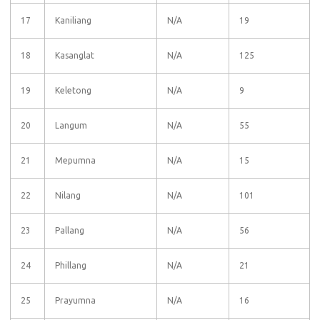
17
Kaniliang
N/A
19
18
Kasanglat
N/A
125
19
Keletong
N/A
9
20
Langum
N/A
55
21
Mepumna
N/A
15
22
Nilang
N/A
101
23
Pallang
N/A
56
24
Phillang
N/A
21
25
Prayumna
N/A
16