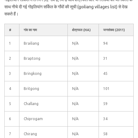
साथ नीचे दी गई गोइलियांग सर्किल के गाँवों की सूची (goiliang villages list) से देख
सकते हैं।
#
गांव का नाम
क्षेत्रफल (HA)
जनसंख्या (2011)
1
Brailiang
N/A
94
2
Braptong
N/A
31
3
Bringkong
N/A
45
4
Britgong
N/A
101
5
Challang
N/A
59
6
Chiprogam
N/A
34
7
Chirang
N/A
58