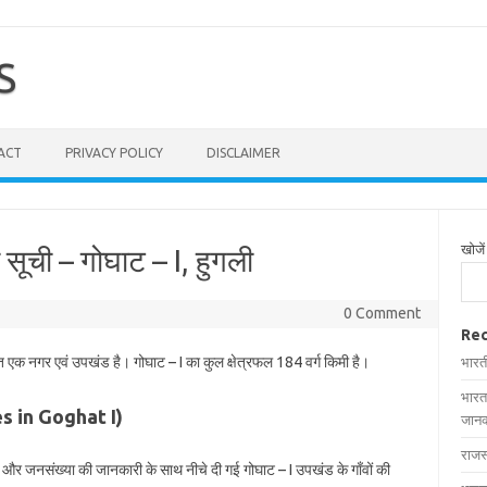
S
ACT
PRIVACY POLICY
DISCLAIMER
खोजें
 सूची – गोघाट – I, हुगली
0 Comment
Rec
थित एक नगर एवं उपखंड है। गोघाट – I का कुल क्षेत्रफल 184 वर्ग किमी है।
भारत
भारत
ages in Goghat I)
जानक
राजस
रफल और जनसंख्या की जानकारी के साथ नीचे दी गई गोघाट – I उपखंड के गाँवों की