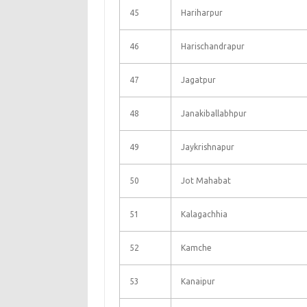
45
Hariharpur
46
Harischandrapur
47
Jagatpur
48
Janakiballabhpur
49
Jaykrishnapur
50
Jot Mahabat
51
Kalagachhia
52
Kamche
53
Kanaipur