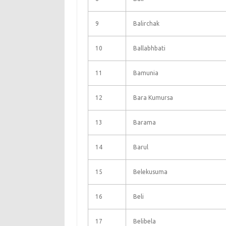
9
Balirchak
10
Ballabhbati
11
Bamunia
12
Bara Kumursa
13
Barama
14
Barul
15
Belekusuma
16
Beli
17
Belibela