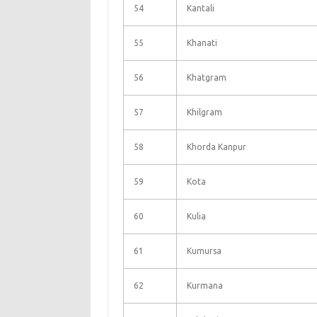
54
Kantali
55
Khanati
56
Khatgram
57
Khilgram
58
Khorda Kanpur
59
Kota
60
Kulia
61
Kumursa
62
Kurmana