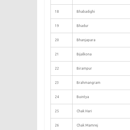
18
Bhabadighi
19
Bhadur
20
Bhanjapara
21
Bijalkona
22
Birampur
23
Brahmangram
24
Buintya
25
Chak Hari
26
Chak Mamrej