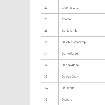
27
Chak Netara
28
Chatra
29
Dahiakanda
30
Dakshin Balarampur
31
Damodarpur
32
Darinakunda
33
Dewan Chak
34
Dhulepur
35
Dighara