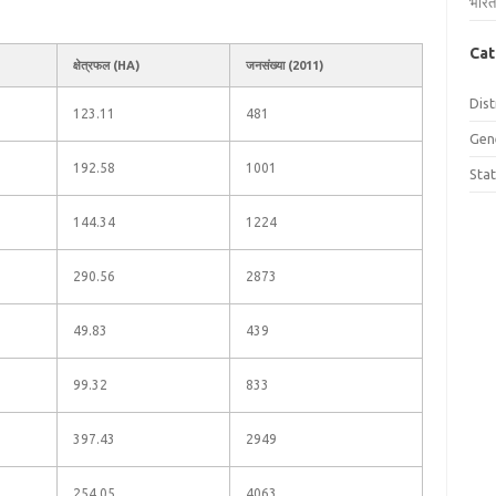
भारत
Cat
क्षेत्रफल (HA)
जनसंख्या (2011)
Dist
123.11
481
Gen
192.58
1001
Sta
144.34
1224
290.56
2873
49.83
439
99.32
833
397.43
2949
254.05
4063