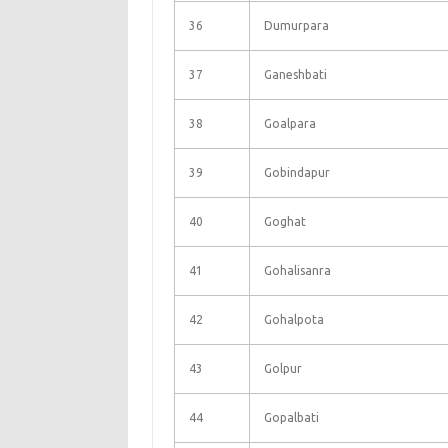
36
Dumurpara
37
Ganeshbati
38
Goalpara
39
Gobindapur
40
Goghat
41
Gohalisanra
42
Gohalpota
43
Golpur
44
Gopalbati