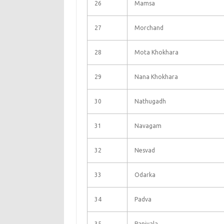
26
Mamsa
27
Morchand
28
Mota Khokhara
29
Nana Khokhara
30
Nathugadh
31
Navagam
32
Nesvad
33
Odarka
34
Padva
35
Paniyala