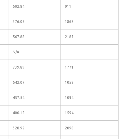
602.84
911
376.05
1868
567.88
2187
N/A
739.89
1771
642.07
1058
457.54
1094
400.12
1594
328.92
2098