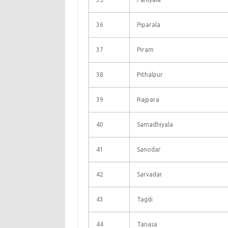
36
Piparala
37
Piram
38
Pithalpur
39
Rajpara
40
Samadhiyala
41
Sanodar
42
Sarvadar
43
Tagdi
44
Tanasa