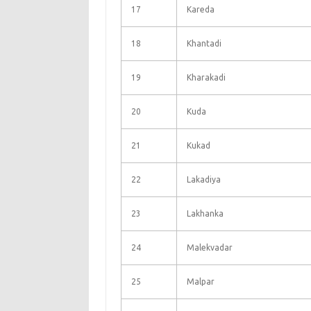
17
Kareda
18
Khantadi
19
Kharakadi
20
Kuda
21
Kukad
22
Lakadiya
23
Lakhanka
24
Malekvadar
25
Malpar