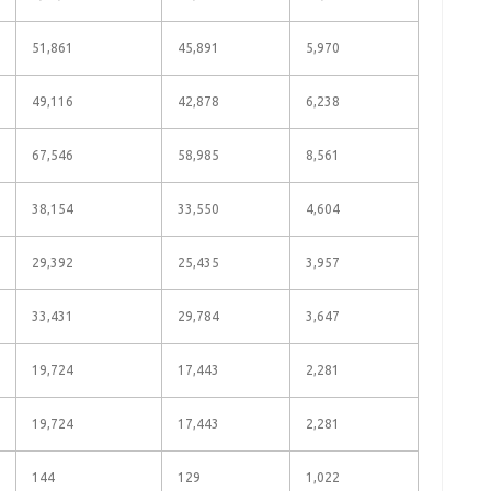
51,861
45,891
5,970
49,116
42,878
6,238
67,546
58,985
8,561
38,154
33,550
4,604
29,392
25,435
3,957
33,431
29,784
3,647
19,724
17,443
2,281
19,724
17,443
2,281
144
129
1,022