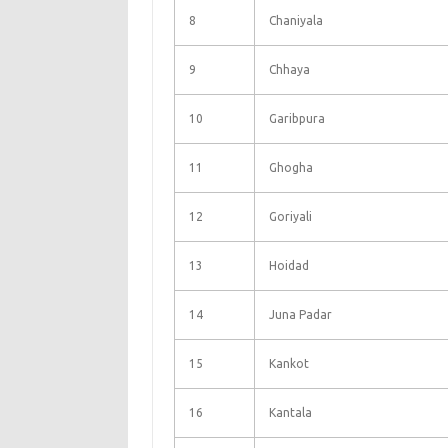
8
Chaniyala
9
Chhaya
10
Garibpura
11
Ghogha
12
Goriyali
13
Hoidad
14
Juna Padar
15
Kankot
16
Kantala