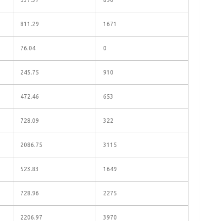
811.29
1671
76.04
0
245.75
910
472.46
653
728.09
322
2086.75
3115
523.83
1649
728.96
2275
2206.97
3970