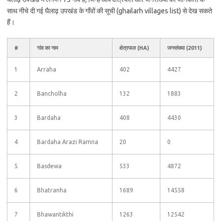
साथ नीचे दी गई घैलाढ़ उपखंड के गाँवों की सूची (ghailarh villages list) से देख सकते
हैं।
#
गांव का नाम
क्षेत्रफल (HA)
जनसंख्या (2011)
1
Arraha
402
4427
2
Bancholha
132
1883
3
Bardaha
408
4430
4
Bardaha Arazi Ramna
20
0
5
Basdewa
533
4872
6
Bhatranha
1689
14558
7
Bhawantikthi
1263
12542