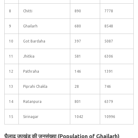
8
Chitti
890
7778
9
Ghailarh
680
8548
10
Got Bardaha
397
5087
11
Jhitkia
581
6306
12
Pathraha
146
1391
13
Piprahi Chakla
28
746
14
Ratanpura
801
6379
15
Sirinagar
1042
10996
घैलाढ़ उपखंड की जनसंख्या (Population of Ghailarh)