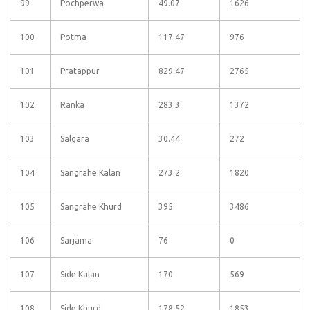
99
Pochperwa
49.07
1626
100
Potma
117.47
976
101
Pratappur
829.47
2765
102
Ranka
283.3
1372
103
Salgara
30.44
272
104
Sangrahe Kalan
273.2
1820
105
Sangrahe Khurd
395
3486
106
Sarjama
76
0
107
Side Kalan
170
569
108
Side Khurd
178.52
1853