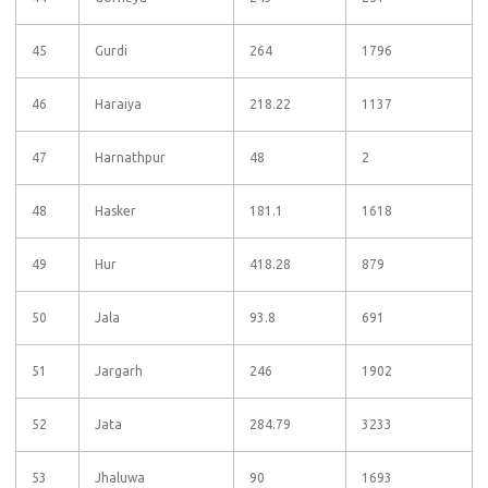
45
Gurdi
264
1796
46
Haraiya
218.22
1137
47
Harnathpur
48
2
48
Hasker
181.1
1618
49
Hur
418.28
879
50
Jala
93.8
691
51
Jargarh
246
1902
52
Jata
284.79
3233
53
Jhaluwa
90
1693