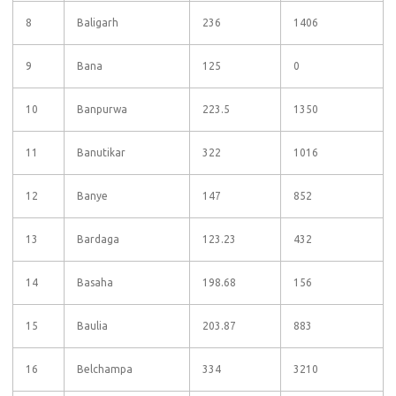
8
Baligarh
236
1406
9
Bana
125
0
10
Banpurwa
223.5
1350
11
Banutikar
322
1016
12
Banye
147
852
13
Bardaga
123.23
432
14
Basaha
198.68
156
15
Baulia
203.87
883
16
Belchampa
334
3210