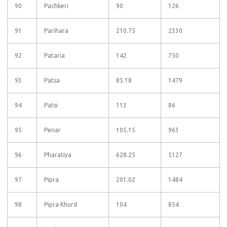
90
Pachkeri
90
126
91
Parihara
210.75
2330
92
Pataria
142
750
93
Patsa
85.18
1479
94
Patsi
113
86
95
Penar
105.15
963
96
Pharatiya
628.25
5127
97
Pipra
201.02
1484
98
Pipra Khurd
104
854