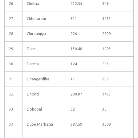
26
Chetna
212.55
809
27
Chhatarpur
311
3213
28
Chiraunjiya
226
2529
29
Darmi
130.48
1903
30
Datma
124
596
31
Dhangardiha
17
680
32
Dhonti
280.07
1467
33
Dohopal
52
35
34
Dube Marhatia
387.59
3009