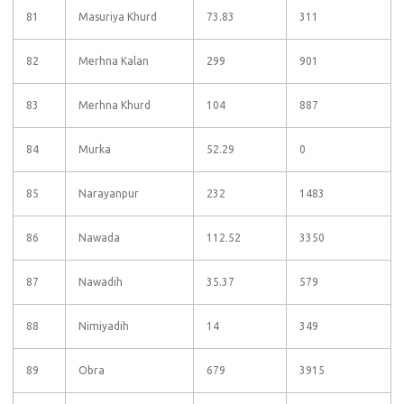
81
Masuriya Khurd
73.83
311
82
Merhna Kalan
299
901
83
Merhna Khurd
104
887
84
Murka
52.29
0
85
Narayanpur
232
1483
86
Nawada
112.52
3350
87
Nawadih
35.37
579
88
Nimiyadih
14
349
89
Obra
679
3915