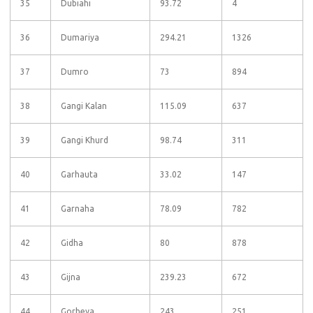
35
Dubiahi
93.72
4
36
Dumariya
294.21
1326
37
Dumro
73
894
38
Gangi Kalan
115.09
637
39
Gangi Khurd
98.74
311
40
Garhauta
33.02
147
41
Garnaha
78.09
782
42
Gidha
80
878
43
Gijna
239.23
672
44
Gorheya
243
251