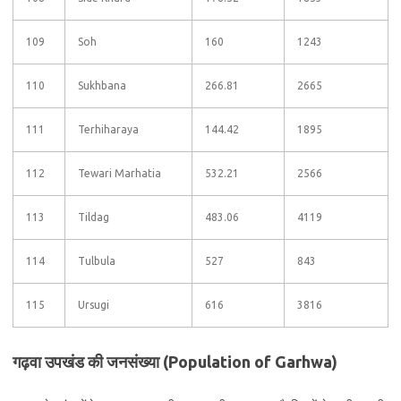
109
Soh
160
1243
110
Sukhbana
266.81
2665
111
Terhiharaya
144.42
1895
112
Tewari Marhatia
532.21
2566
113
Tildag
483.06
4119
114
Tulbula
527
843
115
Ursugi
616
3816
गढ़वा उपखंड की जनसंख्या (Population of Garhwa)