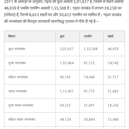
2011 के आंकड़ों के अनुसार, गढ़वा की कुल आबादी 2,01,627 है, जिसमें से शहरी आबादी
46,059 है जबकि ग्रामीण आबादी 1,55,568 है। गढ़वा उपखंड में लगभग 39,258 घर
(परिवार) हैं, जिनमें 8,635 शहरी घर और 30,623 ग्रामीण घर शामिल हैं। गढ़वा उपखंड
की जनसंख्या की विस्तृत जानकारी सारणीबद्ध प्रारूप में नीचे दी गई है –
विवरण
कुल
ग्रामीण
शहरी
कुल जनसंख्या
2,01,627
1,55,568
46,059
पुरुष जनसंख्या
1,05,464
81,122
24,342
महिला जनसंख्या
96,163
74,446
21,717
साक्षर जनसंख्या
1,13,457
81,775
31,682
पुरुष साक्षर जनसंख्या
69,333
51,091
18,242
महिला साक्षर जनसंख्या
44,124
30,684
13,440