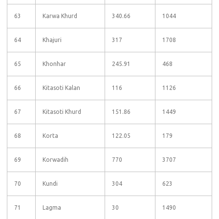
63
Karwa Khurd
340.66
1044
64
Khajuri
317
1708
65
Khonhar
245.91
468
66
Kitasoti Kalan
116
1126
67
Kitasoti Khurd
151.86
1449
68
Korta
122.05
179
69
Korwadih
770
3707
70
Kundi
304
623
71
Lagma
30
1490