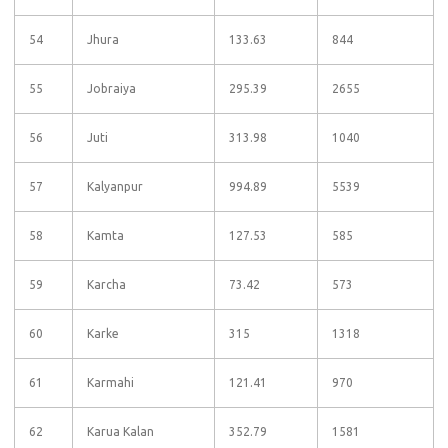
54
Jhura
133.63
844
55
Jobraiya
295.39
2655
56
Juti
313.98
1040
57
Kalyanpur
994.89
5539
58
Kamta
127.53
585
59
Karcha
73.42
573
60
Karke
315
1318
61
Karmahi
121.41
970
62
Karua Kalan
352.79
1581