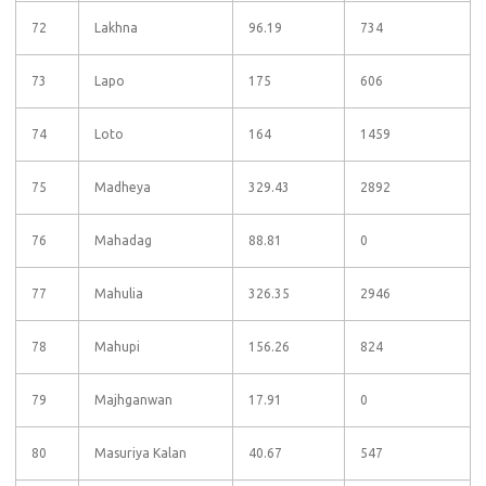
72
Lakhna
96.19
734
73
Lapo
175
606
74
Loto
164
1459
75
Madheya
329.43
2892
76
Mahadag
88.81
0
77
Mahulia
326.35
2946
78
Mahupi
156.26
824
79
Majhganwan
17.91
0
80
Masuriya Kalan
40.67
547