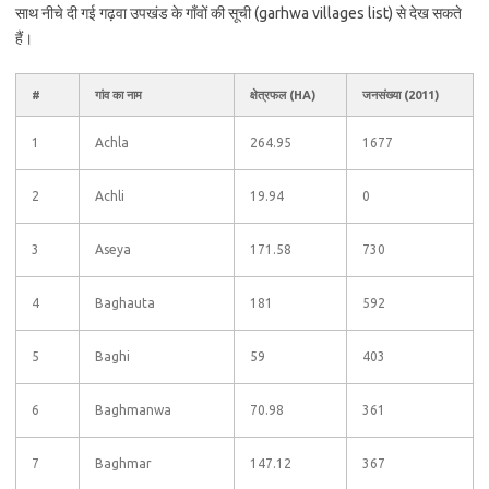
साथ नीचे दी गई गढ़वा उपखंड के गाँवों की सूची (garhwa villages list) से देख सकते
हैं।
#
गांव का नाम
क्षेत्रफल (HA)
जनसंख्या (2011)
1
Achla
264.95
1677
2
Achli
19.94
0
3
Aseya
171.58
730
4
Baghauta
181
592
5
Baghi
59
403
6
Baghmanwa
70.98
361
7
Baghmar
147.12
367