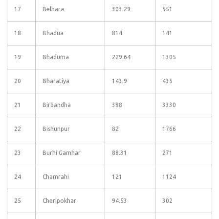
17
Belhara
303.29
551
18
Bhadua
814
141
19
Bhaduma
229.64
1305
20
Bharatiya
143.9
435
21
Birbandha
388
3330
22
Bishunpur
82
1766
23
Burhi Gamhar
88.31
271
24
Chamrahi
121
1124
25
Cheripokhar
94.53
302