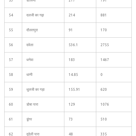
53
डालिया
217
791
54
दलजी का गढ़ा
214
881
55
दौलतपुरा
91
170
56
दवेला
536.1
2755
57
धनेवा
183
1467
58
धाणी
14.85
0
59
धुलजी का गड़ा
155.91
620
60
डोबा पारा
129
1076
61
डूंगर
73
510
62
दुदेली पारा
48
335