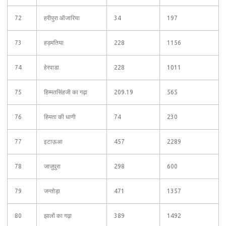
72
हरीपुरा ऑजारिया
34
197
73
हड़मतिया
228
1156
74
हेरपाडा
228
1011
75
हिम्मतसिंहजी का गढ़ा
209.19
565
76
हिमता की धाणी
74
230
77
इटाऊआ
457
2289
78
जाजुपुरा
298
600
79
जन्तोड़ा
471
1357
80
झालों का गढ़ा
389
1492