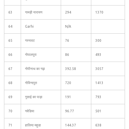
63
गामड़ी नारायण
294
1370
64
Garhi
N/A
65
गरनावट
76
300
66
गोपालपुरा
86
493
67
गोपीनाथ का गढ़ा
392.58
3057
68
गोविन्दपुरा
720
1413
69
गुसाई का पाड़ा
191
793
70
गवेडिया
96.77
501
71
हालिया महुडा
144.37
638