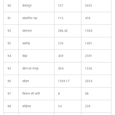
90
केशरपुरा
557
3053
91
खांकरिया गड़ा
115
476
92
खण्टवारा
286.42
1504
93
खरवेड़ा
576
1451
94
खेड़ा
459
2591
95
खेरन का पारड़ा
454
1556
96
खोड़न
1369.17
5054
97
किशना की धाणी
8
98
98
कोईवाब
34
259