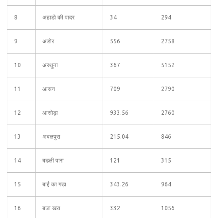
8
अहाडो की पादर
34
294
9
अडोर
556
2758
10
अरथुना
367
5152
11
आसन
709
2790
12
आसोड़ा
933.56
2760
13
अवलपुरा
215.04
846
14
बडली पारा
121
315
15
बाई का गड़ा
343.26
964
16
बजा खरा
332
1056