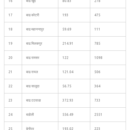
16
बाढ खुर्द
80.83
278
17
बाढ कोटरी
193
475
18
बाढ महानन्दपुर
59.69
111
19
बाढ मिलकपुर
214.91
785
20
बाढ रामसर
122
1098
21
बाढ रायल
121.04
506
22
बाढ सालूदा
56.75
364
23
बाढ टटवाडा
372.93
733
24
बडोली
556.49
2551
25
बेनीपुर
193.02
223