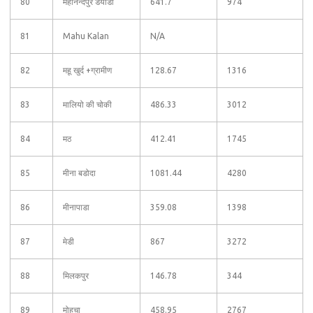
80
महानन्दपुर डयोडा
641.7
974
81
Mahu Kalan
N/A
82
महू खुर्द +ग्रामीण
128.67
1316
83
मालियो की चोकी
486.33
3012
84
मठ
412.41
1745
85
मीना बडोदा
1081.44
4280
86
मीनापाडा
359.08
1398
87
मेडी
867
3272
88
मिलकपुर
146.78
344
89
मोहचा
458.95
2767