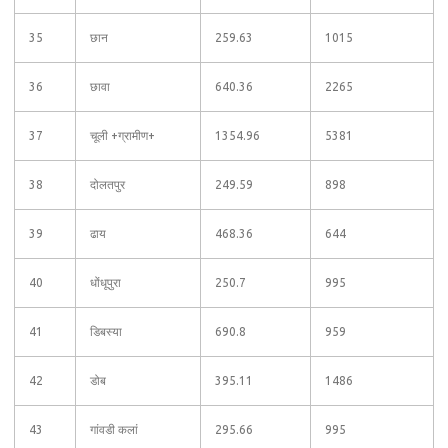
35
छान
259.63
1015
36
छावा
640.36
2265
37
चूली +ग्रामीण+
1354.96
5381
38
दोलतपुर
249.59
898
39
ढाय
468.36
644
40
धोंधूपुरा
250.7
995
41
डिबस्या
690.8
959
42
डोब
395.11
1486
43
गांवडी कलां
295.66
995