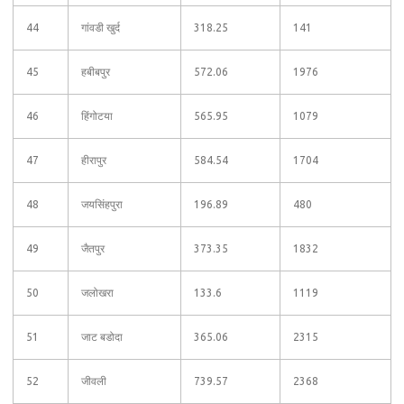
44
गांवडी खुर्द
318.25
141
45
हबीबपुर
572.06
1976
46
हिंगोटया
565.95
1079
47
हीरापुर
584.54
1704
48
जयसिंहपुरा
196.89
480
49
जैतपुर
373.35
1832
50
जलोखरा
133.6
1119
51
जाट बडोदा
365.06
2315
52
जीवली
739.57
2368