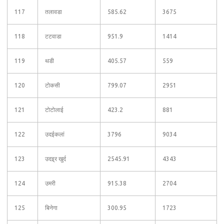
117
तलावडा
585.62
3675
118
टटवाडा
951.9
1414
119
थडी
405.57
559
120
टोकसी
799.07
2951
121
टोटोलाई
423.2
881
122
उदईकलां
3796
9034
123
उदइ्र खुर्द
2545.91
4343
124
उमरी
915.38
2704
125
बिनेगा
300.95
1723