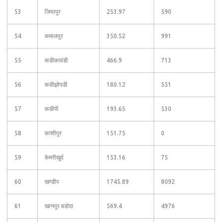
53
जियापुर
253.97
590
54
कमालपुर
350.52
991
55
कडीकावंडी
466.9
713
56
कडीझोपडी
180.12
551
57
कडीपी
193.65
530
58
काशीपुर
151.75
0
59
केमरीखुर्द
153.16
75
60
खण्डीप
1745.89
8092
61
खानपुर बडोदा
569.4
4976