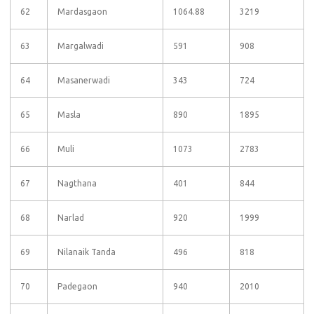
62
Mardasgaon
1064.88
3219
63
Margalwadi
591
908
64
Masanerwadi
343
724
65
Masla
890
1895
66
Muli
1073
2783
67
Nagthana
401
844
68
Narlad
920
1999
69
Nilanaik Tanda
496
818
70
Padegaon
940
2010