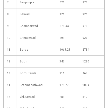
7
Banpimpla
420
879
8
Belwadi
326
926
9
Bhambarwadi
279.44
478
10
Bhendewadi
201
929
11
Borda
1069.29
2784
12
Bothi
346
1280
13
Bothi Tanda
111
468
14
Brahmanathwadi
179.77
1084
15
Chilgarwadi
281
812