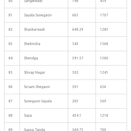
80
Sanglewadi
198
439
81
Sayala Sunegaon
663
1707
82
Shankarwadi
649.29
1283
83
Shelmoha
543
1568
84
Shendga
391.57
1380
85
Shivaji Nagar
302
1241
86
Sirsam Shegaon
301
656
87
Sunegaon Sayala
203
369
88
Supa
434.1
1218
89
Suppa Tanda
369.73
700