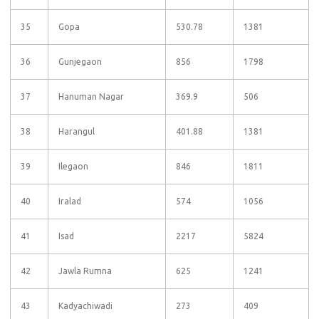
35
Gopa
530.78
1381
36
Gunjegaon
856
1798
37
Hanuman Nagar
369.9
506
38
Harangul
401.88
1381
39
Ilegaon
846
1811
40
Iralad
574
1056
41
Isad
2217
5824
42
Jawla Rumna
625
1241
43
Kadyachiwadi
273
409