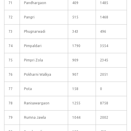
71
Pandhargaon
409
1485
72
Pangri
515
1468
73
Phugnarwadi
343
496
74
Pimpaldari
1790
3554
75
Pimpri Zola
909
2345
76
Pokharni Walkya
907
2051
77
Pota
158
0
78
Ranisawargaon
1255
8758
79
Rumna Jawla
1044
2002