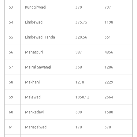
53
Kundgirwadi
370
797
54
Limbewadi
375.75
1198
55
Limbewadi Tanda
320.56
551
56
Mahatpuri
987
4856
57
Mairal Sawangi
368
1286
58
Makhani
1238
2229
59
Malewadi
1050.12
2664
60
Mankadevi
690
1580
61
Maragalwadi
178
578