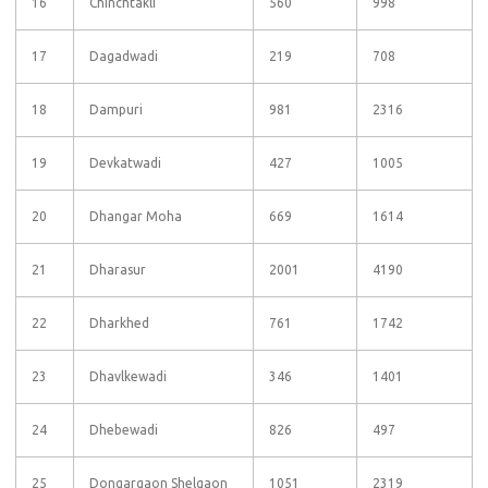
16
Chinchtakli
560
998
17
Dagadwadi
219
708
18
Dampuri
981
2316
19
Devkatwadi
427
1005
20
Dhangar Moha
669
1614
21
Dharasur
2001
4190
22
Dharkhed
761
1742
23
Dhavlkewadi
346
1401
24
Dhebewadi
826
497
25
Dongargaon Shelgaon
1051
2319