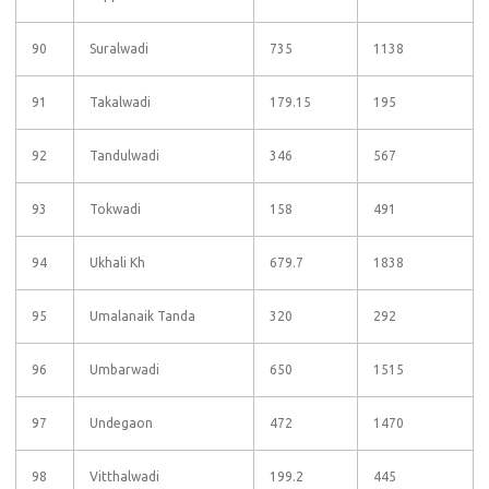
90
Suralwadi
735
1138
91
Takalwadi
179.15
195
92
Tandulwadi
346
567
93
Tokwadi
158
491
94
Ukhali Kh
679.7
1838
95
Umalanaik Tanda
320
292
96
Umbarwadi
650
1515
97
Undegaon
472
1470
98
Vitthalwadi
199.2
445