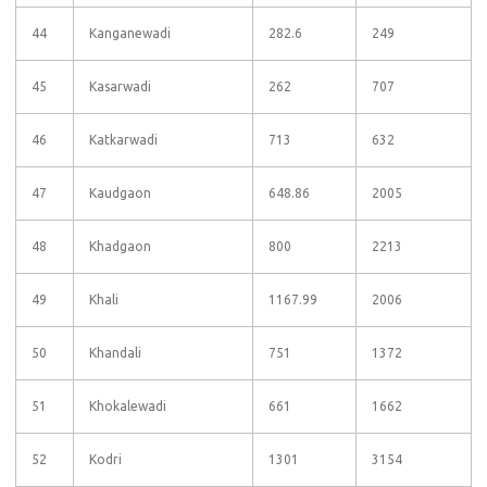
44
Kanganewadi
282.6
249
45
Kasarwadi
262
707
46
Katkarwadi
713
632
47
Kaudgaon
648.86
2005
48
Khadgaon
800
2213
49
Khali
1167.99
2006
50
Khandali
751
1372
51
Khokalewadi
661
1662
52
Kodri
1301
3154