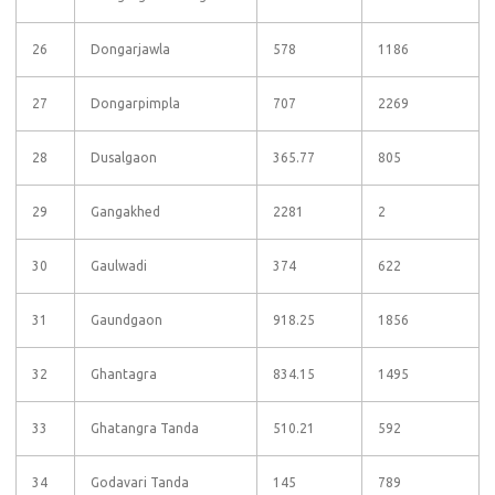
26
Dongarjawla
578
1186
27
Dongarpimpla
707
2269
28
Dusalgaon
365.77
805
29
Gangakhed
2281
2
30
Gaulwadi
374
622
31
Gaundgaon
918.25
1856
32
Ghantagra
834.15
1495
33
Ghatangra Tanda
510.21
592
34
Godavari Tanda
145
789