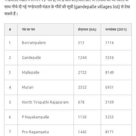
साथ नीचे दी गई गण्डेपल्ली मंडल के गाँवों की सूची (gandepalle villages list) से देख
सकते हैं।
#
गांव का नाम
क्षेत्रफल (HA)
जनसंख्या (2011)
1
Borrampalem
313
1116
2
Gandepalle
1244
5536
3
Mallepalle
2722
8149
4
Murari
2352
6951
5
North Tirupathi Rajapuram
678
3109
6
P Nayakampalle
1150
3253
7
Pro Ragampeta
1445
8171