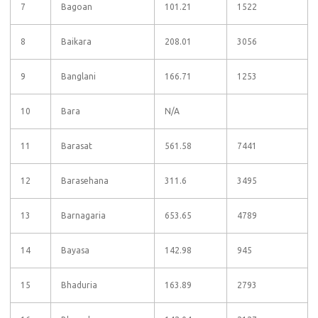
7
Bagoan
101.21
1522
8
Baikara
208.01
3056
9
Banglani
166.71
1253
10
Bara
N/A
11
Barasat
561.58
7441
12
Barasehana
311.6
3495
13
Barnagaria
653.65
4789
14
Bayasa
142.98
945
15
Bhaduria
163.89
2793