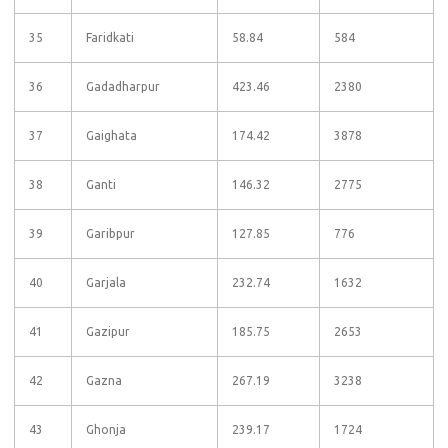
35
Faridkati
58.84
584
36
Gadadharpur
423.46
2380
37
Gaighata
174.42
3878
38
Ganti
146.32
2775
39
Garibpur
127.85
776
40
Garjala
232.74
1632
41
Gazipur
185.75
2653
42
Gazna
267.19
3238
43
Ghonja
239.17
1724