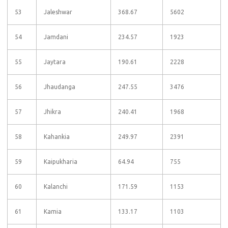
53
Jaleshwar
368.67
5602
54
Jamdani
234.57
1923
55
Jaytara
190.61
2228
56
Jhaudanga
247.55
3476
57
Jhikra
240.41
1968
58
Kahankia
249.97
2391
59
Kaipukharia
64.94
755
60
Kalanchi
171.59
1153
61
Kamia
133.17
1103