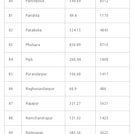
80
Panchpota
349.69
8312
81
Panshila
49.4
1170
82
Patabuka
324.15
4845
83
Phulsara
836.89
8716
84
Pipli
268.44
1808
85
Purandarpur
106.68
1417
86
Raghunandanpur
66.9
486
87
Rajapur
351.27
3621
88
Ramchandrapur
121.02
1425
89
Ramnagar
583.56
4521