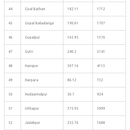
44
Goal Bathan
182.11
1712
45
Gopal Baliadanga
190.61
1707
46
Gopalpur
165.95
1376
47
Gutri
240.2
2141
48
Hanspur
307.16
4113
49
Harpara
86.12
732
50
Hudasimulpur
56.7
924
51
Ichhapur
375.95
5999
52
Jadabpur
255.76
1688