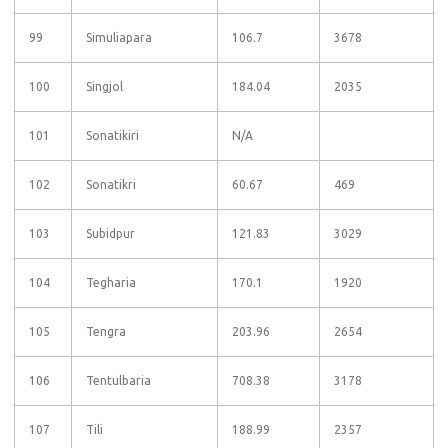
99
Simuliapara
106.7
3678
100
Singjol
184.04
2035
101
Sonatikiri
N/A
102
Sonatikri
60.67
469
103
Subidpur
121.83
3029
104
Tegharia
170.1
1920
105
Tengra
203.96
2654
106
Tentulbaria
708.38
3178
107
Tili
188.99
2357