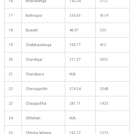
16
Bharadanga
142.04
2127
17
Bishnupur
330.63
4119
18
Byasati
46.07
325
19
Chakjhaudanga
100.77
412
20
Chandigar
317.27
3051
21
Chandpara
N/A
22
Charuigachhi
274.24
2548
23
Chaugachha
281.71
1923
24
Chhekati
N/A
25
Chhota Sehana
162.72
1275