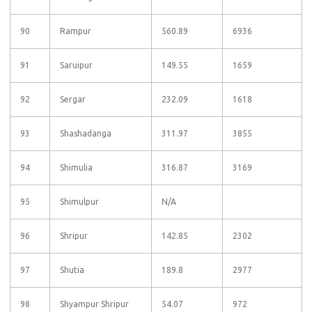
90
Rampur
560.89
6936
91
Saruipur
149.55
1659
92
Sergar
232.09
1618
93
Shashadanga
311.97
3855
94
Shimulia
316.87
3169
95
Shimulpur
N/A
96
Shripur
142.85
2302
97
Shutia
189.8
2977
98
Shyampur Shripur
54.07
972