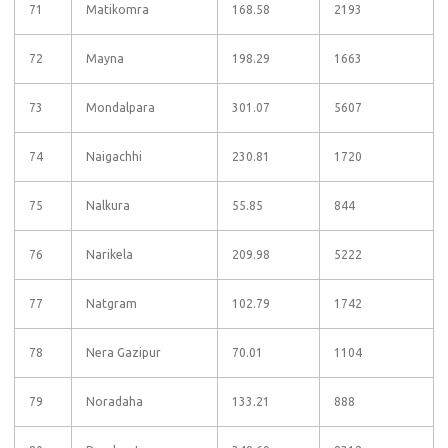
71
Matikomra
168.58
2193
72
Mayna
198.29
1663
73
Mondalpara
301.07
5607
74
Naigachhi
230.81
1720
75
Nalkura
55.85
844
76
Narikela
209.98
5222
77
Natgram
102.79
1742
78
Nera Gazipur
70.01
1104
79
Noradaha
133.21
888