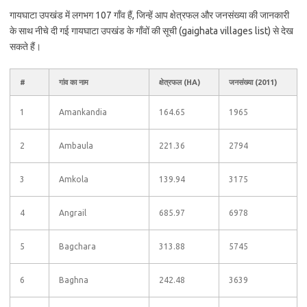
गायघाटा उपखंड में लगभग 107 गाँव हैं, जिन्हें आप क्षेत्रफल और जनसंख्या की जानकारी
के साथ नीचे दी गई गायघाटा उपखंड के गाँवों की सूची (gaighata villages list) से देख
सकते हैं।
#
गांव का नाम
क्षेत्रफल (HA)
जनसंख्या (2011)
1
Amankandia
164.65
1965
2
Ambaula
221.36
2794
3
Amkola
139.94
3175
4
Angrail
685.97
6978
5
Bagchara
313.88
5745
6
Baghna
242.48
3639