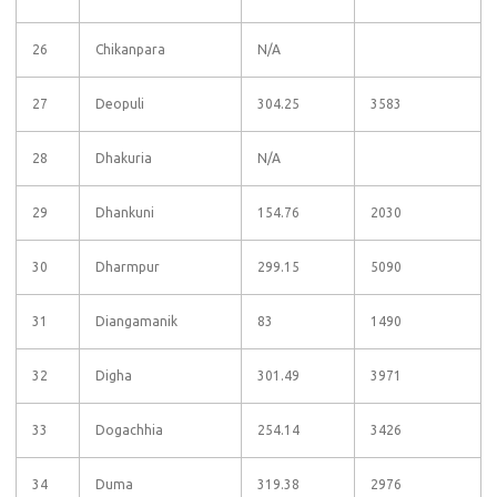
26
Chikanpara
N/A
27
Deopuli
304.25
3583
28
Dhakuria
N/A
29
Dhankuni
154.76
2030
30
Dharmpur
299.15
5090
31
Diangamanik
83
1490
32
Digha
301.49
3971
33
Dogachhia
254.14
3426
34
Duma
319.38
2976