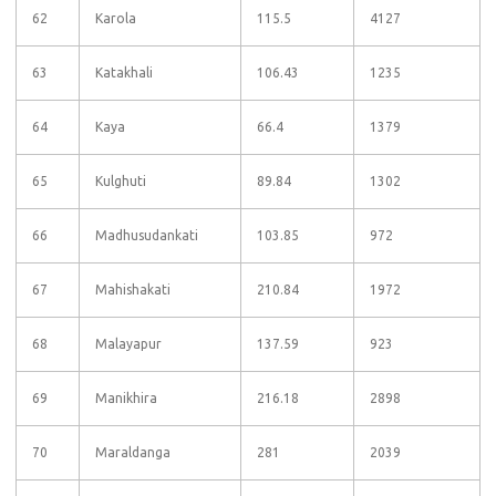
62
Karola
115.5
4127
63
Katakhali
106.43
1235
64
Kaya
66.4
1379
65
Kulghuti
89.84
1302
66
Madhusudankati
103.85
972
67
Mahishakati
210.84
1972
68
Malayapur
137.59
923
69
Manikhira
216.18
2898
70
Maraldanga
281
2039