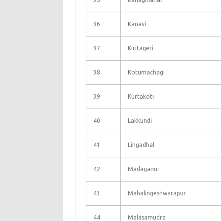
36
Kanavi
37
Kiritageri
38
Kotumachagi
39
Kurtakoti
40
Lakkundi
41
Lingadhal
42
Madaganur
43
Mahalingeshwarapur
44
Malasamudra