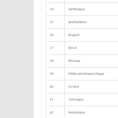
54
Sambhapur
55
Seethalahari
56
Shagoti
57
Shirol
58
Shirunja
59
Siddarameshwara Nagar
60
Soratur
61
Timmapur
62
Venkatapur