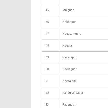
45
Mulgund
46
Nabhapur
47
Nagasamudra
48
Nagavi
49
Narasapur
50
Neelagund
51
Neeralagi
52
Pandurangapur
53
Papanashi