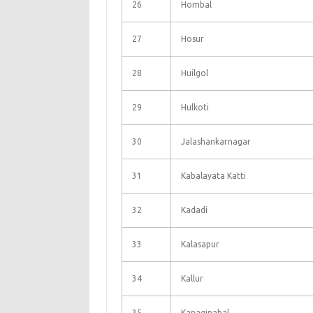
26
Hombal
27
Hosur
28
Huilgol
29
Hulkoti
30
Jalashankarnagar
31
Kabalayata Katti
32
Kadadi
33
Kalasapur
34
Kallur
35
Kanaginahal