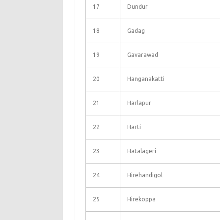
17
Dundur
18
Gadag
19
Gavarawad
20
Hanganakatti
21
Harlapur
22
Harti
23
Hatalageri
24
Hirehandigol
25
Hirekoppa