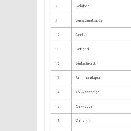
8
Belahod
9
Benakanakoppa
10
Bentur
11
Betigeri
12
Binkadakatti
13
Brahmandapur
14
Chikkahandigol
15
Chikkoppa
16
Chinchalli