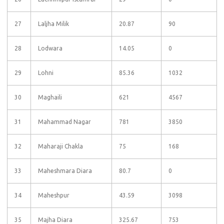
27
Laljha Milik
20.87
90
28
Lodwara
14.05
0
29
Lohni
85.36
1032
30
Maghaili
621
4567
31
Mahammad Nagar
781
3850
32
Maharaji Chakla
75
168
33
Maheshmara Diara
80.7
0
34
Maheshpur
43.59
3098
35
Majha Diara
325.67
753