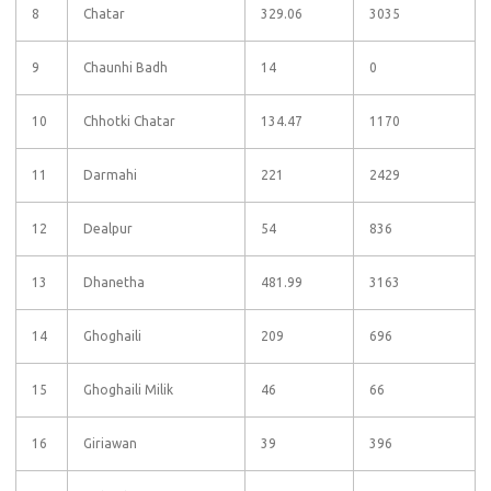
8
Chatar
329.06
3035
9
Chaunhi Badh
14
0
10
Chhotki Chatar
134.47
1170
11
Darmahi
221
2429
12
Dealpur
54
836
13
Dhanetha
481.99
3163
14
Ghoghaili
209
696
15
Ghoghaili Milik
46
66
16
Giriawan
39
396