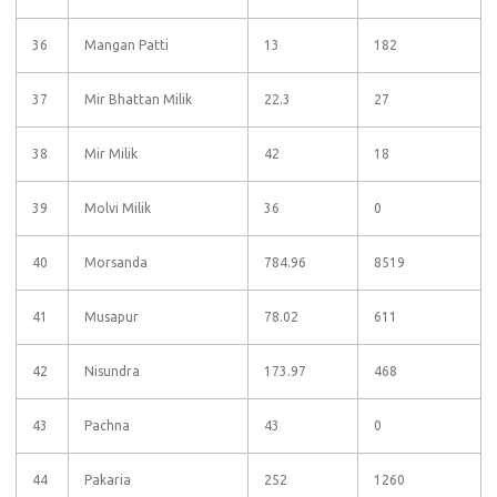
36
Mangan Patti
13
182
37
Mir Bhattan Milik
22.3
27
38
Mir Milik
42
18
39
Molvi Milik
36
0
40
Morsanda
784.96
8519
41
Musapur
78.02
611
42
Nisundra
173.97
468
43
Pachna
43
0
44
Pakaria
252
1260