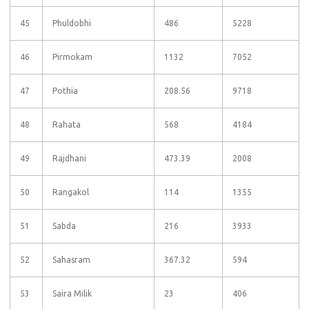
45
Phuldobhi
486
5228
46
Pirmokam
1132
7052
47
Pothia
208.56
9718
48
Rahata
568
4184
49
Rajdhani
473.39
2008
50
Rangakol
114
1355
51
Sabda
216
3933
52
Sahasram
367.32
594
53
Saira Milik
23
406