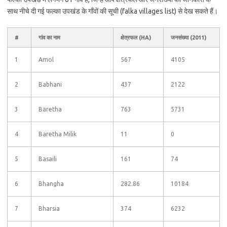
साथ नीचे दी गई फल्का उपखंड के गाँवों की सूची (falka villages list) से देख सकते हैं।
#
गांव का नाम
क्षेत्रफल (HA)
जनसंख्या (2011)
1
Amol
567
4105
2
Babhani
437
2122
3
Baretha
763
5731
4
Baretha Milik
11
0
5
Basaili
161
74
6
Bhangha
282.86
10184
7
Bharsia
374
6232