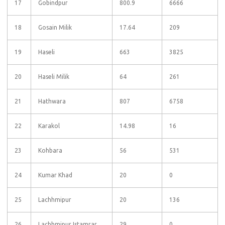
17
Gobindpur
800.9
6666
18
Gosain Milik
17.64
209
19
Haseli
663
3825
20
Haseli Milik
64
261
21
Hathwara
807
6758
22
Karakol
14.98
16
23
Kohbara
56
531
24
Kumar Khad
20
0
25
Lachhmipur
20
136
26
Lachhmipur Istamrar
29
0