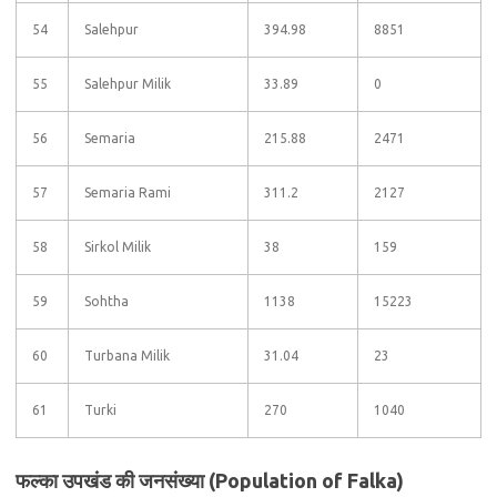
54
Salehpur
394.98
8851
55
Salehpur Milik
33.89
0
56
Semaria
215.88
2471
57
Semaria Rami
311.2
2127
58
Sirkol Milik
38
159
59
Sohtha
1138
15223
60
Turbana Milik
31.04
23
61
Turki
270
1040
फल्का उपखंड की जनसंख्या (Population of Falka)