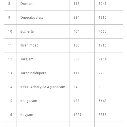
8
Domam
117
1245
9
Duppalavalasa
284
1310
10
Etcherla
404
4660
11
Ibrahimbad
166
1715
12
Jarajam
550
2164
13
Jarapinaidupeta
137
778
14
Kaluri Acharyula Agraharam
54
0
15
Kongaram
458
3648
16
Koyyam
1229
5538