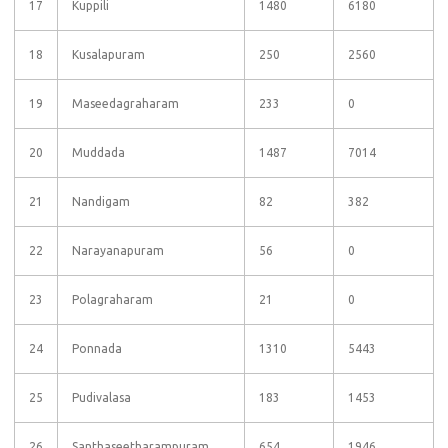
17
Kuppili
1480
6180
18
Kusalapuram
250
2560
19
Maseedagraharam
233
0
20
Muddada
1487
7014
21
Nandigam
82
382
22
Narayanapuram
56
0
23
Polagraharam
21
0
24
Ponnada
1310
5443
25
Pudivalasa
183
1453
26
Santhaseetharampuram
654
1946