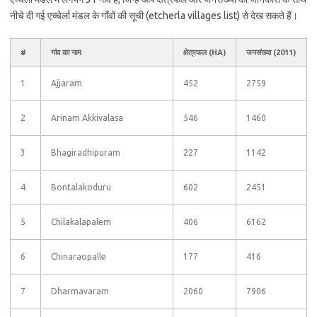
नीचे दी गई एच्चेर्ला मंडल के गाँवों की सूची (etcherla villages list) से देख सकते हैं।
#
गांव का नाम
क्षेत्रफल (HA)
जनसंख्या (2011)
1
Ajjaram
452
2759
2
Arinam Akkivalasa
546
1460
3
Bhagiradhipuram
227
1142
4
Bontalakoduru
602
2451
5
Chilakalapalem
406
6162
6
Chinaraopalle
177
416
7
Dharmavaram
2060
7906