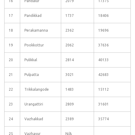
16
Pandalur
2079
17375
17
Pandikkad
1737
18406
18
Perakamanna
2362
19696
19
Pookkottur
2062
37636
20
Pulikkal
2814
40133
21
Pulpatta
3021
42683
22
Trikkalangode
1483
15112
23
Urangattiri
2809
31601
24
Vazhakkad
2389
35774
25
Vazhayur
N/A