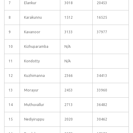
7
Elankur
3018
20453
8
Karakunnu
1512
16525
9
Kavanoor
3133
37977
10
Kizhuparamba
N/A
11
Kondotty
N/A
12
Kuzhimanna
2366
34413
13
Morayur
2453
33960
14
Muthuvallur
2713
36482
15
Nediyiruppu
2020
30462