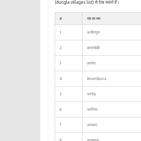
(dungla villages list) से देख सकते हैं।
#
गांव का नाम
1
अजीतपुरा
2
आलाखेड़ी
3
आलोद
4
Anandpura
5
अरनेड़
6
अरनिया
7
अरथला
8
आजमपुरा