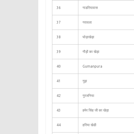
36
गाडरियावास
37
गरावला
38
घोड़ाखेड़ा
39
गौड़ों का खेड़ा
40
Gumanpura
41
गुढ़ा
42
गुरजनिया
43
हमेर सिंह जी का खेड़ा
44
हरिया खेडी