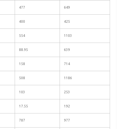
477
649
400
425
554
1103
88.95
639
158
714
508
1186
103
253
17.55
192
787
977