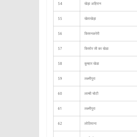
54
खेड़ा अहिरान
55
खेताखेड़ा
56
किशनकरेरी
57
किशोर जी का खेडा
58
कुम्हार खेडा
59
लक्ष्मीपुरा
60
लाम्बी चोटी
61
लक्ष्मीपुरा
62
लोठियाना