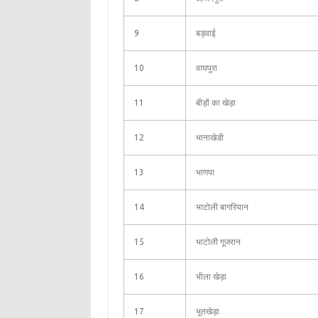
9
बड़वाई
10
वाघपुरा
11
बीड़ों का खेड़ा
12
भानाखेडी
13
भाणपा
14
भाटोली बागरियान
15
भाटोली गूजरान
16
भीला खेड़ा
17
भूतखेड़ा