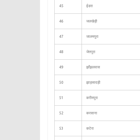
45
ईडरा
46
जलखेड़ी
47
जालमपुरा
48
जेतपुरा
49
झाँझलवास
50
झाड़सादड़ी
51
करीमपुरा
52
करसाना
53
कटेरा