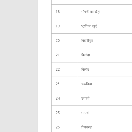
18
भोपजी का खेड़ा
19
भुरकिया खुर्द
20
बिहारीपुरा
21
बिलोदा
22
बिलोट
23
चकतिया
24
छाजवी
25
छापरी
26
चिकारड़ा