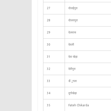
27
दोलईपुरा
28
दोलतपुरा
29
देलवास
30
देवली
31
देवा खेड़ा
32
देवीपुरा
33
डँूगला
34
दुर्गाखेड़ा
35
Fateh Chikarda