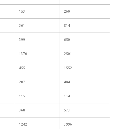
153
260
361
814
399
650
1370
2501
455
1552
207
484
115
134
368
573
1242
3996