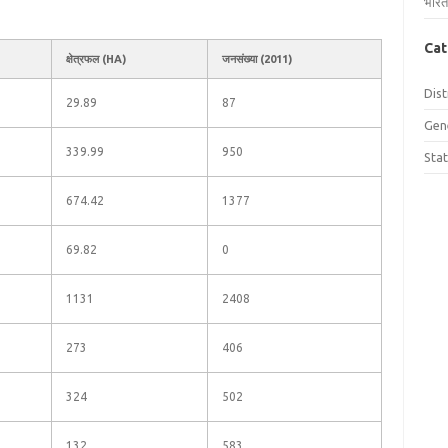
भारत
Cat
क्षेत्रफल (HA)
जनसंख्या (2011)
Dist
29.89
87
Gen
339.99
950
Sta
674.42
1377
69.82
0
1131
2408
273
406
324
502
132
583