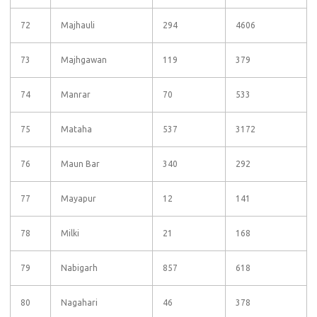
72
Majhauli
294
4606
73
Majhgawan
119
379
74
Manrar
70
533
75
Mataha
537
3172
76
Maun Bar
340
292
77
Mayapur
12
141
78
Milki
21
168
79
Nabigarh
857
618
80
Nagahari
46
378