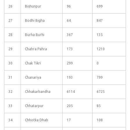
26
Bishunpur
96
699
27
Bodhi Bigha
64
847
28
Burha Burhi
367
135
29
Chahra Pahra
173
1210
30
Chak Tikri
299
0
31
Chanariya
193
799
32
Chhakarbandha
6114
6725
33
Chhatarpur
205
85
34
Chhotka Dhab
17
108