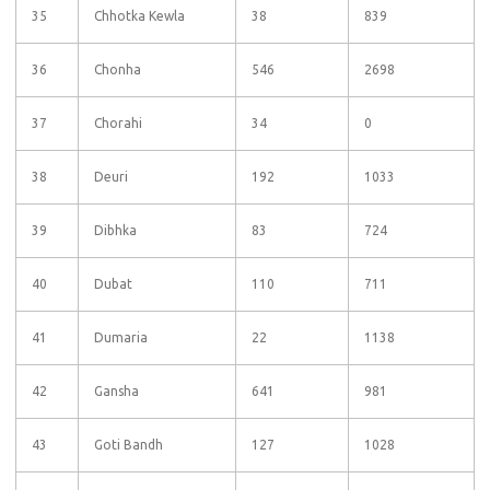
35
Chhotka Kewla
38
839
36
Chonha
546
2698
37
Chorahi
34
0
38
Deuri
192
1033
39
Dibhka
83
724
40
Dubat
110
711
41
Dumaria
22
1138
42
Gansha
641
981
43
Goti Bandh
127
1028