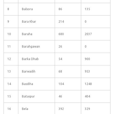
8
Balsora
86
135
9
Bara Khar
214
0
10
Baraha
680
2037
11
Barahgawan
26
0
12
Barka Dhab
54
900
13
Barwadih
68
953
14
Basdiha
104
1248
15
Bataspur
46
404
16
Bela
392
329