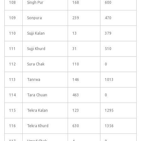
108
Singh Pur
168
600
109
Sonpura
239
470
110
Sujji Kalan
13
379
111
Sujji Khurd
31
510
112
Sura Chak
110
0
113
Tanrwa
146
1013
114
Tara Chuan
463
0
115
Tekra Kalan
123
1295
116
Tekra Khurd
630
1356