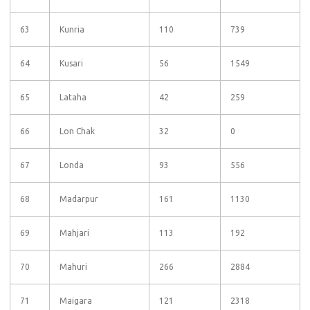
63
Kunria
110
739
64
Kusari
56
1549
65
Lataha
42
259
66
Lon Chak
32
0
67
Londa
93
556
68
Madarpur
161
1130
69
Mahjari
113
192
70
Mahuri
266
2884
71
Maigara
121
2318