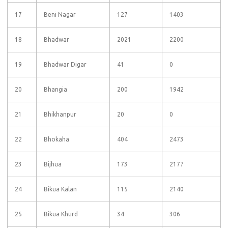
17
Beni Nagar
127
1403
18
Bhadwar
2021
2200
19
Bhadwar Digar
41
0
20
Bhangia
200
1942
21
Bhikhanpur
20
0
22
Bhokaha
404
2473
23
Bijhua
173
2177
24
Bikua Kalan
115
2140
25
Bikua Khurd
34
306