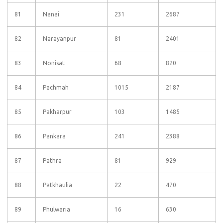
81
Nanai
231
2687
82
Narayanpur
81
2401
83
Nonisat
68
820
84
Pachmah
1015
2187
85
Pakharpur
103
1485
86
Pankara
241
2388
87
Pathra
81
929
88
Patkhaulia
22
470
89
Phulwaria
16
630