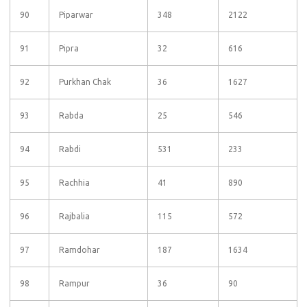
90
Piparwar
348
2122
91
Pipra
32
616
92
Purkhan Chak
36
1627
93
Rabda
25
546
94
Rabdi
531
233
95
Rachhia
41
890
96
Rajbalia
115
572
97
Ramdohar
187
1634
98
Rampur
36
90