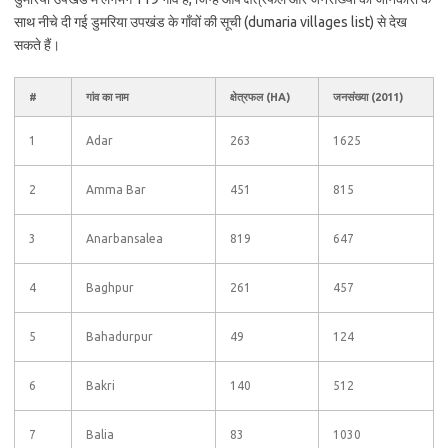
साथ नीचे दी गई डुमरिया उपखंड के गाँवों की सूची (dumaria villages list) से देख
सकते हैं।
#
गांव का नाम
क्षेत्रफल (HA)
जनसंख्या (2011)
1
Adar
263
1625
2
Amma Bar
451
815
3
Anarbansalea
819
647
4
Baghpur
261
457
5
Bahadurpur
49
124
6
Bakri
140
512
7
Balia
83
1030