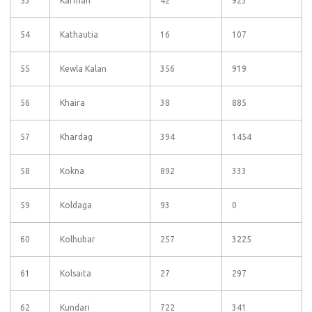
53
Karman
42
923
54
Kathautia
16
107
55
Kewla Kalan
356
919
56
Khaira
38
885
57
Khardag
394
1454
58
Kokna
892
333
59
Koldaga
93
0
60
Kolhubar
257
3225
61
Kolsaita
27
297
62
Kundari
722
341