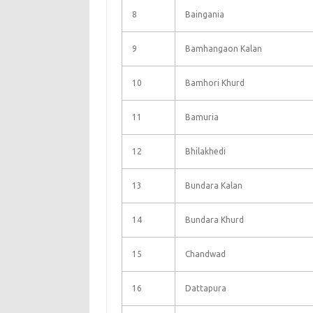
8
Baingania
9
Bamhangaon Kalan
10
Bamhori Khurd
11
Bamuria
12
Bhilakhedi
13
Bundara Kalan
14
Bundara Khurd
15
Chandwad
16
Dattapura