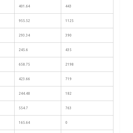
401.64
443
955.52
1125
293.34
390
245.6
435
658.75
2198
423.66
719
244.48
182
554.7
763
165.64
0