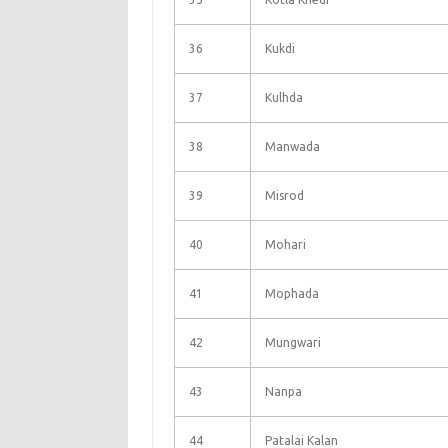
36
Kukdi
37
Kulhda
38
Manwada
39
Misrod
40
Mohari
41
Mophada
42
Mungwari
43
Nanpa
44
Patalai Kalan