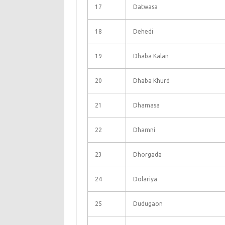
17
Datwasa
18
Dehedi
19
Dhaba Kalan
20
Dhaba Khurd
21
Dhamasa
22
Dhamni
23
Dhorgada
24
Dolariya
25
Dudugaon