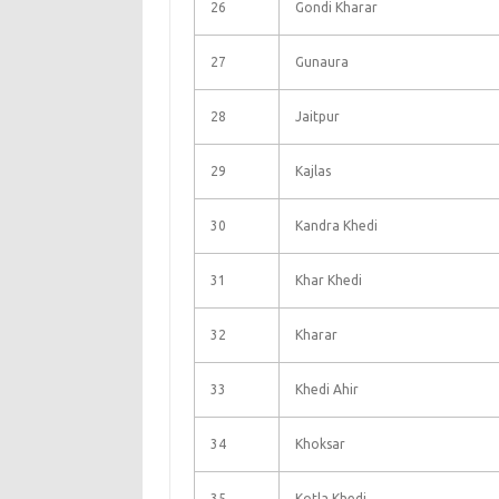
26
Gondi Kharar
27
Gunaura
28
Jaitpur
29
Kajlas
30
Kandra Khedi
31
Khar Khedi
32
Kharar
33
Khedi Ahir
34
Khoksar
35
Kotla Khedi