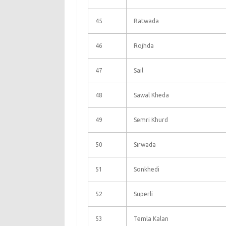
45
Ratwada
46
Rojhda
47
Sail
48
Sawal Kheda
49
Semri Khurd
50
Sirwada
51
Sonkhedi
52
Superli
53
Temla Kalan