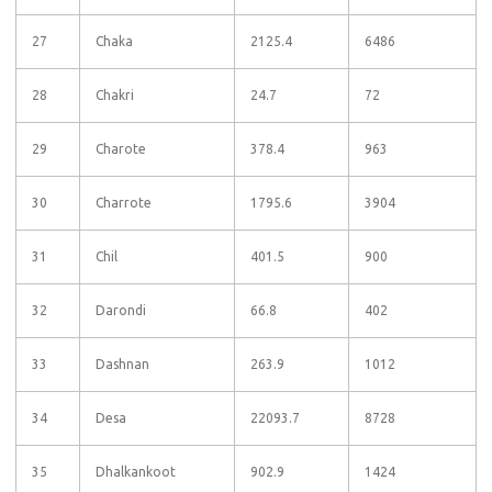
27
Chaka
2125.4
6486
28
Chakri
24.7
72
29
Charote
378.4
963
30
Charrote
1795.6
3904
31
Chil
401.5
900
32
Darondi
66.8
402
33
Dashnan
263.9
1012
34
Desa
22093.7
8728
35
Dhalkankoot
902.9
1424