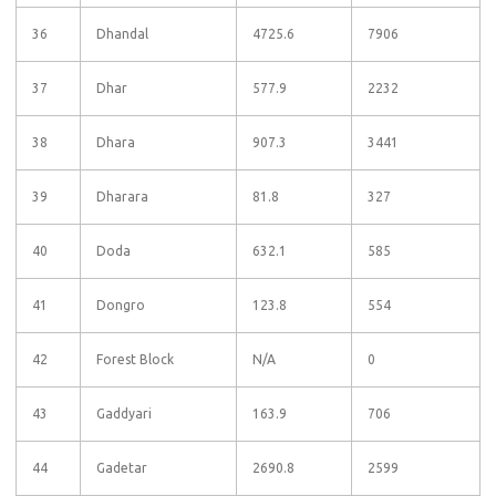
36
Dhandal
4725.6
7906
37
Dhar
577.9
2232
38
Dhara
907.3
3441
39
Dharara
81.8
327
40
Doda
632.1
585
41
Dongro
123.8
554
42
Forest Block
N/A
0
43
Gaddyari
163.9
706
44
Gadetar
2690.8
2599