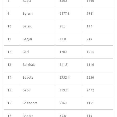
8
Bagla
336.3
1566
9
Bajarni
2577.9
7981
10
Balasu
26.3
134
11
Banjai
30.8
219
12
Bari
178.1
1013
13
Barshala
511.5
1116
14
Bayota
5352.4
3556
15
Beoli
919.9
2472
16
Bhaboore
286.1
1151
17
Bhadra
34.8
113