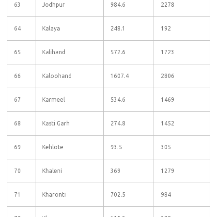
63
Jodhpur
984.6
2278
64
Kalaya
248.1
192
65
Kalihand
572.6
1723
66
Kaloohand
1607.4
2806
67
Karmeel
534.6
1469
68
Kasti Garh
274.8
1452
69
Kehlote
93.5
305
70
Khaleni
369
1279
71
Kharonti
702.5
984