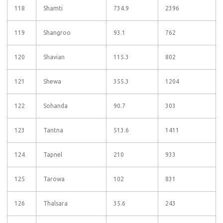
118
Shamti
734.9
2396
119
Shangroo
93.1
762
120
Shavian
115.3
802
121
Shewa
355.3
1204
122
Sohanda
90.7
303
123
Tantna
513.6
1411
124
Tapnel
210
933
125
Tarowa
102
831
126
Thalsara
35.6
243