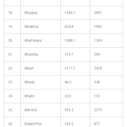
18
Bhagwa
1269.1
5907
19
Bhakhna
624.8
1082
20
Bhal Wana
1040.1
1504
21
Bhandas
319.7
500
22
Bhart
3177.2
2459
23
Bhasti
46.5
340
24
Bhatri
22.3
155
25
Bibrota
953.5
2573
26
Buland Pur
356.5
877