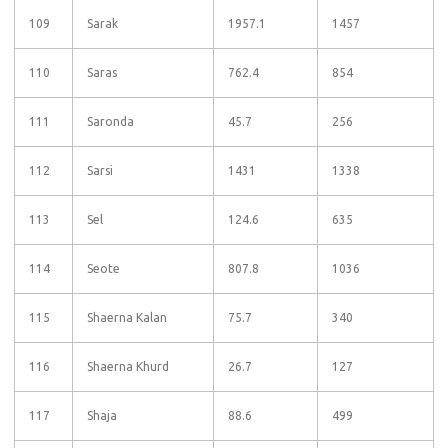
109
Sarak
1957.1
1457
110
Saras
762.4
854
111
Saronda
45.7
256
112
Sarsi
1431
1338
113
Sel
124.6
635
114
Seote
807.8
1036
115
Shaerna Kalan
75.7
340
116
Shaerna Khurd
26.7
127
117
Shaja
88.6
499