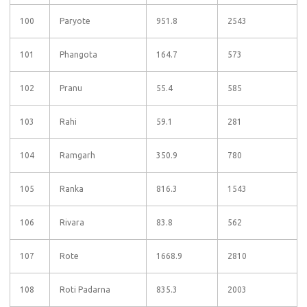
100
Paryote
951.8
2543
101
Phangota
164.7
573
102
Pranu
55.4
585
103
Rahi
59.1
281
104
Ramgarh
350.9
780
105
Ranka
816.3
1543
106
Rivara
83.8
562
107
Rote
1668.9
2810
108
Roti Padarna
835.3
2003