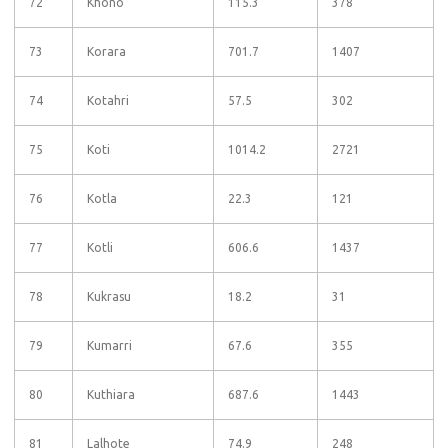
72
Khono
115.3
378
73
Korara
701.7
1407
74
Kotahri
57.5
302
75
Koti
1014.2
2721
76
Kotla
22.3
121
77
Kotli
606.6
1437
78
Kukrasu
18.2
31
79
Kumarri
67.6
355
80
Kuthiara
687.6
1443
81
Lalhote
74.9
248