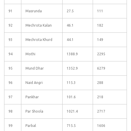
91
Masrunda
27.5
111
92
Mechrota Kalan
46.1
182
93
Mechrota Khurd
44.1
149
94
Mothi
1388.9
2295
95
Mund Dhar
1352.9
6279
96
Naid Angri
115.3
288
97
Pankhar
101.6
218
98
Par Shoola
1021.4
2717
99
Parbal
715.5
1606