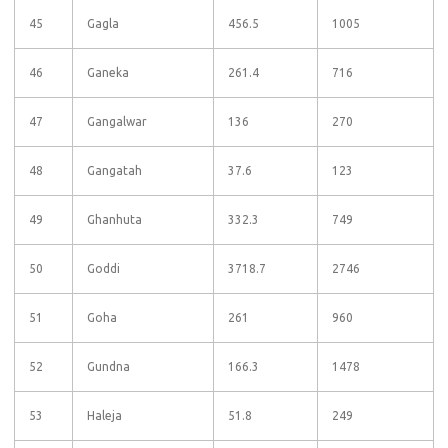
45
Gagla
456.5
1005
46
Ganeka
261.4
716
47
Gangalwar
136
270
48
Gangatah
37.6
123
49
Ghanhuta
332.3
749
50
Goddi
3718.7
2746
51
Goha
261
960
52
Gundna
166.3
1478
53
Haleja
51.8
249