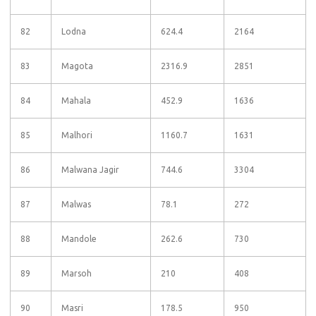
82
Lodna
624.4
2164
83
Magota
2316.9
2851
84
Mahala
452.9
1636
85
Malhori
1160.7
1631
86
Malwana Jagir
744.6
3304
87
Malwas
78.1
272
88
Mandole
262.6
730
89
Marsoh
210
408
90
Masri
178.5
950