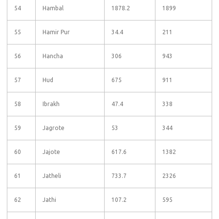
54
Hambal
1878.2
1899
55
Hamir Pur
34.4
211
56
Hancha
306
943
57
Hud
675
911
58
Ibrakh
47.4
338
59
Jagrote
53
344
60
Jajote
617.6
1382
61
Jatheli
733.7
2326
62
Jathi
107.2
595