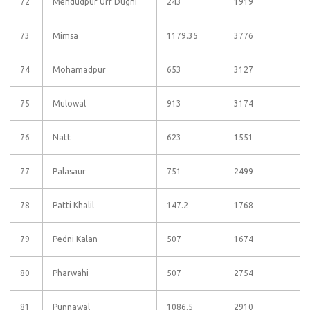
72
Mehdudpur Urf Dugni
243
1919
73
Mimsa
1179.35
3776
74
Mohamadpur
653
3127
75
Mulowal
913
3174
76
Natt
623
1551
77
Palasaur
751
2499
78
Patti Khalil
147.2
1768
79
Pedni Kalan
507
1674
80
Pharwahi
507
2754
81
Punnawal
1086.5
2910