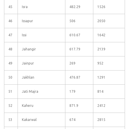
45
Isra
482.29
1526
46
Issapur
506
2050
47
Issi
610.67
1642
48
Jahangir
617.79
2139
49
Jainpur
269
952
50
Jakhlan
476.87
1291
51
Jati Majra
179
814
52
Kaheru
871.9
2412
53
Kakarwal
674
2815