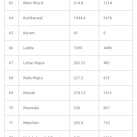
63
Kheri Khurd
314.8
1334
64
Kumbarwal
1044.4
3676
65
Kuram
63
0
66
Ladda
1090
4496
67
Lohar Majra
263.32
485
68
Malu Majra
227.2
623
69
Manah
218.12
1013
70
Manwala
350
807
71
Meerheri
205.6
755