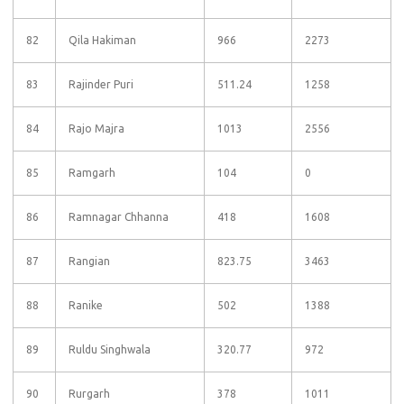
82
Qila Hakiman
966
2273
83
Rajinder Puri
511.24
1258
84
Rajo Majra
1013
2556
85
Ramgarh
104
0
86
Ramnagar Chhanna
418
1608
87
Rangian
823.75
3463
88
Ranike
502
1388
89
Ruldu Singhwala
320.77
972
90
Rurgarh
378
1011