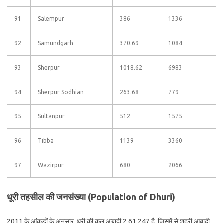
91
Salempur
386
1336
92
Samundgarh
370.69
1084
93
Sherpur
1018.62
6983
94
Sherpur Sodhian
263.68
779
95
Sultanpur
512
1575
96
Tibba
1139
3360
97
Wazirpur
680
2066
धूरी तहसील की जनसंख्या (Population of Dhuri)
2011 के आंकड़ों के अनुसार, धूरी की कुल आबादी 2,61,247 है, जिसमें से शहरी आबादी