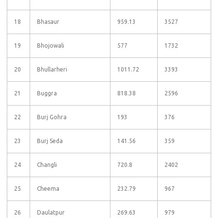
18
Bhasaur
959.13
3527
19
Bhojowali
577
1732
20
Bhullarheri
1011.72
3393
21
Buggra
818.38
2596
22
Burj Gohra
193
376
23
Burj Seda
141.56
359
24
Changli
720.8
2402
25
Cheema
232.79
967
26
Daulatpur
269.63
979