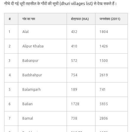
नीचे दी गई धूरी तहसील के गाँवों की सूची (dhuri villages list) से देख सकते हैं।
#
गांव का नाम
क्षेत्रफल (HA)
जनसंख्या (2011)
1
Alal
432
1804
2
Alipur Khalsa
410
1426
3
Babanpur
572
1500
4
Badshahpur
754
2619
5
Balamgarh
189
741
6
Balian
1728
5935
7
Bamal
738
2806