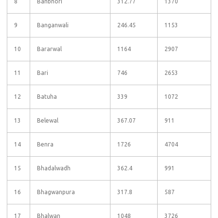
8
Banbhori
312.77
1370
9
Banganwali
246.45
1153
10
Bararwal
1164
2907
11
Bari
746
2653
12
Batuha
339
1072
13
Belewal
367.07
911
14
Benra
1726
4704
15
Bhadalwadh
362.4
991
16
Bhagwanpura
317.8
587
17
Bhalwan
1048
3726