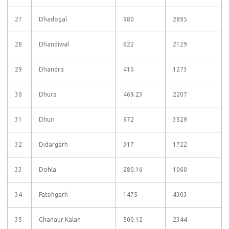
27
Dhadogal
980
2895
28
Dhandiwal
622
2129
29
Dhandra
410
1273
30
Dhura
469.23
2207
31
Dhuri
972
3529
32
Didargarh
317
1722
33
Dohla
280.16
1060
34
Fatehgarh
1475
4303
35
Ghanaur Kalan
500.12
2344