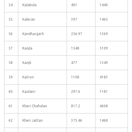
54
Kalabula
401
1440
55
Kaleran
397
1465
56
Kandhargarh
256.97
1369
57
Kanjla
1548
5109
58
Kanjli
477
1349
59
Katron
1108
4183
60
Kaulseri
297.6
1181
61
Kheri Chahalan
817.2
4608
62
Kheri Jattan
375.46
1468