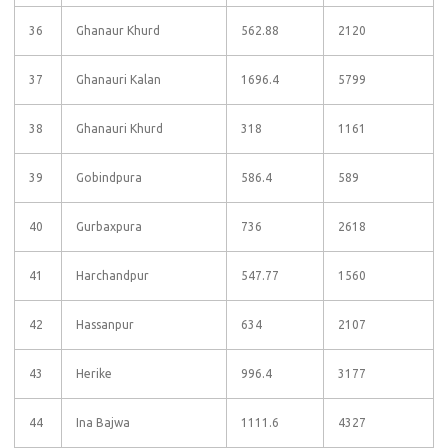
36
Ghanaur Khurd
562.88
2120
37
Ghanauri Kalan
1696.4
5799
38
Ghanauri Khurd
318
1161
39
Gobindpura
586.4
589
40
Gurbaxpura
736
2618
41
Harchandpur
547.77
1560
42
Hassanpur
634
2107
43
Herike
996.4
3177
44
Ina Bajwa
1111.6
4327