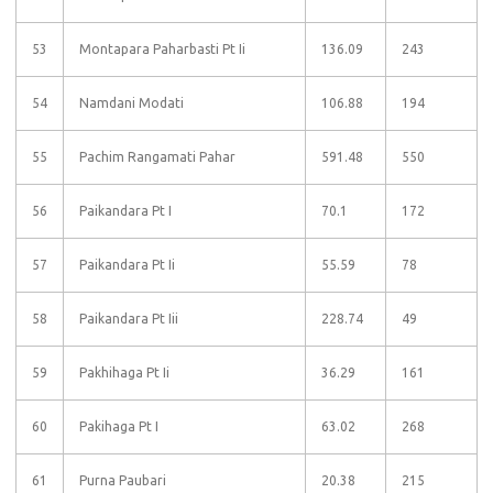
53
Montapara Paharbasti Pt Ii
136.09
243
54
Namdani Modati
106.88
194
55
Pachim Rangamati Pahar
591.48
550
56
Paikandara Pt I
70.1
172
57
Paikandara Pt Ii
55.59
78
58
Paikandara Pt Iii
228.74
49
59
Pakhihaga Pt Ii
36.29
161
60
Pakihaga Pt I
63.02
268
61
Purna Paubari
20.38
215