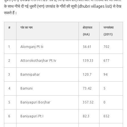
के साथ नीचे दी गई धुबरी (भाग) उपखंड के गाँवों की सूची (dhubri villages list) से देख
सकते हैं।
#
गांव का नाम
क्षेत्रफल
जनसंख्या
(HA)
(2011)
1
Alomganj Pt Iii
56.61
702
2
Attorokotharjhar Pt Iv
139.33
677
3
Bamnipahar
120.7
94
4
Bamuni
73.42
5
5
Baniyaguri Borjhar
357.52
0
6
Baniyaguri Pt I
82.3
652