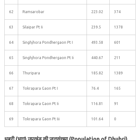
62
Ramsarobar
223.02
374
63
Silaipar Pt Ii
239.5
1378
64
Singhjhora Pondhergaon Pt I
493.58
601
65
Singhjhora Pondhergaon Pt Ii
440.67
211
66
Thuripara
185.82
1389
67
Tokrapara Gaon Pt I
76.4
165
68
Tokrapara Gaon Pt Ii
116.81
91
69
Tokrapara Gaon Pt Iii
101.64
0
धुबरी (भाग) उपखंड की जनसंख्या (Population of Dhubri)