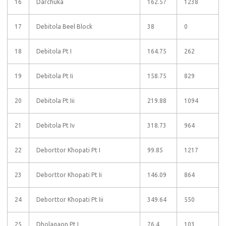
16
Darchuka
162.57
1238
17
Debitola Beel Block
38
0
18
Debitola Pt I
164.75
262
19
Debitola Pt Ii
158.75
829
20
Debitola Pt Iii
219.88
1094
21
Debitola Pt Iv
318.73
964
22
Deborttor Khopati Pt I
99.85
1217
23
Deborttor Khopati Pt Ii
146.09
864
24
Deborttor Khopati Pt Iii
349.64
550
25
Dholagaon Pt I
76.4
103