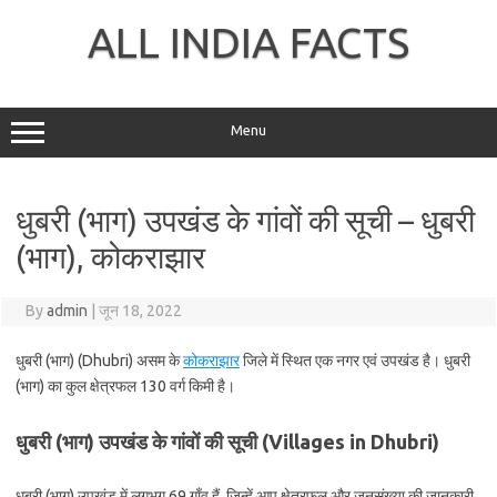
Skip
to
ALL INDIA FACTS
content
Menu
धुबरी (भाग) उपखंड के गांवों की सूची – धुबरी
(भाग), कोकराझार
By
admin
|
जून 18, 2022
धुबरी (भाग) (Dhubri) असम के
कोकराझार
जिले में स्थित एक नगर एवं उपखंड है। धुबरी
(भाग) का कुल क्षेत्रफल 130 वर्ग किमी है।
धुबरी (भाग) उपखंड के गांवों की सूची (Villages in Dhubri)
धुबरी (भाग) उपखंड में लगभग 69 गाँव हैं, जिन्हें आप क्षेत्रफल और जनसंख्या की जानकारी