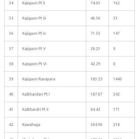
34
Kajigaon Pt Ii
74.03
162
35
Kajigaon Pt Iii
46.36
33
36
Kajigaon Pt Iv
71.55
147
37
Kajigaon Pt V
28.23
0
38
Kajigaon Pt Vi
42.29
0
39
Kajigaon Ravapara
183.25
1440
40
Kalbhandari Pt I
187.67
242
41
Kalbhandri Pt Ii
64.42
171
42
Kawahaga
304.96
218