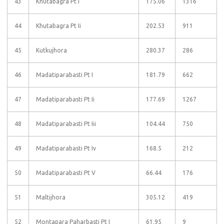
43
Khutabagra Pt I
175.06
1316
44
Khutabagra Pt Ii
202.53
911
45
Kutkujhora
280.37
286
46
Madatiparabasti Pt I
181.79
662
47
Madatiparabasti Pt Ii
177.69
1267
48
Madatiparabasti Pt Iii
104.44
750
49
Madatiparabasti Pt Iv
168.5
212
50
Madatiparabasti Pt V
66.44
176
51
Maltijhora
305.12
419
52
Montapara Paharbasti Pt I
61.95
9