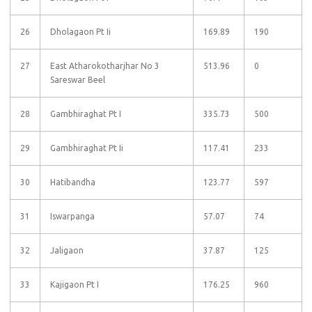
26
Dholagaon Pt Ii
169.89
190
27
East Atharokotharjhar No 3
513.96
0
Sareswar Beel
28
Gambhiraghat Pt I
335.73
500
29
Gambhiraghat Pt Ii
117.41
233
30
Hatibandha
123.77
597
31
Iswarpanga
57.07
74
32
Jaligaon
37.87
125
33
Kajigaon Pt I
176.25
960