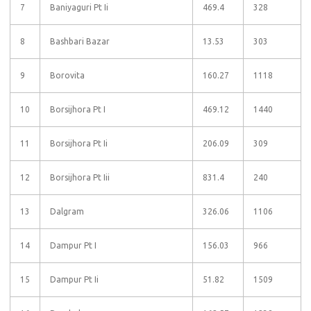
7
Baniyaguri Pt Ii
469.4
328
8
Bashbari Bazar
13.53
303
9
Borovita
160.27
1118
10
Borsijhora Pt I
469.12
1440
11
Borsijhora Pt Ii
206.09
309
12
Borsijhora Pt Iii
831.4
240
13
Dalgram
326.06
1106
14
Dampur Pt I
156.03
966
15
Dampur Pt Ii
51.82
1509