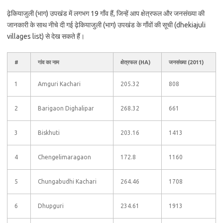
ढ़ेकियाजुली (भाग) उपखंड में लगभग 19 गाँव हैं, जिन्हें आप क्षेत्रफल और जनसंख्या की
जानकारी के साथ नीचे दी गई ढ़ेकियाजुली (भाग) उपखंड के गाँवों की सूची (dhekiajuli
villages list) से देख सकते हैं।
#
गांव का नाम
क्षेत्रफल (HA)
जनसंख्या (2011)
1
Amguri Kachari
205.32
808
2
Barigaon Dighalipar
268.32
661
3
Biskhuti
203.16
1413
4
Chengelimaragaon
172.8
1160
5
Chungabudhi Kachari
264.46
1708
6
Dhupguri
234.61
1913