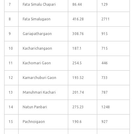
7
Fata Simalu Chapari
86.44
129
8
Fata Simalugaon
416.28
2711
9
Gariapathargaon
308.76
915
10
Kacharichangaon
187.1
715
11
Kachomari Gaon
254.5
446
12
Kamarchuburi Gaon
193.52
733
13
Manuhmari Kachari
201.74
787
14
Natun Panbari
275.23
1248
15
Pachnoigaon
190.6
927