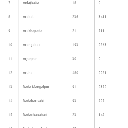
7
Anlajhatia
18
0
8
Arabal
236
3411
9
Arakhapada
21
711
10
Arangabad
193
2863
11
Arjunpur
30
0
12
Aruha
480
2281
13
Bada Mangalpur
91
2372
14
Badabarisahi
93
927
15
Badachanabari
23
149