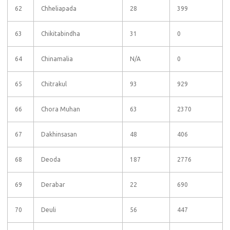
62
Chheliapada
28
399
63
Chikitabindha
31
0
64
Chinamalia
N/A
0
65
Chitrakul
93
929
66
Chora Muhan
63
2370
67
Dakhinsasan
48
406
68
Deoda
187
2776
69
Derabar
22
690
70
Deuli
56
447