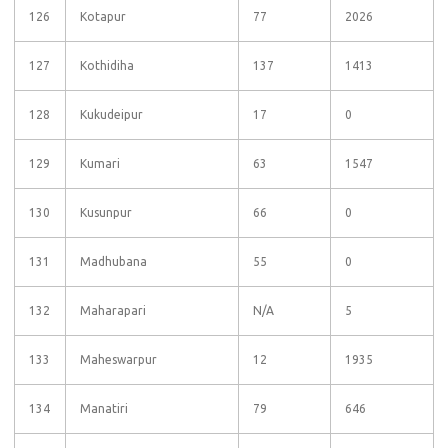
126
Kotapur
77
2026
127
Kothidiha
137
1413
128
Kukudeipur
17
0
129
Kumari
63
1547
130
Kusunpur
66
0
131
Madhubana
55
0
132
Maharapari
N/A
5
133
Maheswarpur
12
1935
134
Manatiri
79
646