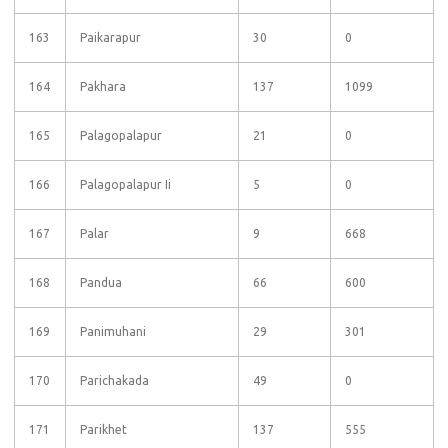
163
Paikarapur
30
0
164
Pakhara
137
1099
165
Palagopalapur
21
0
166
Palagopalapur Ii
5
0
167
Palar
9
668
168
Pandua
66
600
169
Panimuhani
29
301
170
Parichakada
49
0
171
Parikhet
137
555