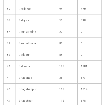
35
Batijanga
93
470
36
Batijora
36
338
37
Baunsaradha
22
0
38
Baunsathalia
80
0
39
Bedapur
83
0
40
Betanda
188
1881
41
Bhadanda
26
673
42
Bhagabanpur
109
1714
43
Bhagatpur
115
678