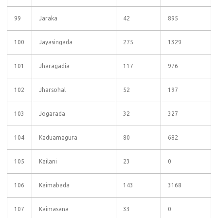
99
Jaraka
42
895
100
Jayasingada
275
1329
101
Jharagadia
117
976
102
Jharsohal
52
197
103
Jogarada
32
327
104
Kaduamagura
80
682
105
Kailani
23
0
106
Kaimabada
143
3168
107
Kaimasana
33
0