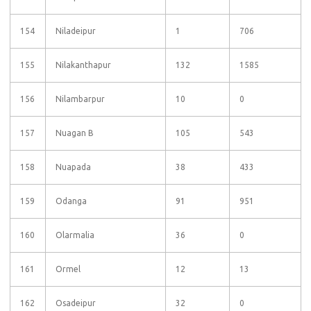
154
Niladeipur
1
706
155
Nilakanthapur
132
1585
156
Nilambarpur
10
0
157
Nuagan B
105
543
158
Nuapada
38
433
159
Odanga
91
951
160
Olarmalia
36
0
161
Ormel
12
13
162
Osadeipur
32
0