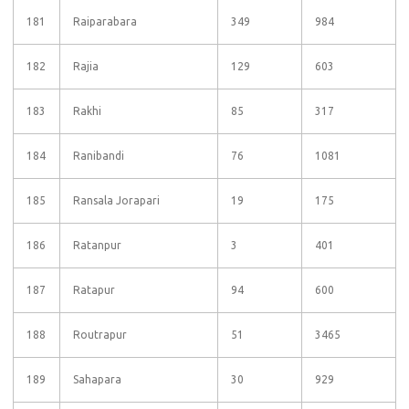
181
Raiparabara
349
984
182
Rajia
129
603
183
Rakhi
85
317
184
Ranibandi
76
1081
185
Ransala Jorapari
19
175
186
Ratanpur
3
401
187
Ratapur
94
600
188
Routrapur
51
3465
189
Sahapara
30
929