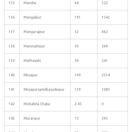
135
Mandia
64
322
136
Mangalpur
191
1542
137
Mangarajpur
32
662
138
Maninathpur
30
569
139
Mathasahi
36
241
140
Mirjapur
199
2514
141
Mirjapursamilbasudeipur
139
1083
142
Mobabila Chaka
2.45
0
143
Muraripur
72
295