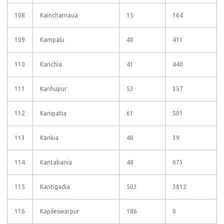
108
Kainchamaua
15
164
109
Kampalu
40
411
110
Kanchia
41
440
111
Kanhupur
53
357
112
Kanipatia
61
501
113
Kankia
40
39
114
Kantabania
48
673
115
Kantigadia
503
3812
116
Kapileswarpur
186
0