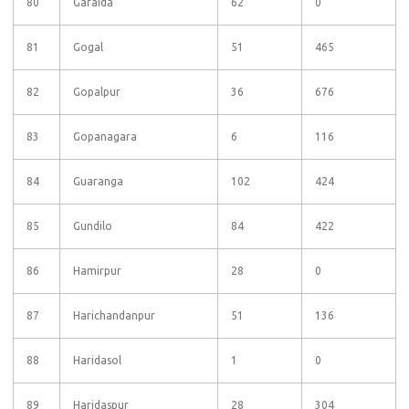
80
Garaida
62
0
81
Gogal
51
465
82
Gopalpur
36
676
83
Gopanagara
6
116
84
Guaranga
102
424
85
Gundilo
84
422
86
Hamirpur
28
0
87
Harichandanpur
51
136
88
Haridasol
1
0
89
Haridaspur
28
304