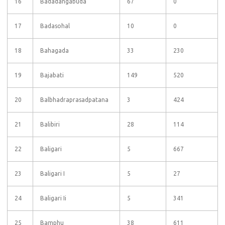
16
Badadangabuda
67
0
17
Badasohal
10
0
18
Bahagada
33
230
19
Bajabati
149
520
20
Balbhadraprasadpatana
3
424
21
Balibiri
28
114
22
Baligari
5
667
23
Baligari I
5
27
24
Baligari Ii
5
341
25
Bamphu
38
611