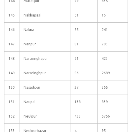
144
Muratpur
99
835
145
Nakhapasi
51
16
146
Nakua
55
241
147
Nanpur
81
703
148
Narasinghapur
21
423
149
Narasinghpur
96
2689
150
Nasadipur
37
365
151
Naupal
138
839
152
Neulpur
433
5756
153
Neulpurbazar
4
95