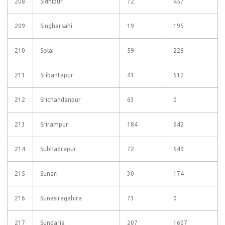
208
Sidhipur
72
457
209
Singharsahi
19
195
210
Solai
59
228
211
Sribantapur
41
512
212
Srichandanpur
63
0
213
Srirampur
184
642
214
Subhadrapur
72
549
215
Sunari
30
174
216
Sunasiragahira
73
0
217
Sundaria
207
1607