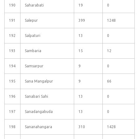
190
Saharabati
19
0
191
Salepur
399
1248
192
Salpaturi
13
0
193
Sambaria
15
12
194
Samsarpur
9
0
195
Sana Mangalpur
9
66
196
Sanabari Sahi
13
0
197
Sanadangabuda
13
0
198
Sananahangara
310
1428