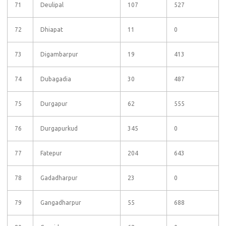
71
Deulipal
107
527
72
Dhiapat
11
0
73
Digambarpur
19
413
74
Dubagadia
30
487
75
Durgapur
62
555
76
Durgapurkud
345
0
77
Fatepur
204
643
78
Gadadharpur
23
0
79
Gangadharpur
55
688