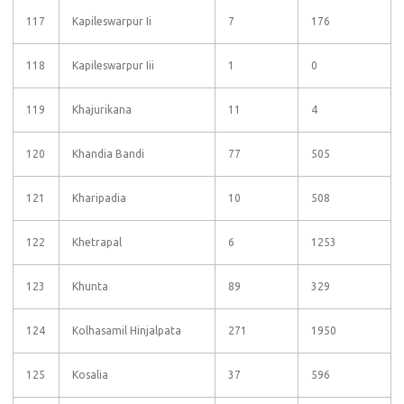
117
Kapileswarpur Ii
7
176
118
Kapileswarpur Iii
1
0
119
Khajurikana
11
4
120
Khandia Bandi
77
505
121
Kharipadia
10
508
122
Khetrapal
6
1253
123
Khunta
89
329
124
Kolhasamil Hinjalpata
271
1950
125
Kosalia
37
596