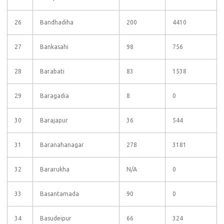
26
Bandhadiha
200
4410
27
Bankasahi
98
756
28
Barabati
83
1538
29
Baragadia
8
0
30
Barajapur
36
544
31
Baranahanagar
278
3181
32
Bararukha
N/A
0
33
Basantamada
90
0
34
Basudeipur
66
324