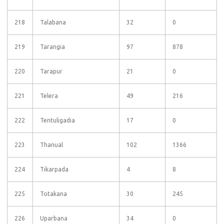
218
Talabana
32
0
219
Tarangia
97
878
220
Tarapur
21
0
221
Telera
49
216
222
Tentuligadia
17
0
223
Thanual
102
1366
224
Tikarpada
4
8
225
Totakana
30
245
226
Uparbana
34
0