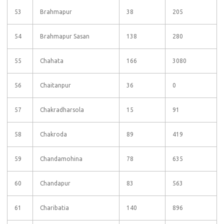
53
Brahmapur
38
205
54
Brahmapur Sasan
138
280
55
Chahata
166
3080
56
Chaitanpur
36
0
57
Chakradharsola
15
91
58
Chakroda
89
419
59
Chandamohina
78
635
60
Chandapur
83
563
61
Charibatia
140
896