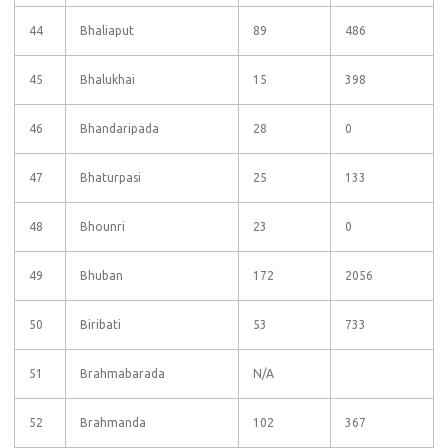
44
Bhaliaput
89
486
45
Bhalukhai
15
398
46
Bhandaripada
28
0
47
Bhaturpasi
25
133
48
Bhounri
23
0
49
Bhuban
172
2056
50
Biribati
53
733
51
Brahmabarada
N/A
52
Brahmanda
102
367