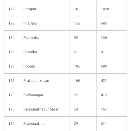
172
Patapur
36
1020
173
Phajilpur
155
685
174
Pipalidiha
92
380
175
Pitamba
51
0
176
Pobala
185
689
177
Pratappursasan
160
423
178
Radhanagar
22
415
179
Raghunathapur Sasan
54
163
180
Raghunathpur
29
631