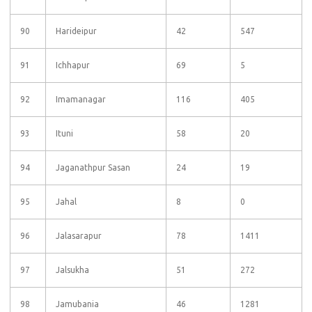
90
Harideipur
42
547
91
Ichhapur
69
5
92
Imamanagar
116
405
93
Ituni
58
20
94
Jaganathpur Sasan
24
19
95
Jahal
8
0
96
Jalasarapur
78
1411
97
Jalsukha
51
272
98
Jamubania
46
1281