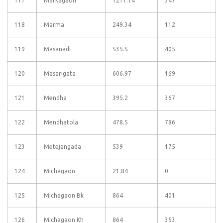
117
Markagaon
1211.14
347
118
Marma
249.34
112
119
Masanadi
535.5
405
120
Masarigata
606.97
169
121
Mendha
395.2
367
122
Mendhatola
478.5
786
123
Metejangada
539
175
124
Michagaon
21.84
0
125
Michagaon Bk
864
401
126
Michagaon Kh
864
353