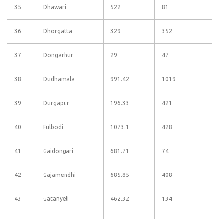
35
Dhawari
522
81
36
Dhorgatta
329
352
37
Dongarhur
29
47
38
Dudhamala
991.42
1019
39
Durgapur
196.33
421
40
Fulbodi
1073.1
428
41
Gaidongari
681.71
74
42
Gajamendhi
685.85
408
43
Gatanyeli
462.32
134