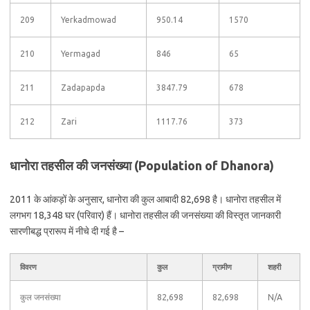
209
Yerkadmowad
950.14
1570
210
Yermagad
846
65
211
Zadapapda
3847.79
678
212
Zari
1117.76
373
धानोरा तहसील की जनसंख्या (Population of Dhanora)
2011 के आंकड़ों के अनुसार, धानोरा की कुल आबादी 82,698 है। धानोरा तहसील में
लगभग 18,348 घर (परिवार) हैं। धानोरा तहसील की जनसंख्या की विस्तृत जानकारी
सारणीबद्ध प्रारूप में नीचे दी गई है –
विवरण
कुल
ग्रामीण
शहरी
कुल जनसंख्या
82,698
82,698
N/A