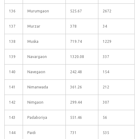
136
Murumgaon
525.67
2672
137
Murzar
378
34
138
Muska
719.74
1229
139
Navargaon
1320.08
337
140
Navegaon
242.48
154
141
Nimanwada
361.26
212
142
Nimgaon
299.44
307
143
Padaboriya
551.46
56
144
Paidi
731
535