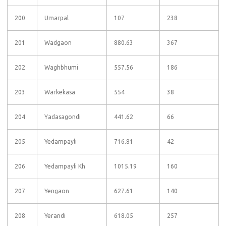
200
Umarpal
107
238
201
Wadgaon
880.63
367
202
Waghbhumi
557.56
186
203
Warkekasa
554
38
204
Yadasagondi
441.62
66
205
Yedampayli
716.81
42
206
Yedampayli Kh
1015.19
160
207
Yengaon
627.61
140
208
Yerandi
618.05
257