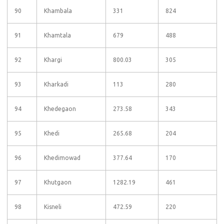
90
Khambala
331
824
91
Khamtala
679
488
92
Khargi
800.03
305
93
Kharkadi
113
280
94
Khedegaon
273.58
343
95
Khedi
265.68
204
96
Khedimowad
377.64
170
97
Khutgaon
1282.19
461
98
Kisneli
472.59
220