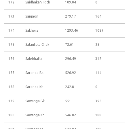
172
Saidhakani Rith
109.04
0
173
Saigaon
279.17
164
174
Sakhera
1293.46
1089
175
Salantola Chak
72.61
25
176
Salebhatti
296.49
312
177
Saranda Bk
526.92
114
178
Saranda Kh
242.8
0
179
Sawanga Bk
551
392
180
Sawanga Kh
546.02
188