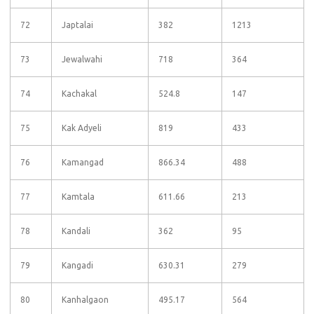
72
Japtalai
382
1213
73
Jewalwahi
718
364
74
Kachakal
524.8
147
75
Kak Adyeli
819
433
76
Kamangad
866.34
488
77
Kamtala
611.66
213
78
Kandali
362
95
79
Kangadi
630.31
279
80
Kanhalgaon
495.17
564