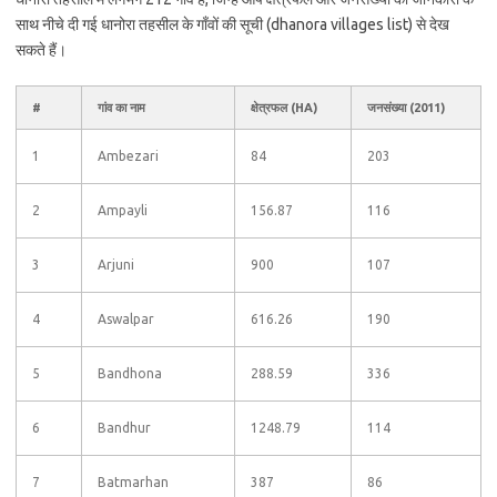
साथ नीचे दी गई धानोरा तहसील के गाँवों की सूची (dhanora villages list) से देख
सकते हैं।
#
गांव का नाम
क्षेत्रफल (HA)
जनसंख्या (2011)
1
Ambezari
84
203
2
Ampayli
156.87
116
3
Arjuni
900
107
4
Aswalpar
616.26
190
5
Bandhona
288.59
336
6
Bandhur
1248.79
114
7
Batmarhan
387
86