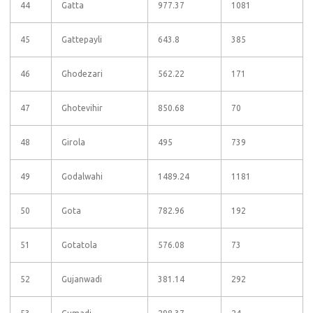
44
Gatta
977.37
1081
45
Gattepayli
643.8
385
46
Ghodezari
562.22
171
47
Ghotevihir
850.68
70
48
Girola
495
739
49
Godalwahi
1489.24
1181
50
Gota
782.96
192
51
Gotatola
576.08
73
52
Gujanwadi
381.14
292