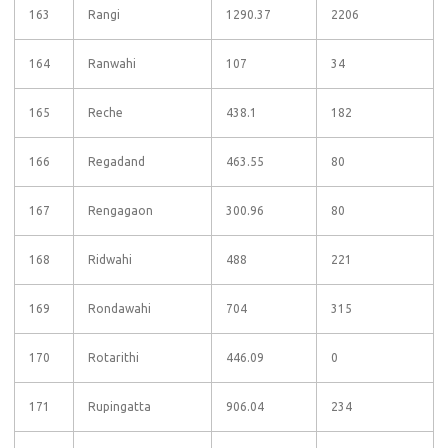
163
Rangi
1290.37
2206
164
Ranwahi
107
34
165
Reche
438.1
182
166
Regadand
463.55
80
167
Rengagaon
300.96
80
168
Ridwahi
488
221
169
Rondawahi
704
315
170
Rotarithi
446.09
0
171
Rupingatta
906.04
234