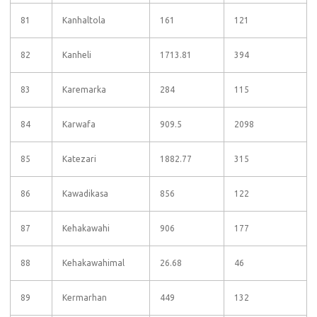
81
Kanhaltola
161
121
82
Kanheli
1713.81
394
83
Karemarka
284
115
84
Karwafa
909.5
2098
85
Katezari
1882.77
315
86
Kawadikasa
856
122
87
Kehakawahi
906
177
88
Kehakawahimal
26.68
46
89
Kermarhan
449
132