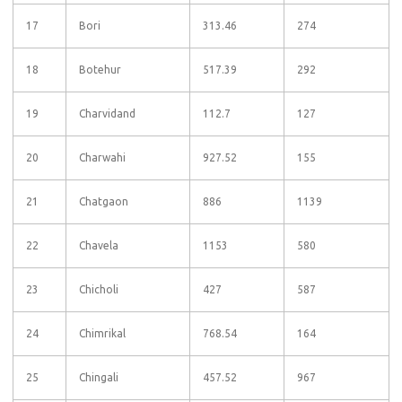
17
Bori
313.46
274
18
Botehur
517.39
292
19
Charvidand
112.7
127
20
Charwahi
927.52
155
21
Chatgaon
886
1139
22
Chavela
1153
580
23
Chicholi
427
587
24
Chimrikal
768.54
164
25
Chingali
457.52
967