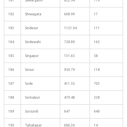
181
Sawargaon
622.94
719
182
Shiwagata
608.99
17
183
Sindesur
1121.04
111
184
Sindewahi
728.89
165
185
Singapur
131.65
58
186
Sinsur
950.79
118
187
Sode
411.55
703
188
Somalpur
479.48
228
189
Sursundi
647
640
190
Tahakapar
686.36
14