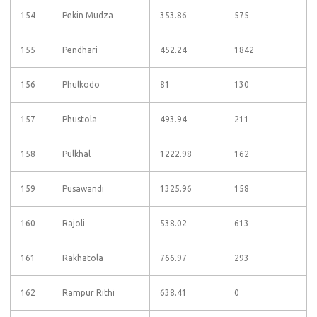
154
Pekin Mudza
353.86
575
155
Pendhari
452.24
1842
156
Phulkodo
81
130
157
Phustola
493.94
211
158
Pulkhal
1222.98
162
159
Pusawandi
1325.96
158
160
Rajoli
538.02
613
161
Rakhatola
766.97
293
162
Rampur Rithi
638.41
0