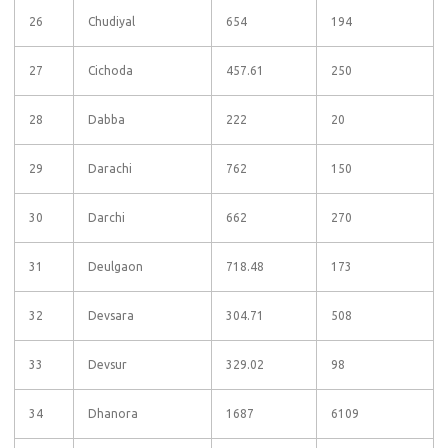
26
Chudiyal
654
194
27
Cichoda
457.61
250
28
Dabba
222
20
29
Darachi
762
150
30
Darchi
662
270
31
Deulgaon
718.48
173
32
Devsara
304.71
508
33
Devsur
329.02
98
34
Dhanora
1687
6109