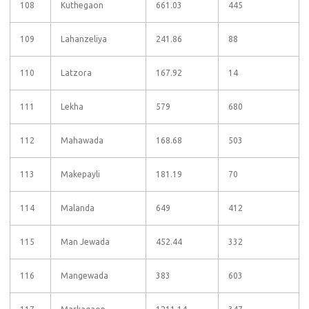
108
Kuthegaon
661.03
445
109
Lahanzeliya
241.86
88
110
Latzora
167.92
14
111
Lekha
579
680
112
Mahawada
168.68
503
113
Makepayli
181.19
70
114
Malanda
649
412
115
Man Jewada
452.44
332
116
Mangewada
383
603