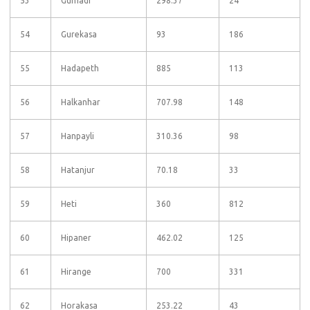
53
Gumadi
298.37
24
54
Gurekasa
93
186
55
Hadapeth
885
113
56
Halkanhar
707.98
148
57
Hanpayli
310.36
98
58
Hatanjur
70.18
33
59
Heti
360
812
60
Hipaner
462.02
125
61
Hirange
700
331
62
Horakasa
253.22
43