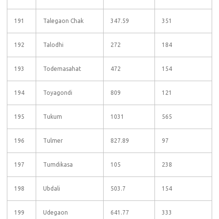
191
Talegaon Chak
347.59
351
192
Talodhi
272
184
193
Todemasahat
472
154
194
Toyagondi
809
121
195
Tukum
1031
565
196
Tulmer
827.89
97
197
Tumdikasa
105
238
198
Ubdali
503.7
154
199
Udegaon
641.77
333