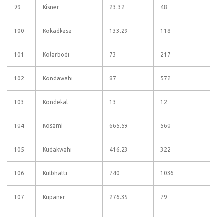
99
Kisner
23.32
48
100
Kokadkasa
133.29
118
101
Kolarbodi
73
217
102
Kondawahi
87
572
103
Kondekal
13
12
104
Kosami
665.59
560
105
Kudakwahi
416.23
322
106
Kulbhatti
740
1036
107
Kupaner
276.35
79