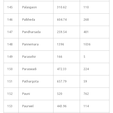
145
Palasgaon
310.62
110
146
Palkheda
604.74
268
147
Pandharsada
259.54
401
148
Pannemara
1396
1036
149
Parasvihir
166
5
150
Paraswadi
472.33
224
151
Pathargota
657.79
59
152
Pauni
520
762
153
Paurwel
443.96
114