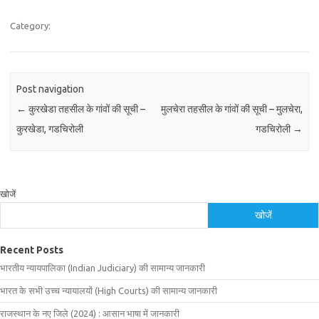
Category:
Post navigation
←
कुरखेडा तहसील के गांवों की सूची –
मुलचेरा तहसील के गांवों की सूची – मुलचेरा,
कुरखेडा, गडचिरोली
गडचिरोली
→
खोजें
खोजें
Recent Posts
भारतीय न्यायपालिका (Indian Judiciary) की सामान्य जानकारी
भारत के सभी उच्च न्यायालयों (High Courts) की सामान्य जानकारी
राजस्थान के नए जिले (2024) : आसान भाषा में जानकारी