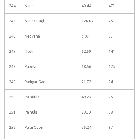
244
Naur
40.44
473
245
Nausa Bagi
126.03
251
246
Negyana
6.07
73
247
Nyuli
52.59
141
248
Pabela
58.56
125
249
Padiyar Gaon
21.72
74
250
Paindula
49.23
75
251
Painula
29.33
38
252
Pajai Gaon
35.24
87