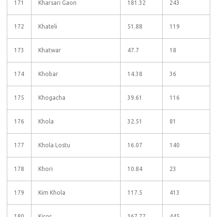
171
Kharsari Gaon
181.32
243
172
Khateli
51.88
119
173
Khatwar
47.7
18
174
Khobar
14.38
36
175
Khogacha
39.61
116
176
Khola
32.51
81
177
Khola Lostu
16.07
140
178
Khori
10.84
23
179
Kim Khola
117.5
413
180
Kiror
367.77
445