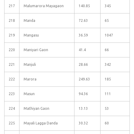
217
Malumarora Mayagaon
140.85
345
218
Manda
72.63
65
219
Mangasu
36.59
1047
220
Maniyari Gaon
41.4
66
221
Manjuli
28.66
342
222
Marora
249.63
185
223
Masun
94.36
111
224
Mathiyan Gaon
13.13
53
225
Mayali Lagga Danda
30.32
60