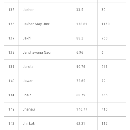
135
Jakher
33.5
30
136
Jakher May Umri
178.81
1130
137
Jakhi
88.2
750
138
Jandrawana Gaon
6.96
6
139
Jarola
90.76
261
140
Jawar
75.65
72
141
Jhald
68.79
365
142
Jhanau
140.77
410
143
Jhirkoti
63.21
112