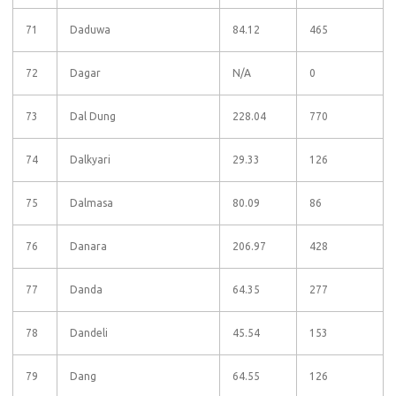
71
Daduwa
84.12
465
72
Dagar
N/A
0
73
Dal Dung
228.04
770
74
Dalkyari
29.33
126
75
Dalmasa
80.09
86
76
Danara
206.97
428
77
Danda
64.35
277
78
Dandeli
45.54
153
79
Dang
64.55
126