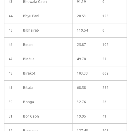
43
Bhuwala Gaon
91.39
0
44
Bhyu Pani
20.53
125
45
Bibhairab
119.54
0
46
Binani
25.87
102
47
Bindua
49.78
57
48
Birakot
103.33
602
49
Bitula
68.58
252
50
Bonga
32.76
26
51
Bor Gaon
19.95
41
52
Borgaon
127.48
207