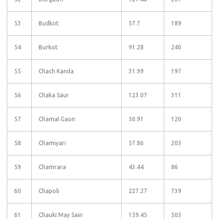
53
Budkot
57.7
189
54
Burkot
91.28
240
55
Chach Kanda
31.99
197
56
Chaka Saur
123.07
311
57
Chamal Gaon
50.91
120
58
Chamiyari
57.86
203
59
Chamrara
43.44
86
60
Chapoli
227.27
739
61
Chauki May Sain
159.45
503