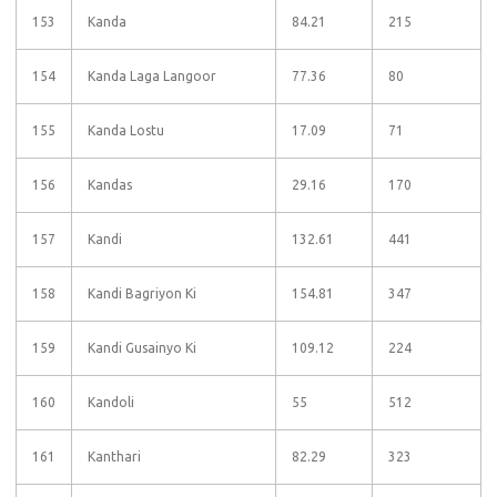
153
Kanda
84.21
215
154
Kanda Laga Langoor
77.36
80
155
Kanda Lostu
17.09
71
156
Kandas
29.16
170
157
Kandi
132.61
441
158
Kandi Bagriyon Ki
154.81
347
159
Kandi Gusainyo Ki
109.12
224
160
Kandoli
55
512
161
Kanthari
82.29
323