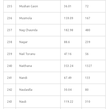
235
Mushan Gaon
36.01
72
236
Musmola
159.09
167
237
Nag Chaunda
182.98
480
238
Nagar
88.6
239
239
Nail Toranu
47.16
56
240
Naithana
353.24
1327
241
Nandi
67.49
133
242
Naulasilla
30.04
80
243
Nauli
119.22
310