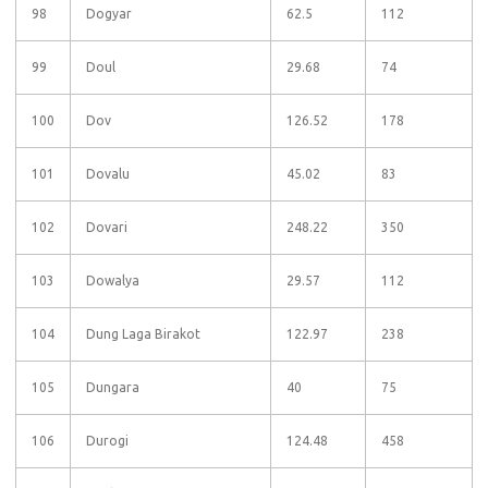
98
Dogyar
62.5
112
99
Doul
29.68
74
100
Dov
126.52
178
101
Dovalu
45.02
83
102
Dovari
248.22
350
103
Dowalya
29.57
112
104
Dung Laga Birakot
122.97
238
105
Dungara
40
75
106
Durogi
124.48
458