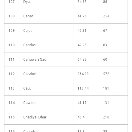
107
Dyuli
54.75
86
108
Gahar
41.73
254
109
Gajeli
46.31
67
110
Gandasu
42.25
83
111
Gangwari Gaon
64.25
60
112
Garakot
234.99
572
113
Gauli
113.44
181
114
Gawana
41.17
131
115
Ghadiyal Dhar
45.4
210
116
Ghandiyal
15.9
28