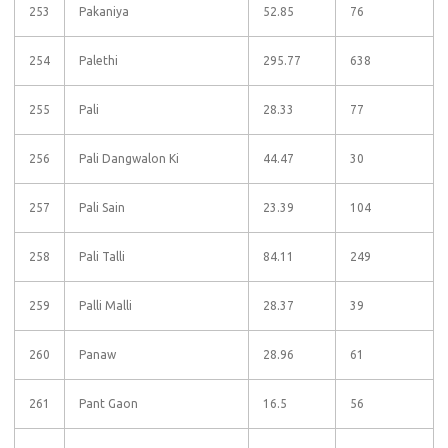
253
Pakaniya
52.85
76
254
Palethi
295.77
638
255
Pali
28.33
77
256
Pali Dangwalon Ki
44.47
30
257
Pali Sain
23.39
104
258
Pali Talli
84.11
249
259
Palli Malli
28.37
39
260
Panaw
28.96
61
261
Pant Gaon
16.5
56