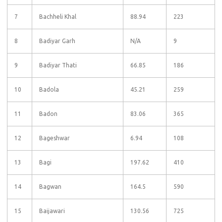
7
Bachheli Khal
88.94
223
8
Badiyar Garh
N/A
9
9
Badiyar Thati
66.85
186
10
Badola
45.21
259
11
Badon
83.06
365
12
Bageshwar
6.94
108
13
Bagi
197.62
410
14
Bagwan
164.5
590
15
Baijawari
130.56
725