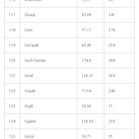
117
Ghanji
95.09
341
118
Goni
71.17
378
119
Gorasali
66.49
334
120
Gorti Kanda
174.6
584
121
Gosil
126.51
410
122
Gugali
17.34
246
123
Gugli
28.96
11
124
Gujeta
126.03
230
125
Gurai
16.71
91