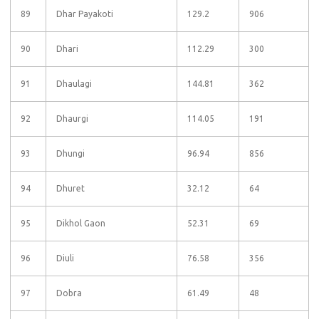
89
Dhar Payakoti
129.2
906
90
Dhari
112.29
300
91
Dhaulagi
144.81
362
92
Dhaurgi
114.05
191
93
Dhungi
96.94
856
94
Dhuret
32.12
64
95
Dikhol Gaon
52.31
69
96
Diuli
76.58
356
97
Dobra
61.49
48