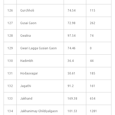
126
Gurchholi
74.54
115
127
Gusai Gaon
72.98
262
128
Gwalna
97.54
74
129
Gwari Lagga Gusian Gaon
74.46
0
130
Hadimbh
36.4
44
131
Hodauvagar
50.61
185
132
Jagathi
91.2
161
133
Jakhand
169.38
654
134
Jakhanimay Ghildiyalgaon
101.53
1281