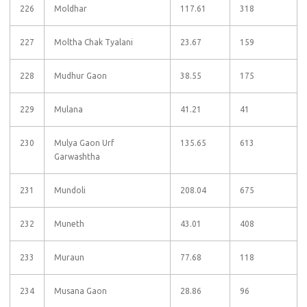
226
Moldhar
117.61
318
227
Moltha Chak Tyalani
23.67
159
228
Mudhur Gaon
38.55
175
229
Mulana
41.21
41
230
Mulya Gaon Urf
135.65
613
Garwashtha
231
Mundoli
208.04
675
232
Muneth
43.01
408
233
Muraun
77.68
118
234
Musana Gaon
28.86
96