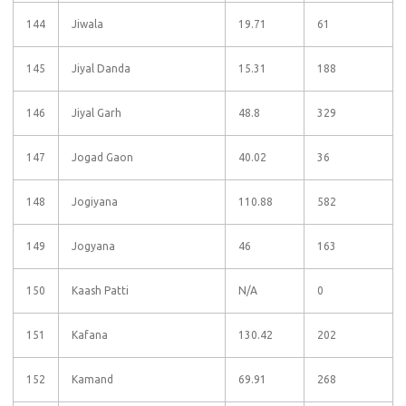
144
Jiwala
19.71
61
145
Jiyal Danda
15.31
188
146
Jiyal Garh
48.8
329
147
Jogad Gaon
40.02
36
148
Jogiyana
110.88
582
149
Jogyana
46
163
150
Kaash Patti
N/A
0
151
Kafana
130.42
202
152
Kamand
69.91
268