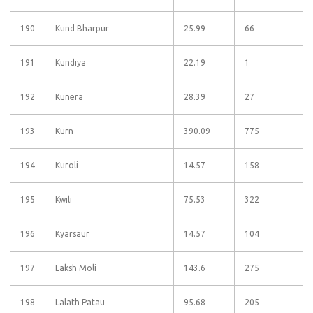
190
Kund Bharpur
25.99
66
191
Kundiya
22.19
1
192
Kunera
28.39
27
193
Kurn
390.09
775
194
Kuroli
14.57
158
195
Kwili
75.53
322
196
Kyarsaur
14.57
104
197
Laksh Moli
143.6
275
198
Lalath Patau
95.68
205