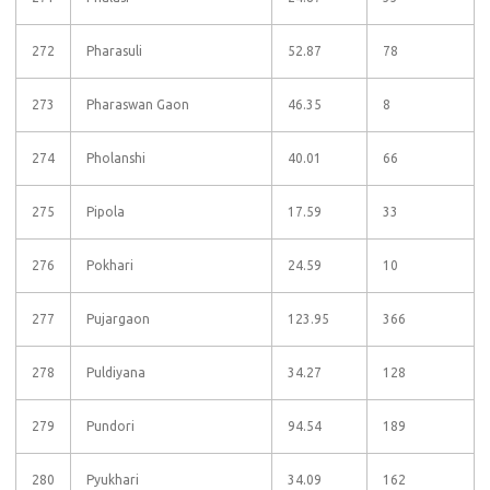
272
Pharasuli
52.87
78
273
Pharaswan Gaon
46.35
8
274
Pholanshi
40.01
66
275
Pipola
17.59
33
276
Pokhari
24.59
10
277
Pujargaon
123.95
366
278
Puldiyana
34.27
128
279
Pundori
94.54
189
280
Pyukhari
34.09
162