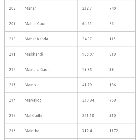
208
Mahar
232.7
740
209
Mahar Gaon
64.61
86
210
Mahar Kanda
24.97
113
211
Maikhandi
166.07
619
212
Maindra Gaon
19.85
39
213
Maino
41.79
186
214
Majyakot
239.84
768
215
Mal Gadhi
261.18
310
216
Maletha
312.4
1172