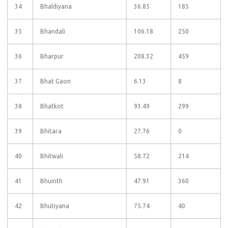
34
Bhaldiyana
36.85
185
35
Bhandali
106.18
250
36
Bharpur
208.32
459
37
Bhat Gaon
6.13
8
38
Bhatkot
93.49
299
39
Bhitara
27.76
0
40
Bhitwali
58.72
214
41
Bhuinth
47.91
360
42
Bhutiyana
75.74
40