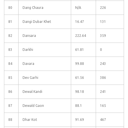
80
Dang Chaura
N/A
226
81
Dangi Dubar Khet
16.47
131
82
Dansara
222.64
359
83
Darkhi
61.81
0
84
Davara
99.88
243
85
Dev Garhi
61.56
386
86
Dewal Kandi
98.18
241
87
Dewald Gaon
88.1
165
88
Dhar Kot
91.69
467