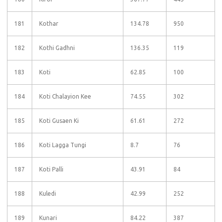
181
Kothar
134.78
950
182
Kothi Gadhni
136.35
119
183
Koti
62.85
100
184
Koti Chalayion Kee
74.55
302
185
Koti Gusaen Ki
61.61
272
186
Koti Lagga Tungi
8.7
76
187
Koti Palli
43.91
84
188
Kuledi
42.99
252
189
Kunari
84.22
387