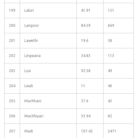
199
Laluri
41.91
151
200
Langoor
84.59
669
201
Lawethi
19.6
58
202
Lingwana
34.83
113
203
Lusi
92.58
49
204
Lwali
11
40
205
Machhani
57.6
43
206
Machhiyari
33.94
82
207
Madi
107.42
2471