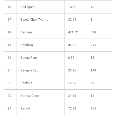
16
Bairagana
14.72
45
17
Bajela Chak Tyurna
52.09
8
18
Bamana
421.22
418
19
Bandasa
45.85
243
20
Banga Pani
6.87
15
21
Bangari Gaon
20.26
138
22
Bankola
12.86
39
23
Bariyal Gaon
21.19
12
24
Barkot
72.68
315