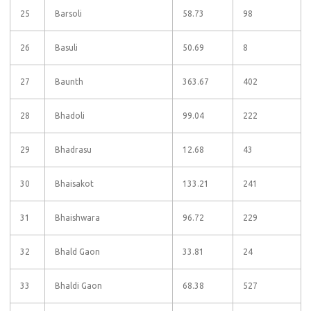
25
Barsoli
58.73
98
26
Basuli
50.69
8
27
Baunth
363.67
402
28
Bhadoli
99.04
222
29
Bhadrasu
12.68
43
30
Bhaisakot
133.21
241
31
Bhaishwara
96.72
229
32
Bhald Gaon
33.81
24
33
Bhaldi Gaon
68.38
527