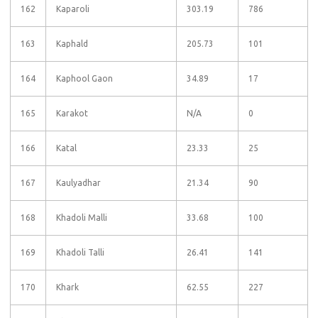
162
Kaparoli
303.19
786
163
Kaphald
205.73
101
164
Kaphool Gaon
34.89
17
165
Karakot
N/A
0
166
Katal
23.33
25
167
Kaulyadhar
21.34
90
168
Khadoli Malli
33.68
100
169
Khadoli Talli
26.41
141
170
Khark
62.55
227