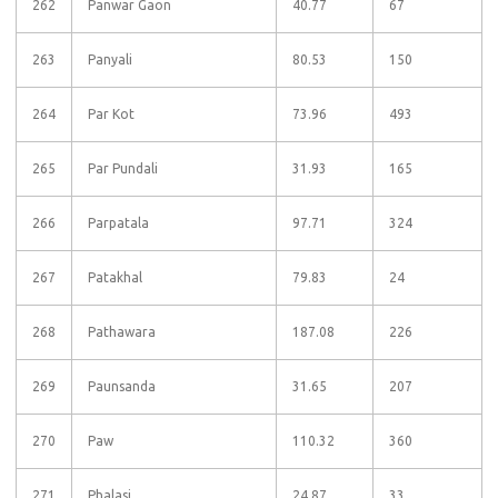
262
Panwar Gaon
40.77
67
263
Panyali
80.53
150
264
Par Kot
73.96
493
265
Par Pundali
31.93
165
266
Parpatala
97.71
324
267
Patakhal
79.83
24
268
Pathawara
187.08
226
269
Paunsanda
31.65
207
270
Paw
110.32
360
271
Phalasi
24.87
33