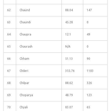
62
Chaund
88.04
147
63
Chaundi
45.28
0
64
Chaupra
12.1
49
65
Chaurash
N/A
0
66
Chham
51.13
90
67
Chileri
355.76
1183
68
Chilpar
88.62
326
69
Choparya
48.79
123
70
Chyali
83.07
65