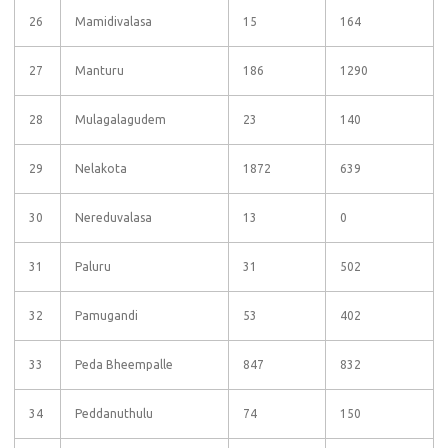
26
Mamidivalasa
15
164
27
Manturu
186
1290
28
Mulagalagudem
23
140
29
Nelakota
1872
639
30
Nereduvalasa
13
0
31
Paluru
31
502
32
Pamugandi
53
402
33
Peda Bheempalle
847
832
34
Peddanuthulu
74
150