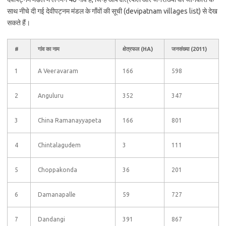
साथ नीचे दी गई देवीपट्नम मंडल के गाँवों की सूची (devipatnam villages list) से देख
सकते हैं।
#
गांव का नाम
क्षेत्रफल (HA)
जनसंख्या (2011)
1
A Veeravaram
166
598
2
Anguluru
352
347
3
China Ramanayyapeta
166
801
4
Chintalagudem
3
111
5
Choppakonda
36
201
6
Damanapalle
59
727
7
Dandangi
391
867