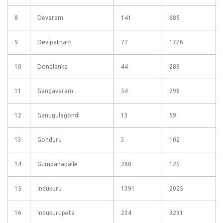
8
Devaram
141
685
9
Devipatnam
77
1726
10
Donalanka
44
288
11
Gangavaram
54
296
12
Ganugulagondi
13
59
13
Gonduru
3
102
14
Gumpanapalle
260
125
15
Indukuru
1391
2025
16
Indukurupeta
234
3291