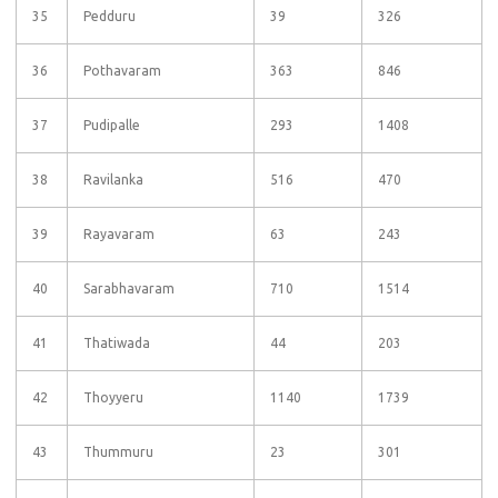
35
Pedduru
39
326
36
Pothavaram
363
846
37
Pudipalle
293
1408
38
Ravilanka
516
470
39
Rayavaram
63
243
40
Sarabhavaram
710
1514
41
Thatiwada
44
203
42
Thoyyeru
1140
1739
43
Thummuru
23
301