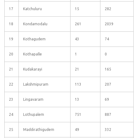
17
Katchuluru
15
282
18
Kondamodalu
261
2039
19
Kothagudem
43
74
20
Kothapalle
1
0
21
Kudakarayi
21
165
22
Lakshmipuram
113
207
23
Lingavaram
13
69
24
Lothupalem
751
887
25
Maddirathigudem
49
332