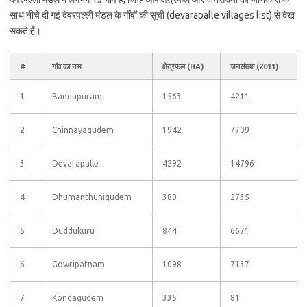
साथ नीचे दी गई देवरपल्ली मंडल के गाँवों की सूची (devarapalle villages list) से देख
सकते हैं।
#
गांव का नाम
क्षेत्रफल (HA)
जनसंख्या (2011)
1
Bandapuram
1563
4211
2
Chinnayagudem
1942
7709
3
Devarapalle
4292
14796
4
Dhumanthunigudem
380
2735
5
Duddukuru
844
6671
6
Gowripatnam
1098
7137
7
Kondagudem
335
81