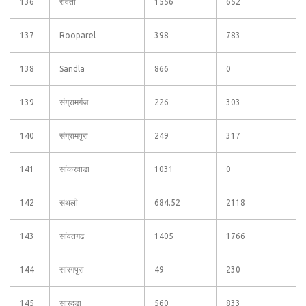
136
रावता
1556
652
137
Rooparel
398
783
138
Sandla
866
0
139
संग्रामगंज
226
303
140
संग्रामपुरा
249
317
141
सांकरवाडा
1031
0
142
संथली
684.52
2118
143
सांवतगढ
1405
1766
144
सांरगपुरा
49
230
145
सारदडा
560
833