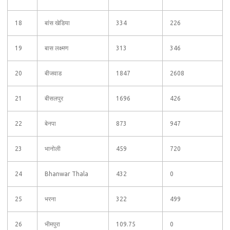
18
बांस खेडिया
334
226
19
बास लक्ष्मण
313
346
20
बीजवाड
1847
2608
21
बीसलपुर
1696
426
22
बेनपा
873
947
23
भानोली
459
720
24
Bhanwar Thala
432
0
25
भरना
322
499
26
भीमपुरा
109.75
0