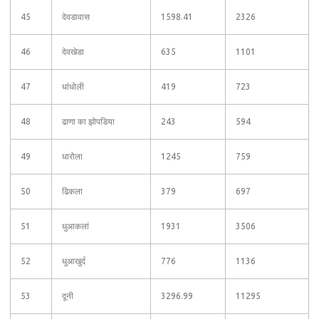
45
देवडावास
1598.41
2326
46
देवखेडा
635
1101
47
धांधोली
419
723
48
ढाणा का झोपडिया
243
594
49
धारोला
1245
759
50
ढिकला
379
697
51
धुआकलां
1931
3506
52
धुआखुर्द
776
1136
53
दूनी
3296.99
11295