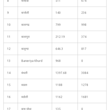
8
बलहेडी
511
674
9
बाजोली
140
236
10
बालागढ
799
998
11
बालापुरा
212.19
374
12
बालून्दा
646.3
817
13
Baneriya Khurd
968
0
14
बंथली
1397.68
3084
15
बडला
1188
1278
16
बडोली
1162
1681
17
बास जोधा
135
0