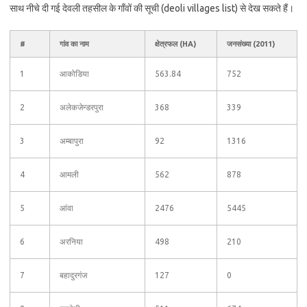
साथ नीचे दी गई देवली तहसील के गाँवों की सूची (deoli villages list) से देख सकते हैं।
#
गांव का नाम
क्षेत्रफल (HA)
जनसंख्या (2011)
1
आकोडिया
563.84
752
2
अलेकजेन्डरपुरा
368
339
3
अम्बापुरा
92
1316
4
आमली
562
878
5
आंवा
2476
5445
6
अरनिया
498
210
7
बहादुरगंज
127
0