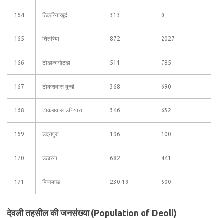
164
ठिकरियाखुर्द
313
0
165
तितरिया
872
2027
166
टोडाकागोठडा
511
785
167
टोकरावास बून्दी
368
690
168
टोकरावास उनियारा
346
632
169
उदयपुरा
196
100
170
उठारना
682
441
171
विजयगढ
230.18
500
देवली तहसील की जनसंख्या (Population of Deoli)