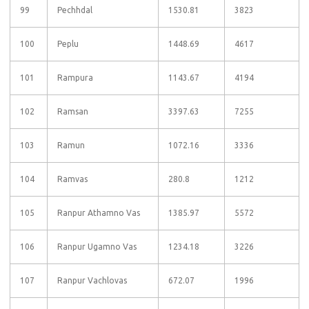
99
Pechhdal
1530.81
3823
100
Peplu
1448.69
4617
101
Rampura
1143.67
4194
102
Ramsan
3397.63
7255
103
Ramun
1072.16
3336
104
Ramvas
280.8
1212
105
Ranpur Athamno Vas
1385.97
5572
106
Ranpur Ugamno Vas
1234.18
3226
107
Ranpur Vachlovas
672.07
1996