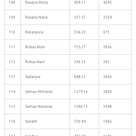
108
Rasana Mota
909.17
4295
109
Rasana Nana
537.57
2254
110
Ratanpura
356.22
671
111
Robas Moti
715.27
2056
112
Robas Nani
343.35
597
113
Sadarpur
848.12
2656
114
Samau Motavas
1279.16
5838
115
Samau Nanavas
1386.13
3948
116
Sanath
736.94
1066