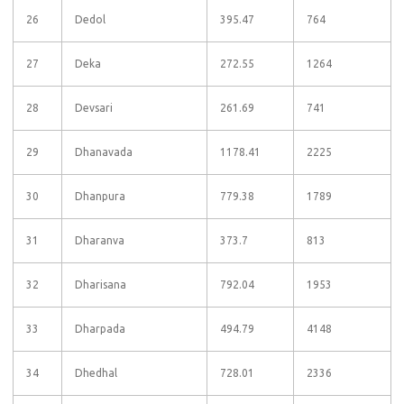
26
Dedol
395.47
764
27
Deka
272.55
1264
28
Devsari
261.69
741
29
Dhanavada
1178.41
2225
30
Dhanpura
779.38
1789
31
Dharanva
373.7
813
32
Dharisana
792.04
1953
33
Dharpada
494.79
4148
34
Dhedhal
728.01
2336