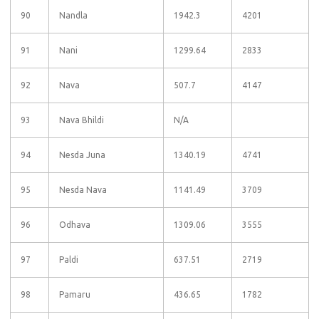
90
Nandla
1942.3
4201
91
Nani
1299.64
2833
92
Nava
507.7
4147
93
Nava Bhildi
N/A
94
Nesda Juna
1340.19
4741
95
Nesda Nava
1141.49
3709
96
Odhava
1309.06
3555
97
Paldi
637.51
2719
98
Pamaru
436.65
1782