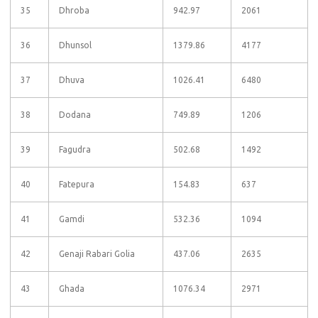
35
Dhroba
942.97
2061
36
Dhunsol
1379.86
4177
37
Dhuva
1026.41
6480
38
Dodana
749.89
1206
39
Fagudra
502.68
1492
40
Fatepura
154.83
637
41
Gamdi
532.36
1094
42
Genaji Rabari Golia
437.06
2635
43
Ghada
1076.34
2971