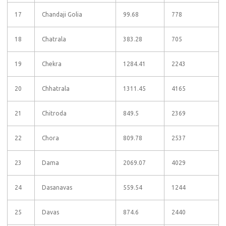
17
Chandaji Golia
99.68
778
18
Chatrala
383.28
705
19
Chekra
1284.41
2243
20
Chhatrala
1311.45
4165
21
Chitroda
849.5
2369
22
Chora
809.78
2537
23
Dama
2069.07
4029
24
Dasanavas
559.54
1244
25
Davas
874.6
2440