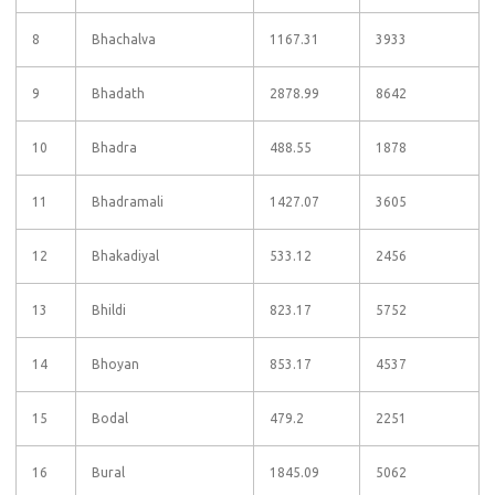
8
Bhachalva
1167.31
3933
9
Bhadath
2878.99
8642
10
Bhadra
488.55
1878
11
Bhadramali
1427.07
3605
12
Bhakadiyal
533.12
2456
13
Bhildi
823.17
5752
14
Bhoyan
853.17
4537
15
Bodal
479.2
2251
16
Bural
1845.09
5062