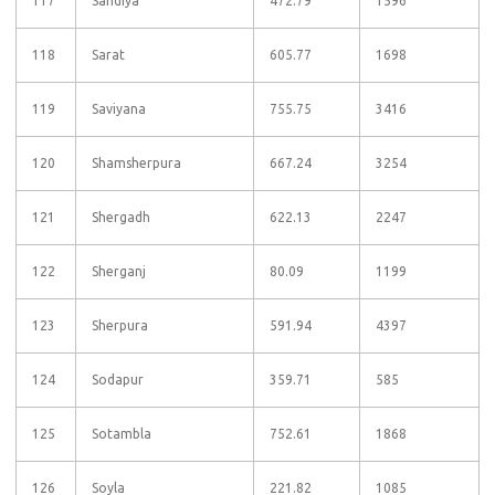
117
Sandiya
472.79
1596
118
Sarat
605.77
1698
119
Saviyana
755.75
3416
120
Shamsherpura
667.24
3254
121
Shergadh
622.13
2247
122
Sherganj
80.09
1199
123
Sherpura
591.94
4397
124
Sodapur
359.71
585
125
Sotambla
752.61
1868
126
Soyla
221.82
1085