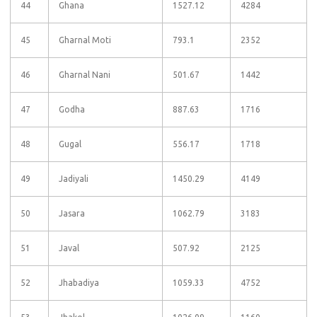
44
Ghana
1527.12
4284
45
Gharnal Moti
793.1
2352
46
Gharnal Nani
501.67
1442
47
Godha
887.63
1716
48
Gugal
556.17
1718
49
Jadiyali
1450.29
4149
50
Jasara
1062.79
3183
51
Javal
507.92
2125
52
Jhabadiya
1059.33
4752