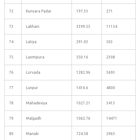
72
Kunvara Padar
197.33
271
73
Lakhani
3399.55
11154
74
Latiya
291.03
503
75
Laxmipura
550.16
2308
76
Lorvada
1282.96
3693
77
Lunpur
1416.6
4800
78
Mahadeviya
1027.21
3413
79
Malgadh
1062.76
14471
80
Manaki
724.58
2965