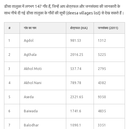
डीसा तालुका में लगभग 147 गाँव हैं, जिन्हें आप क्षेत्रफल और जनसंख्या की जानकारी के
साथ नीचे दी गई डीसा तालुका के गाँवों की सूची (deesa villages list) से देख सकते हैं।
#
गांव का नाम
क्षेत्रफल (HA)
जनसंख्या (2011)
1
Agdol
981.53
1312
2
Agthala
2016.25
5225
3
Akhol Moti
537.74
2795
4
Akhol Nani
789.78
4382
5
Aseda
2321.65
9350
6
Baiwada
1741.6
4835
7
Balodhar
1090.1
3351