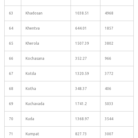
63
Khadosan
1038.51
4968
64
Khentva
644.01
1857
65
Kherola
1507.39
3802
66
Kochasana
352.27
966
67
Kotda
1320.59
3772
68
Kotha
348.37
406
69
Kuchavada
1741.2
5033
70
Kuda
1368.97
3544
71
Kumpat
827.73
3007