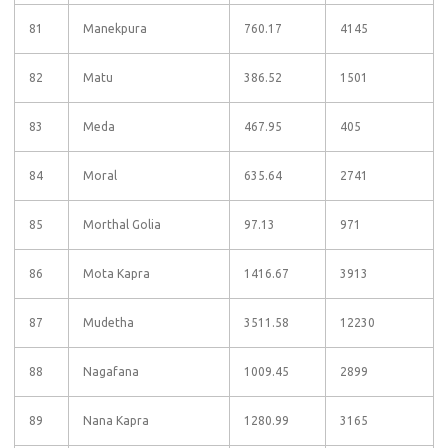
81
Manekpura
760.17
4145
82
Matu
386.52
1501
83
Meda
467.95
405
84
Moral
635.64
2741
85
Morthal Golia
97.13
971
86
Mota Kapra
1416.67
3913
87
Mudetha
3511.58
12230
88
Nagafana
1009.45
2899
89
Nana Kapra
1280.99
3165