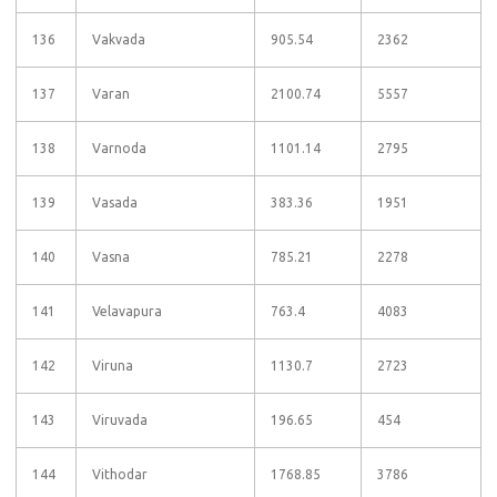
136
Vakvada
905.54
2362
137
Varan
2100.74
5557
138
Varnoda
1101.14
2795
139
Vasada
383.36
1951
140
Vasna
785.21
2278
141
Velavapura
763.4
4083
142
Viruna
1130.7
2723
143
Viruvada
196.65
454
144
Vithodar
1768.85
3786