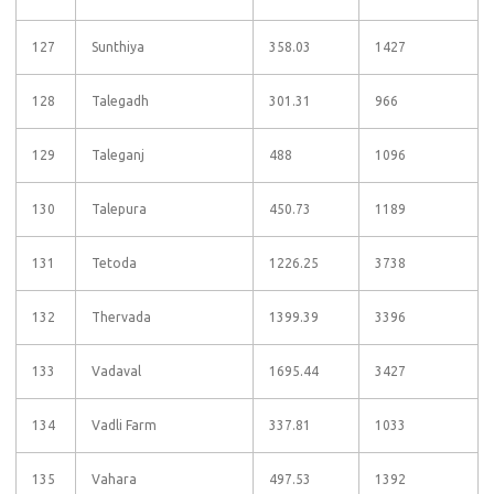
127
Sunthiya
358.03
1427
128
Talegadh
301.31
966
129
Taleganj
488
1096
130
Talepura
450.73
1189
131
Tetoda
1226.25
3738
132
Thervada
1399.39
3396
133
Vadaval
1695.44
3427
134
Vadli Farm
337.81
1033
135
Vahara
497.53
1392