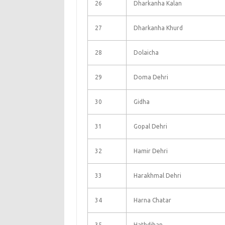
26
Dharkanha Kalan
27
Dharkanha Khurd
28
Dolaicha
29
Doma Dehri
30
Gidha
31
Gopal Dehri
32
Hamir Dehri
33
Harakhmal Dehri
34
Harna Chatar
35
Hathdihan