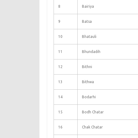
8
Bairiya
9
Batsa
10
Bhatauli
11
Bhundadih
12
Bithni
13
Bithwa
14
Bodarhi
15
Bodh Chatar
16
Chak Chatar