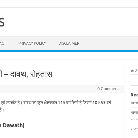
S
ACT
PRIVACY POLICY
DISCLAIMER
खोजें
ची – दावथ, रोहतास
0 Comment
Rec
 एवं उपखंड है। दावथ का कुल क्षेत्रफल 115 वर्ग किमी है जिसमें 109.53 वर्ग
भारत
है।
भारत
जानक
s in Dawath)
राजस