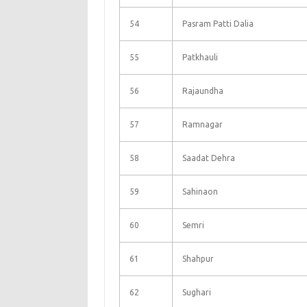
54
Pasram Patti Dalia
55
Patkhauli
56
Rajaundha
57
Ramnagar
58
Saadat Dehra
59
Sahinaon
60
Semri
61
Shahpur
62
Sughari