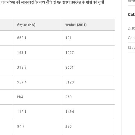
भारत
और जनसंख्या की जानकारी के साथ नीचे दी गई दावथ उपखंड के गाँवों की सूची
Cat
क्षेत्रफल (HA)
जनसंख्या (2011)
Dist
Gen
662.1
191
Sta
163.1
1027
318.9
2601
957.4
9120
N/A
939
112.1
1494
94.7
320