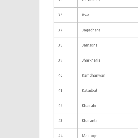
36
Itwa
37
Jagadhara
38
Jamsona
39
Jharkharia
40
Kamdhanwan
41
Katailbal
42
Khairahi
43
Kharanti
44
Madhopur