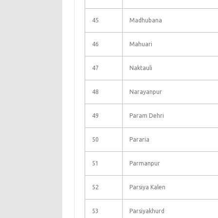
45
Madhubana
46
Mahuari
47
Naktauli
48
Narayanpur
49
Param Dehri
50
Pararia
51
Parmanpur
52
Parsiya Kalen
53
Parsiyakhurd