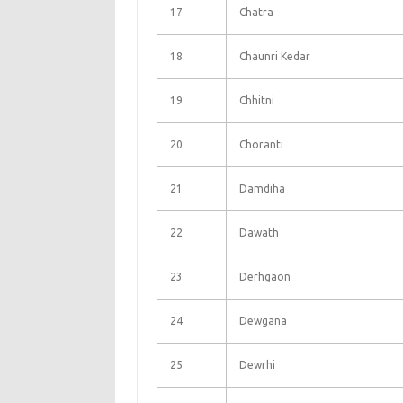
17
Chatra
18
Chaunri Kedar
19
Chhitni
20
Choranti
21
Damdiha
22
Dawath
23
Derhgaon
24
Dewgana
25
Dewrhi