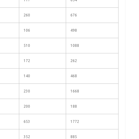
260
676
106
498
510
1088
172
262
140
468
230
1668
200
188
653
1772
352
885