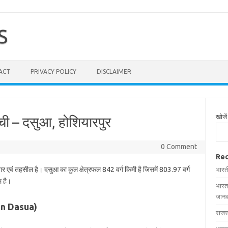
S
ACT
PRIVACY POLICY
DISCLAIMER
खोजें
ची – दसुआ, होशियारपुर
0 Comment
Rec
गर एवं तहसील है। दसुआ का कुल क्षेत्रफल 842 वर्ग किमी है जिसमें 803.97 वर्ग
भारत
ल है।
भारत
जानक
s in Dasua)
राजस