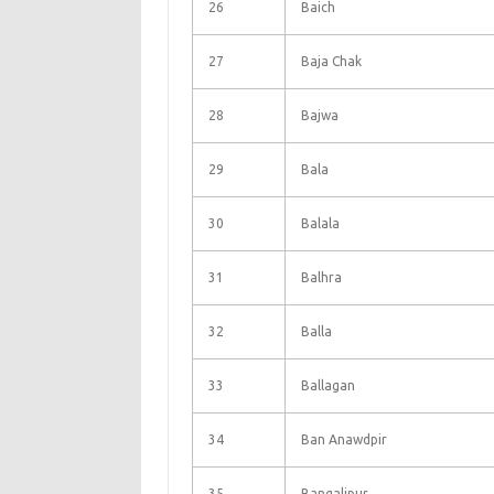
26
Baich
27
Baja Chak
28
Bajwa
29
Bala
30
Balala
31
Balhra
32
Balla
33
Ballagan
34
Ban Anawdpir
35
Bangalipur