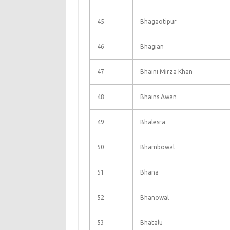
45
Bhagaotipur
46
Bhagian
47
Bhaini Mirza Khan
48
Bhains Awan
49
Bhalesra
50
Bhambowal
51
Bhana
52
Bhanowal
53
Bhatalu