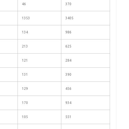
46
370
1353
3405
134
986
213
625
121
284
131
390
129
456
170
934
105
551