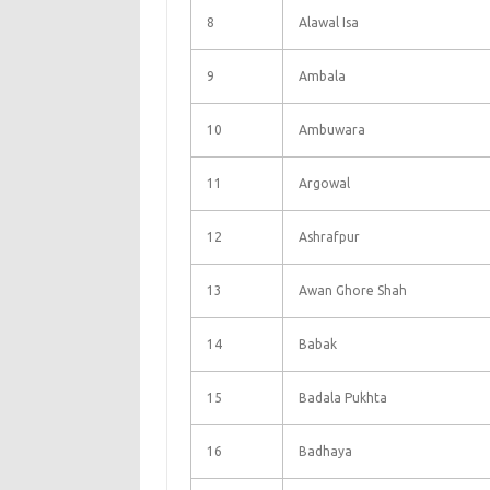
8
Alawal Isa
9
Ambala
10
Ambuwara
11
Argowal
12
Ashrafpur
13
Awan Ghore Shah
14
Babak
15
Badala Pukhta
16
Badhaya