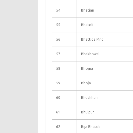
54
Bhatian
55
Bhatoli
56
Bhattida Pind
57
Bhekhowal
58
Bhogia
59
Bhoja
60
Bhuchhan
61
Bhulpur
62
Bija Bhatoli