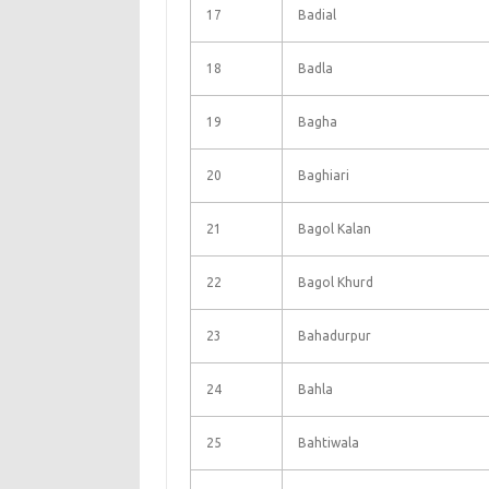
17
Badial
18
Badla
19
Bagha
20
Baghiari
21
Bagol Kalan
22
Bagol Khurd
23
Bahadurpur
24
Bahla
25
Bahtiwala