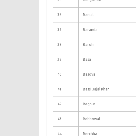
36
Banial
37
Baranda
38
Barohi
39
Basa
40
Basoya
41
Bassi Jajal Khan
42
Begpur
43
Behbowal
44
Berchha