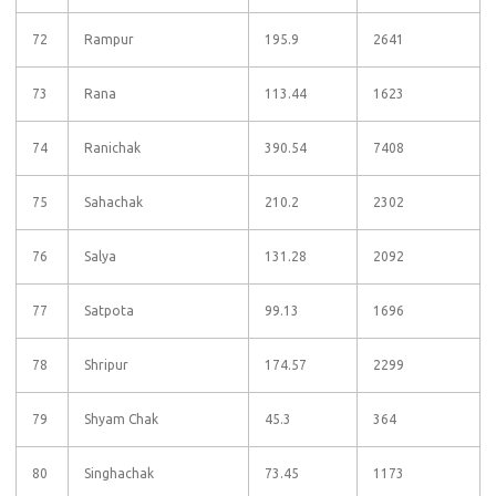
72
Rampur
195.9
2641
73
Rana
113.44
1623
74
Ranichak
390.54
7408
75
Sahachak
210.2
2302
76
Salya
131.28
2092
77
Satpota
99.13
1696
78
Shripur
174.57
2299
79
Shyam Chak
45.3
364
80
Singhachak
73.45
1173