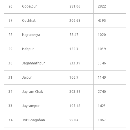
26
Gopalpur
281.06
2822
27
Guchhati
306.68
4395
28
Hajraberya
78.47
1020
29
Isabpur
152.3
1039
30
Jagannathpur
233.39
3346
31
Jajpur
106.9
1149
32
Jayram Chak
303.55
2740
33
Jayrampur
107.18
1423
34
Jot Bhagaban
99.04
1867