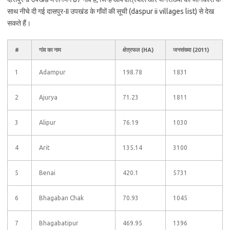
साथ नीचे दी गई दासपुर-II उपखंड के गाँवों की सूची (daspur ii villages list) से देख
सकते हैं।
#
गांव का नाम
क्षेत्रफल (HA)
जनसंख्या (2011)
1
Adampur
198.78
1831
2
Ajurya
71.23
1811
3
Alipur
76.19
1030
4
Arit
135.14
3100
5
Benai
420.1
5731
6
Bhagaban Chak
70.93
1045
7
Bhagabatipur
469.95
1396