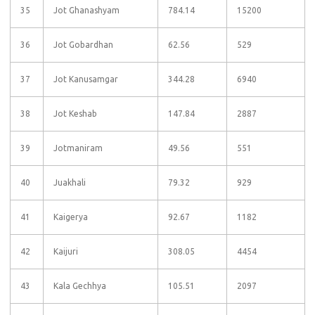
35
Jot Ghanashyam
784.14
15200
36
Jot Gobardhan
62.56
529
37
Jot Kanusamgar
344.28
6940
38
Jot Keshab
147.84
2887
39
Jotmaniram
49.56
551
40
Juakhali
79.32
929
41
Kaigerya
92.67
1182
42
Kaijuri
308.05
4454
43
Kala Gechhya
105.51
2097