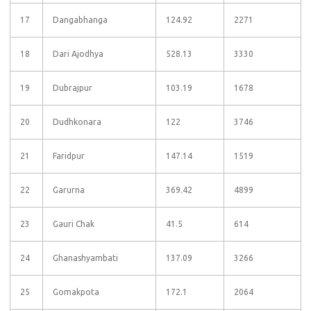
17
Dangabhanga
124.92
2271
18
Dari Ajodhya
528.13
3330
19
Dubrajpur
103.19
1678
20
Dudhkonara
122
3746
21
Faridpur
147.14
1519
22
Garurna
369.42
4899
23
Gauri Chak
41.5
614
24
Ghanashyambati
137.09
3266
25
Gomakpota
172.1
2064