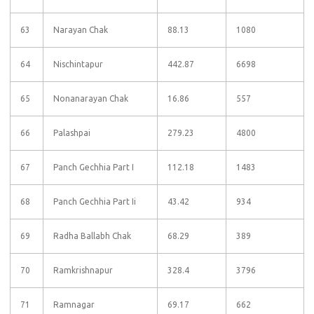
63
Narayan Chak
88.13
1080
64
Nischintapur
442.87
6698
65
Nonanarayan Chak
16.86
557
66
Palashpai
279.23
4800
67
Panch Gechhia Part I
112.18
1483
68
Panch Gechhia Part Ii
43.42
934
69
Radha Ballabh Chak
68.29
389
70
Ramkrishnapur
328.4
3796
71
Ramnagar
69.17
662