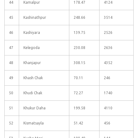
44
Kamalpur
178.47
4124
45
Kashinathpur
248.66
3514
46
Kashiyara
139.75
2526
47
Kelegoda
230.08
2636
48
Khanjapur
308.15
4352
49
Khash Chak
70.11
246
50
Khudi Chak
72.27
1740
51
Khukur Daha
199.58
4110
52
Kismatsayla
51.42
456