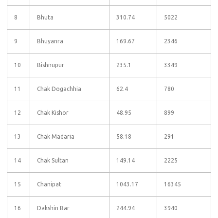
8
Bhuta
310.74
5022
9
Bhuyanra
169.67
2346
10
Bishnupur
235.1
3349
11
Chak Dogachhia
62.4
780
12
Chak Kishor
48.95
899
13
Chak Madaria
58.18
291
14
Chak Sultan
149.14
2225
15
Chanipat
1043.17
16345
16
Dakshin Bar
244.94
3940